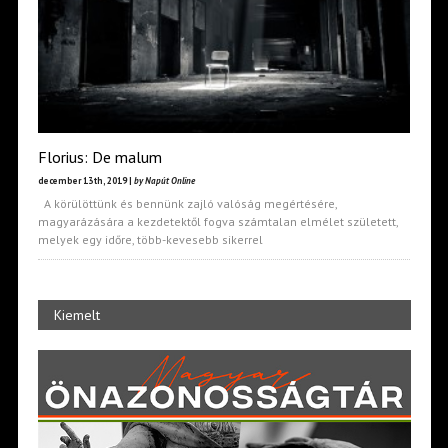
Florius: De malum
december 13th, 2019 |
by Napút Online
A körülöttünk és bennünk zajló valóság megértésére,
magyarázására a kezdetektől fogva számtalan elmélet született,
melyek egy időre, több-kevesebb sikerrel
Kiemelt