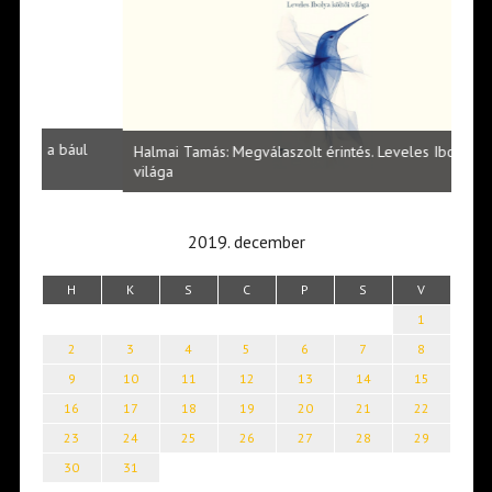
l
Halmai Tamás: Megválaszolt érintés. Leveles Ibolya költői
Laka
világa
2019. december
H
K
S
C
P
S
V
1
2
3
4
5
6
7
8
9
10
11
12
13
14
15
16
17
18
19
20
21
22
23
24
25
26
27
28
29
30
31