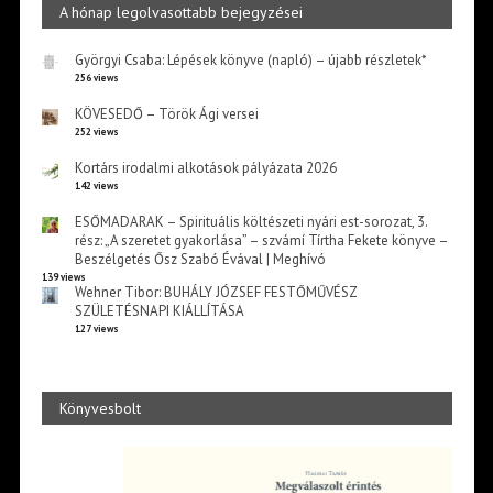
A hónap legolvasottabb bejegyzései
Györgyi Csaba: Lépések könyve (napló) – újabb részletek*
256 views
KÖVESEDŐ – Török Ági versei
252 views
Kortárs irodalmi alkotások pályázata 2026
142 views
ESŐMADARAK – Spirituális költészeti nyári est-sorozat, 3.
rész: „A szeretet gyakorlása” – szvámí Tírtha Fekete könyve –
Beszélgetés Ősz Szabó Évával | Meghívó
139 views
Wehner Tibor: BUHÁLY JÓZSEF FESTŐMŰVÉSZ
SZÜLETÉSNAPI KIÁLLÍTÁSA
127 views
Könyvesbolt