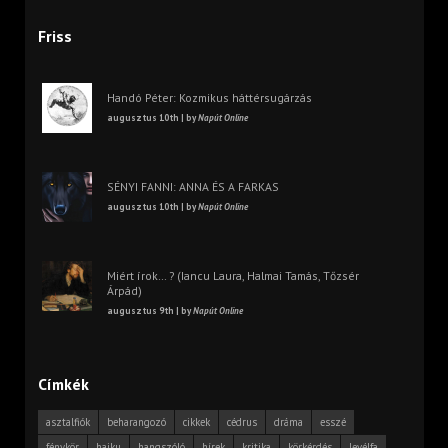
Friss
Handó Péter: Kozmikus háttérsugárzás
augusztus 10th | by
Napút Online
SÉNYI FANNI: ANNA ÉS A FARKAS
augusztus 10th | by
Napút Online
Miért írok… ? (Iancu Laura, Halmai Tamás, Tőzsér
Árpád)
augusztus 9th | by
Napút Online
Címkék
asztalfiók
beharangozó
cikkek
cédrus
dráma
esszé
fénykör
haiku
hangszóló
hírek
kritika
körkérdés
levélfa