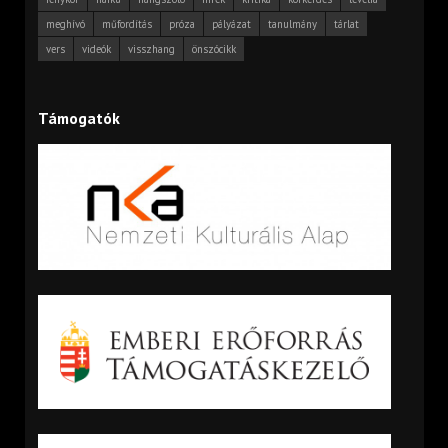
meghívó
műfordítás
próza
pályázat
tanulmány
tárlat
vers
videók
visszhang
önszócikk
Támogatók