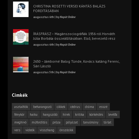
CHRISTINA ROSETTI VERSEI KÁNTÁS BALÁZS
FORDÍTÁSÁBAN
augusztus 6th | by
Napút Online
ÍRÁSFRÁSZ – Magánszociográfiák 1956-ról Horváth
Júlia Borbála összeállításában. Első, bevezető rész
augusztus 6th | by
Napút Online
2650 – Jámborné Balog Tünde, Kovács katáng Ferenc,
Sári László
augusztus 5th | by
Napút Online
Címkék
asztalfiók
beharangozó
cikkek
cédrus
dráma
esszé
fénykör
haiku
hangszóló
hírek
kritika
körkérdés
levélfa
meghívó
műfordítás
próza
pályázat
tanulmány
tárlat
vers
videók
visszhang
önszócikk