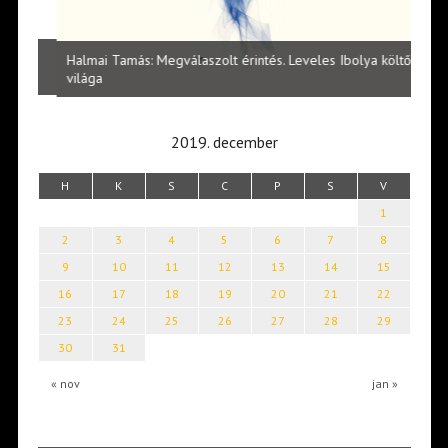
l
Halmai Tamás: Megválaszolt érintés. Leveles Ibolya költői
Laka
világa
2019. december
H
K
S
C
P
S
V
1
2
3
4
5
6
7
8
9
10
11
12
13
14
15
16
17
18
19
20
21
22
23
24
25
26
27
28
29
30
31
« nov
jan »