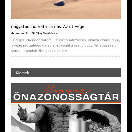
nagyatádi horváth tamás: Az út vége
december 18th, 2019 |
by Napút Online
Öregszik benned valami… Összerendeződnek, akarva-akaratlanul,
a világ rád zuhogó darabjai és végül a csend győz. Felfedezéseid
semmitmondók. Elengeded estére
Kiemelt