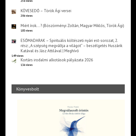
256 views
KÖVESEDŐ – Török Ági versei
206 views
Miért írok… ? (Böszörményi Zoltán, Magyar Miklós, Török Ági)
183 views
ESŐMADARAK – Spirituális költészeti nyári est-sorozat, 2.
rész: „A szépség megváltja a világot” – beszélgetés Huszárik
Katával és Jász Attilával | Meghívó
149 views
Kortárs irodalmi alkotások pályázata 2026
136 views
Könyvesbolt