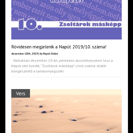
Rövidesen megjelenik a Napút 2019/10. száma!
december 18th, 2019 |
by Napút Online
Várhatóan december 20-án, pénteken árusítóhelyeken lesz a
Napút idei tizedik, “Zsoltárok másképp” című száma. Alább
böngészhető a tartalomjegyzék!
Vers