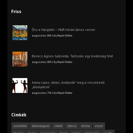
Friss
Ősz a Hargitán – Pálfi István János versei
augusztus 8th | by
Napút Online
Berecz Ágnes Gabriella: Tartozás egy kiválóság felé
augusztus 8th | by
Napút Online
Arany Lajos: Járási „királynők” meg a veszekedő
„álompárok”
augusztus 7th | by
Napút Online
Címkék
asztalfiók
beharangozó
cikkek
cédrus
dráma
esszé