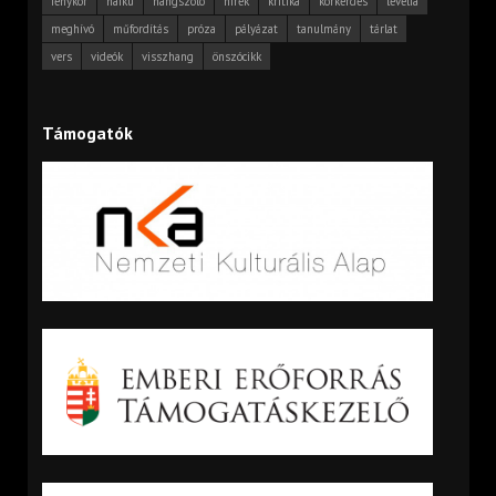
fénykör
haiku
hangszóló
hírek
kritika
körkérdés
levélfa
meghívó
műfordítás
próza
pályázat
tanulmány
tárlat
vers
videók
visszhang
önszócikk
Támogatók