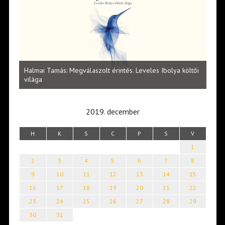
l
Halmai Tamás: Megválaszolt érintés. Leveles Ibolya költői
Laka
világa
2019. december
H
K
S
C
P
S
V
1
2
3
4
5
6
7
8
9
10
11
12
13
14
15
16
17
18
19
20
21
22
23
24
25
26
27
28
29
30
31