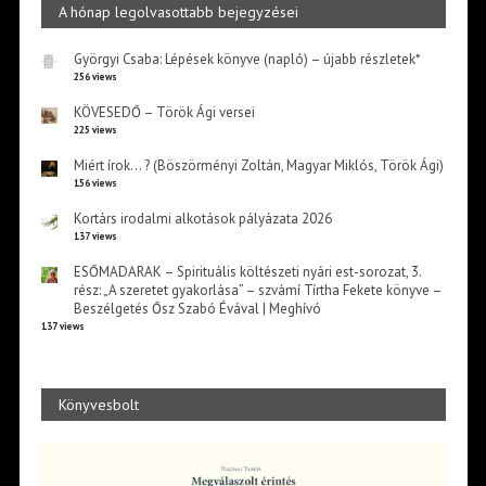
A hónap legolvasottabb bejegyzései
Györgyi Csaba: Lépések könyve (napló) – újabb részletek*
256 views
KÖVESEDŐ – Török Ági versei
225 views
Miért írok… ? (Böszörményi Zoltán, Magyar Miklós, Török Ági)
156 views
Kortárs irodalmi alkotások pályázata 2026
137 views
ESŐMADARAK – Spirituális költészeti nyári est-sorozat, 3.
rész: „A szeretet gyakorlása” – szvámí Tírtha Fekete könyve –
Beszélgetés Ősz Szabó Évával | Meghívó
137 views
Könyvesbolt