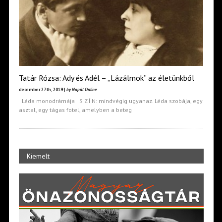
Tatár Rózsa: Ady és Adél – „Lázálmok” az életünkből
december 27th, 2019 |
by Napút Online
Léda monodrámája S Z Í N: mindvégig ugyanaz. Léda szobája, egy
asztal, egy tágas fotel, amelyben a beteg
Kiemelt