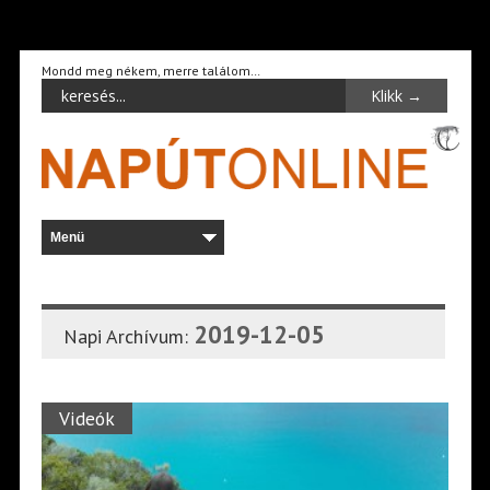
Mondd meg nékem, merre találom…
2019-12-05
Napi Archívum:
Videók