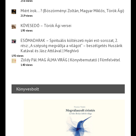
256 views
Miért írok… ? (Böszörményi Zoltán, Magyar Miklós, Török Ági)
219 views
KÖVESEDŐ – Török Ági versei
195 views
ESŐMADARAK – Spirituális költészeti nyári est-sorozat, 2.
rész: „A szépség megváltja a világot” – beszélgetés Huszárik
Katával és Jász Attilával | Meghívó
193 views
Zöldy Pál: MAG ÁLMA VIRÁG | Könyvbemutató | Filmfelvétel
140 views
Könyvesbolt