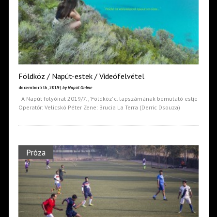
Földköz / Napút-estek / Videófelvétel
december 5th, 2019 |
by Napút Online
A Napút folyóirat 2019/7. , ’Földköz’ c. lapszámának bemutató estje
Operatőr: Velicskó Péter Zene: Brucia La Terra (Derric Dsouza)
Próza