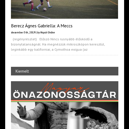
Berecz Ágnes Gabriella: A Meccs
december 5th, 2019 |
by Napút Online
(regényrészlet) Előszó Nincs rusnyább élősködő a
bizonytalanságnál. Ha megnézzük mikroszkópon keresztül,
leginkább egy kaliforniai, a Cymothoa exigua (az
Kiemelt