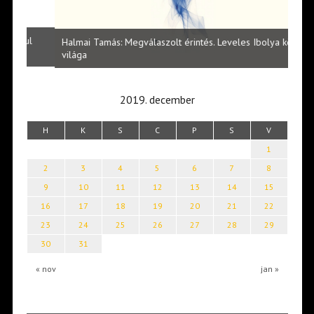
l
Halmai Tamás: Megválaszolt érintés. Leveles Ibolya költői
Laka
világa
2019. december
H
K
S
C
P
S
V
1
2
3
4
5
6
7
8
9
10
11
12
13
14
15
16
17
18
19
20
21
22
23
24
25
26
27
28
29
30
31
« nov
jan »