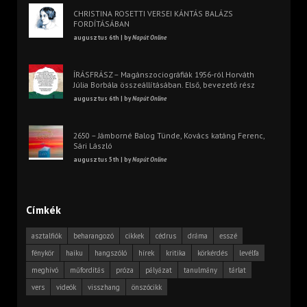
CHRISTINA ROSETTI VERSEI KÁNTÁS BALÁZS
FORDÍTÁSÁBAN
augusztus 6th | by
Napút Online
ÍRÁSFRÁSZ – Magánszociográfiák 1956-ról Horváth
Júlia Borbála összeállításában. Első, bevezető rész
augusztus 6th | by
Napút Online
2650 – Jámborné Balog Tünde, Kovács katáng Ferenc,
Sári László
augusztus 5th | by
Napút Online
Címkék
asztalfiók
beharangozó
cikkek
cédrus
dráma
esszé
fénykör
haiku
hangszóló
hírek
kritika
körkérdés
levélfa
meghívó
műfordítás
próza
pályázat
tanulmány
tárlat
vers
videók
visszhang
önszócikk