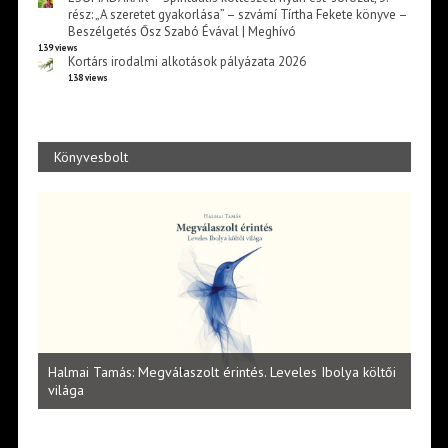
rész: „A szeretet gyakorlása” – szvámí Tírtha Fekete könyve –
Beszélgetés Ősz Szabó Évával | Meghívó
139 views
Kortárs irodalmi alkotások pályázata 2026
138 views
Könyvesbolt
l
Halmai Tamás: Megválaszolt érintés. Leveles Ibolya költői
Laka
világa