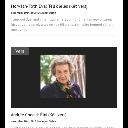
Horváth-Tóth Éva: Téli ölelés (Két vers)
december 10th, 2019 |
by Napút Online
Légy-ott Szemed villan izzó smaragd mohón elkap egy pillanat
íriszeddel levetkőztetsz omlok földre testem pőre benned sóhajt
most vagy
Vers
Andrée Chedid: Élni (Két vers)
december 10th, 2019 |
by Napút Online
Fiatalság Énekelsz! Az idő lecsillapítja a tornádó-sújtotta világot,