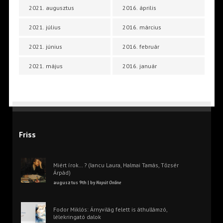
2021. augusztus
2016. április
2021. július
2016. március
2021. június
2016. február
2021. május
2016. január
Friss
Miért írok… ? (Iancu Laura, Halmai Tamás, Tőzsér
Árpád)
augusztus 9th | by
Napút Online
Fodor Miklós: Árnyvilág felett is áthullámzó,
lélekringató dalok