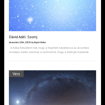
Dávid Adél: Szomj
december 10th, 2019 |
by Napút Online
A hóba feküdtem hát, hogy a hópihék haláltánca az arcomba
olvadjon aztán azonnal a nyelvemre, hogy a didergő madarak
Vers