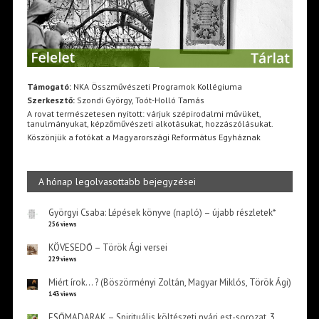
Támogató:
NKA Összművészeti Programok Kollégiuma
Szerkesztő:
Szondi György, Toót-Holló Tamás
A rovat természetesen nyitott: várjuk szépirodalmi művüket,
tanulmányukat, képzőművészeti alkotásukat, hozzászólásukat.
Köszönjük a fotókat a Magyarországi Református Egyháznak
A hónap legolvasottabb bejegyzései
Györgyi Csaba: Lépések könyve (napló) – újabb részletek*
256 views
KÖVESEDŐ – Török Ági versei
229 views
Miért írok… ? (Böszörményi Zoltán, Magyar Miklós, Török Ági)
143 views
ESŐMADARAK – Spirituális költészeti nyári est-sorozat, 3.