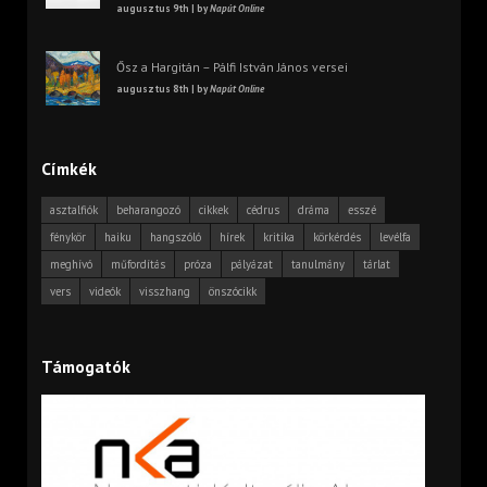
augusztus 9th | by
Napút Online
Ősz a Hargitán – Pálfi István János versei
augusztus 8th | by
Napút Online
Címkék
asztalfiók
beharangozó
cikkek
cédrus
dráma
esszé
fénykör
haiku
hangszóló
hírek
kritika
körkérdés
levélfa
meghívó
műfordítás
próza
pályázat
tanulmány
tárlat
vers
videók
visszhang
önszócikk
Támogatók