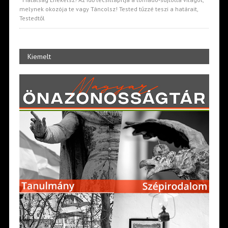
melynek okozója te vagy Táncolsz! Tested tűzzé teszi a határait,
Testedtől
Kiemelt