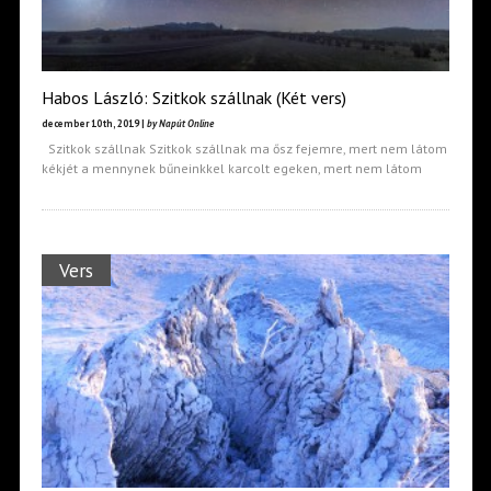
Habos László: Szitkok szállnak (Két vers)
december 10th, 2019 |
by Napút Online
Szitkok szállnak Szitkok szállnak ma ősz fejemre, mert nem látom
kékjét a mennynek bűneinkkel karcolt egeken, mert nem látom
Vers