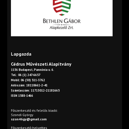
Lapgazda
Cédrus Művészeti Alapítvány
1136 Budapest, Pannónia u. 6.
Tel.: 06 (1) 247-6657
Mobil: 06 (30) 511-3762
Adószám: 18110661-2-41
Számlaszám: 11713012-21181665
ISSN 1588-1466
Főszerkesztő és felelős kiadó:
Szondi György
szon46gy@gmail.com
Főszerkesztő-helyettes