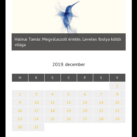
l
Halmai Tamás: Megválaszolt érintés. Leveles Ibolya költői
Laka
világa
2019. december
H
K
S
C
P
S
V
1
2
3
4
5
6
7
8
9
10
11
12
13
14
15
16
17
18
19
20
21
22
23
24
25
26
27
28
29
30
31