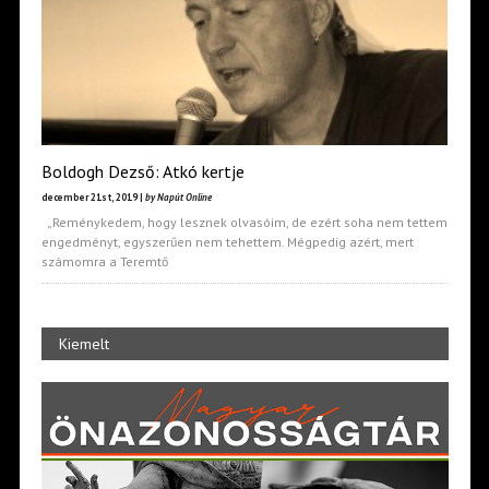
Boldogh Dezső: Atkó kertje
december 21st, 2019 |
by Napút Online
„Reménykedem, hogy lesznek olvasóim, de ezért soha nem tettem
engedményt, egyszerűen nem tehettem. Mégpedig azért, mert
számomra a Teremtő
Kiemelt