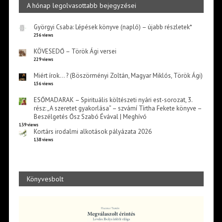
A hónap legolvasottabb bejegyzései
Györgyi Csaba: Lépések könyve (napló) – újabb részletek*
256 views
KÖVESEDŐ – Török Ági versei
229 views
Miért írok… ? (Böszörményi Zoltán, Magyar Miklós, Török Ági)
156 views
ESŐMADARAK – Spirituális költészeti nyári est-sorozat, 3.
rész: „A szeretet gyakorlása” – szvámí Tírtha Fekete könyve –
Beszélgetés Ősz Szabó Évával | Meghívó
139 views
Kortárs irodalmi alkotások pályázata 2026
138 views
Könyvesbolt