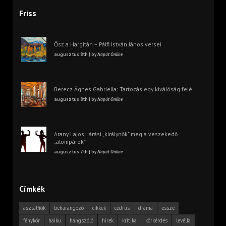
Friss
Ősz a Hargitán – Pálfi István János versei
augusztus 8th | by
Napút Online
Berecz Ágnes Gabriella: Tartozás egy kiválóság felé
augusztus 8th | by
Napút Online
Arany Lajos: Járási „királynők” meg a veszekedő
„álompárok”
augusztus 7th | by
Napút Online
Címkék
asztalfiók
beharangozó
cikkek
cédrus
dráma
esszé
fénykör
haiku
hangszóló
hírek
kritika
körkérdés
levélfa