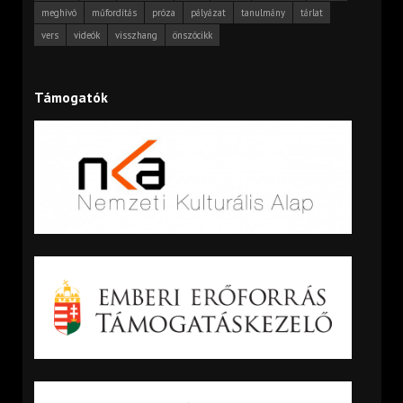
meghívó
műfordítás
próza
pályázat
tanulmány
tárlat
vers
videók
visszhang
önszócikk
Támogatók