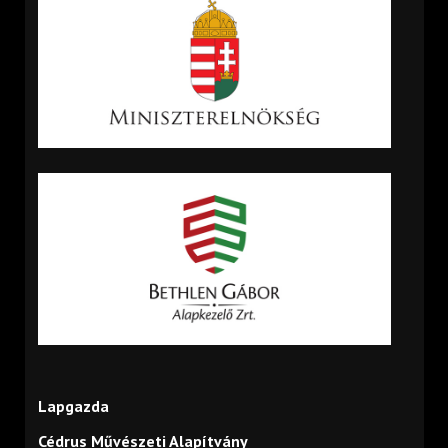
Lapgazda
Cédrus Művészeti Alapítvány