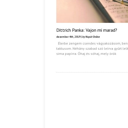
Dittrich Panka: Vajon mi marad?
december 4th, 2019 |
by Napút Online
Éterbe zengem csendes vágyakozásom, ben
taktusom. Néhány szabad szó leírva gyűrt le
sima papírra. Óhaj és sóhaj, mely örök