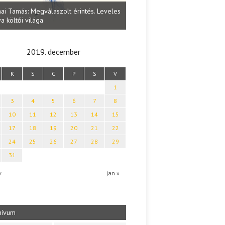
Lakatos Fleisz Katalin: Vasárna
ai Tamás: Megválaszolt érintés. Leveles
Sárszegen
a költői világa
2019. december
K
S
C
P
S
V
1
3
4
5
6
7
8
10
11
12
13
14
15
17
18
19
20
21
22
24
25
26
27
28
29
31
v
jan »
hívum