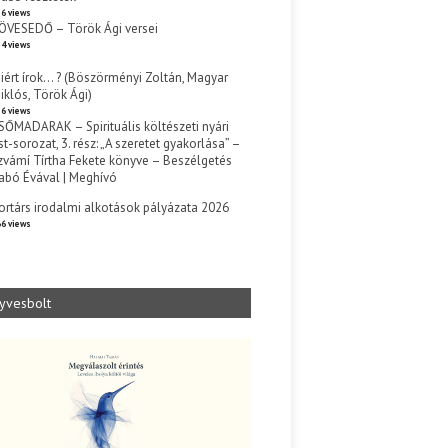
6 views
ÖVESEDŐ – Török Ági versei
4 views
iért írok… ? (Böszörményi Zoltán, Magyar
iklós, Török Ági)
6 views
SŐMADARAK – Spirituális költészeti nyári
st-sorozat, 3. rész: „A szeretet gyakorlása” –
zvámí Tírtha Fekete könyve – Beszélgetés
abó Évával | Meghívó
s
ortárs irodalmi alkotások pályázata 2026
6 views
yvesbolt