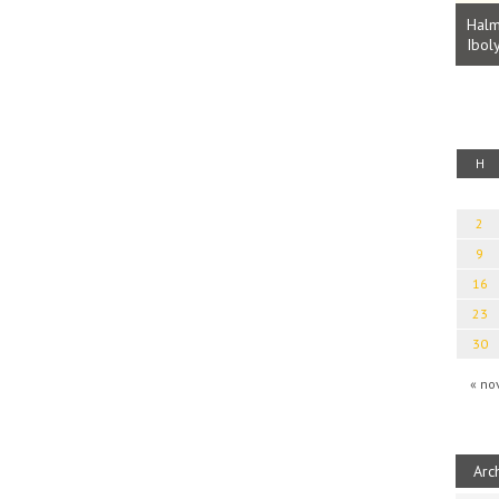
Parvathy Baul: A NAGY LELKEK DALAI.
Bevezetés a bául ösvénybe (Fordította:
Halm
Rideg Zsófia)
Iboly
uz
H
2
9
16
23
30
« no
Arc