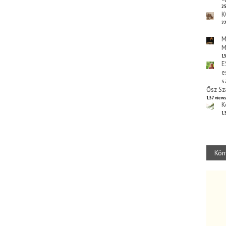
25
K
22
M
M
15
E
e
s
Ősz Sz
137 view
K
13
Kön