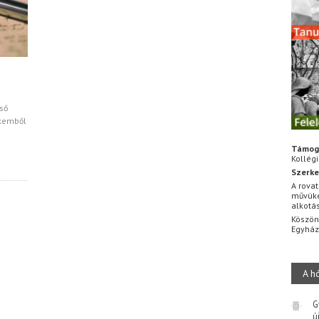
ső
lkemből
Támog
Kollég
Szerke
A rovat
művüke
alkotá
Köszön
Egyhá
A h
G
ú