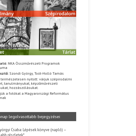
ató:
NKA Összművészeti Programok
iuma
sztő:
Szondi György, Toót-Holló Tamás
 természetesen nyitott: várjuk szépirodalmi
t, tanulmányukat, képzőművészeti
sukat, hozzászólásukat.
jük a fotókat a Magyarországi Református
znak
ónap legolvasottabb bejegyzései
yörgyi Csaba: Lépések könyve (napló) –
jabb részletek*