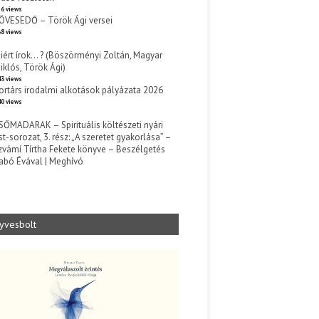
6 views
ÖVESEDŐ – Török Ági versei
8 views
iért írok… ? (Böszörményi Zoltán, Magyar
iklós, Török Ági)
3 views
ortárs irodalmi alkotások pályázata 2026
0 views
SŐMADARAK – Spirituális költészeti nyári
st-sorozat, 3. rész: „A szeretet gyakorlása” –
zvámí Tírtha Fekete könyve – Beszélgetés
abó Évával | Meghívó
s
yvesbolt