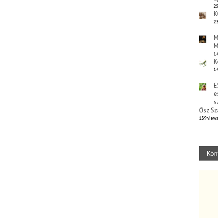
25
K
23
M
M
14
K
14
E
e
s
Ősz Sz
139 view
Kön