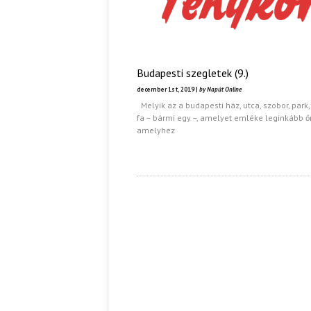
Budapesti szegletek (9.)
december 1st, 2019 |
by Napút Online
Melyik az a budapesti ház, utca, szobor, park,
fa – bármi egy –, amelyet emléke leginkább őr
amelyhez