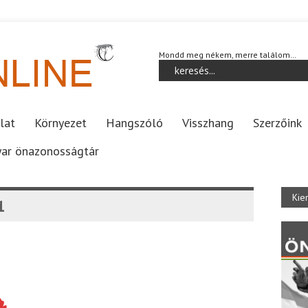
Mondd meg nékem, merre találom…
lat
Környezet
Hangszóló
Visszhang
Szerzőink
ar önazonosságtár
Kie
1