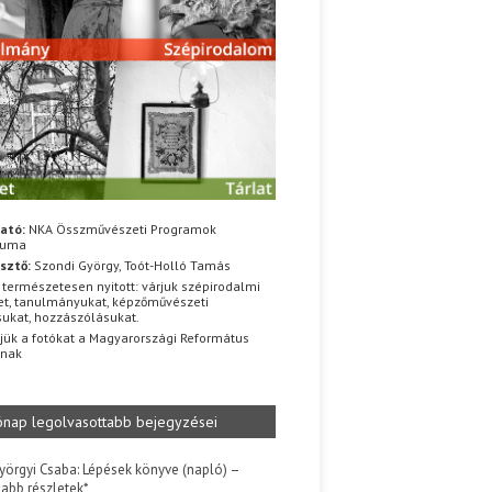
ató:
NKA Összművészeti Programok
iuma
sztő:
Szondi György, Toót-Holló Tamás
 természetesen nyitott: várjuk szépirodalmi
t, tanulmányukat, képzőművészeti
sukat, hozzászólásukat.
jük a fotókat a Magyarországi Református
znak
ónap legolvasottabb bejegyzései
yörgyi Csaba: Lépések könyve (napló) –
jabb részletek*