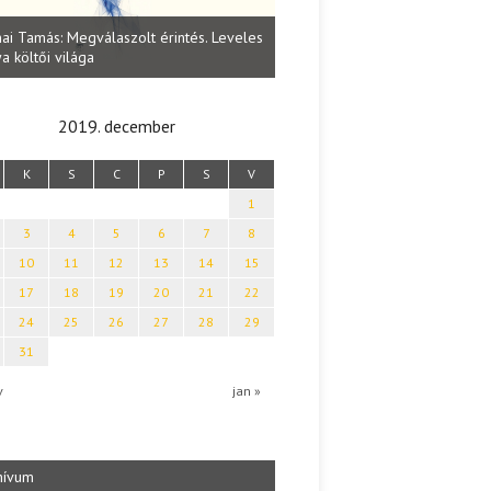
Lakatos Fleisz Katalin: Vasárna
ai Tamás: Megválaszolt érintés. Leveles
Sárszegen
a költői világa
2019. december
K
S
C
P
S
V
1
3
4
5
6
7
8
10
11
12
13
14
15
17
18
19
20
21
22
24
25
26
27
28
29
31
v
jan »
hívum