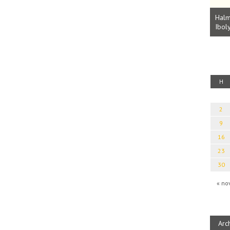
Parvathy Baul: A NAGY LELKEK DALAI.
Bevezetés a bául ösvénybe (Fordította:
Halm
Rideg Zsófia)
Iboly
uz
H
2
9
16
23
30
« no
Arc