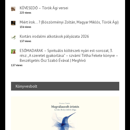
KÖVESEDŐ – Török Ági versei
225 views
Miért írok… ? (Böszörményi Zoltán, Magyar Miklós, Török Ági)
156 views
Kortárs irodalmi alkotások pályázata 2026
137 views
ESŐMADARAK – Spirituális költészeti nyári est-sorozat, 3.
rész: „A szeretet gyakorlása” – szvámí Tírtha Fekete könyve –
Beszélgetés Ősz Szabó Évával | Meghívó
137 views
Könyvesbolt