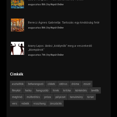
augusztus 8th | by
Napút Online
Berecz Ágnes Gabriella: Tartozás egy kiválóság felé
augusztus 8th | by
Napút Online
Arany Lajos: Járási „királynők” meg a veszekedő
„álompárok”
augusztus 7th | by
Napút Online
Címkék
asztalfiók
beharangozó
cikkek
cédrus
dráma
esszé
fénykör
haiku
hangszóló
hírek
kritika
körkérdés
levélfa
meghívó
műfordítás
próza
pályázat
tanulmány
tárlat
vers
videók
visszhang
önszócikk