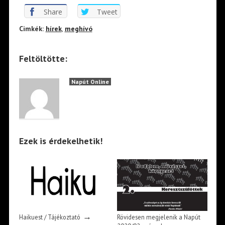
Share
Tweet
Cimkék:
hírek
,
meghívó
Feltöltötte:
Napút Online
Ezek is érdekelhetik!
→
Haikuest / Tájékoztató
Rövidesen megjelenik a Napút