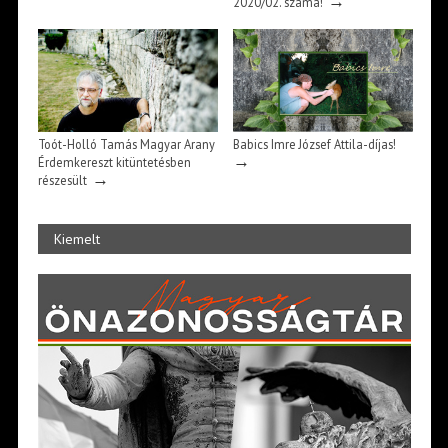
→
2020/02. száma!
Toót-Holló Tamás Magyar Arany
Babics Imre József Attila-díjas!
→
Érdemkereszt kitüntetésben
→
részesült
Kiemelt