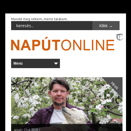
Mondd meg nékem, merre találom…
Hírek
január 23rd, 2020 |