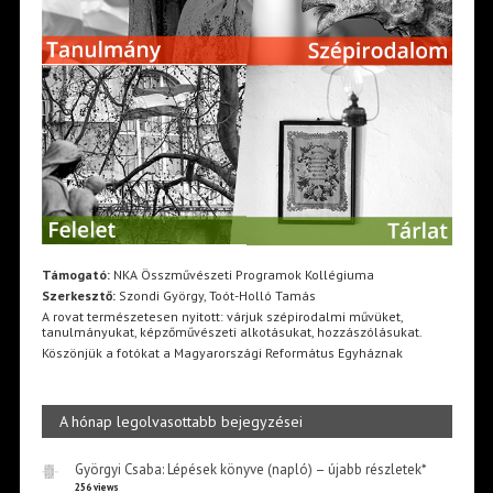
Támogató:
NKA Összművészeti Programok Kollégiuma
Szerkesztő:
Szondi György, Toót-Holló Tamás
A rovat természetesen nyitott: várjuk szépirodalmi művüket,
tanulmányukat, képzőművészeti alkotásukat, hozzászólásukat.
Köszönjük a fotókat a Magyarországi Református Egyháznak
A hónap legolvasottabb bejegyzései
Györgyi Csaba: Lépések könyve (napló) – újabb részletek*
256 views