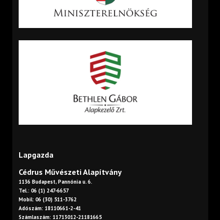
Lapgazda
Cédrus Művészeti Alapítvány
1136 Budapest, Pannónia u. 6.
Tel.: 06 (1) 247-6657
Mobil: 06 (30) 511-3762
Adószám: 18110661-2-41
Számlaszám: 11713012-21181665