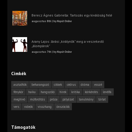
Berecz Ágnes Gabriella: Tartozás egy kiválóság felé
augusztus 8th | by
Napút Online
Arany Lajos: Járási „királynők” meg a veszekedő
„álompárok”
augusztus 7th | by
Napút Online
Címkék
asztalfiók
beharangozó
cikkek
cédrus
dráma
esszé
fénykör
haiku
hangszóló
hírek
kritika
körkérdés
levélfa
meghívó
műfordítás
próza
pályázat
tanulmány
tárlat
vers
videók
visszhang
önszócikk
Támogatók