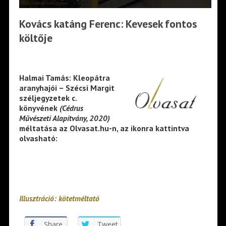
Kovács katáng Ferenc: Kevesek fontos
költője
Halmai Tamás: Kleopátra
aranyhajói – Szécsi Margit
széljegyzetek c.
könyvének
(
Cédrus
Művészeti Alapítvány, 2020)
méltatása az Olvasat.hu-n, az ikonra kattintva
olvasható:
Illusztráció: kötetméltató
Share
Tweet