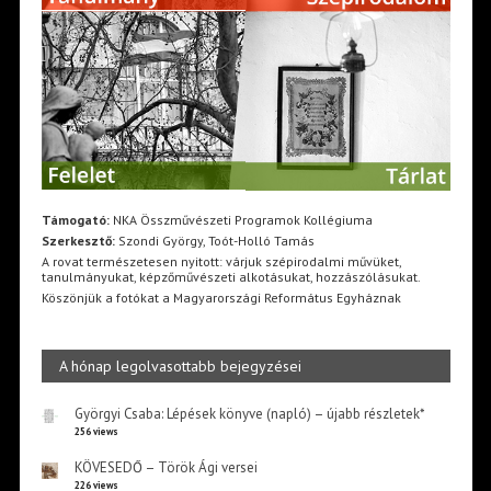
Támogató:
NKA Összművészeti Programok Kollégiuma
Szerkesztő:
Szondi György, Toót-Holló Tamás
A rovat természetesen nyitott: várjuk szépirodalmi művüket,
tanulmányukat, képzőművészeti alkotásukat, hozzászólásukat.
Köszönjük a fotókat a Magyarországi Református Egyháznak
A hónap legolvasottabb bejegyzései
Györgyi Csaba: Lépések könyve (napló) – újabb részletek*
256 views
KÖVESEDŐ – Török Ági versei
226 views