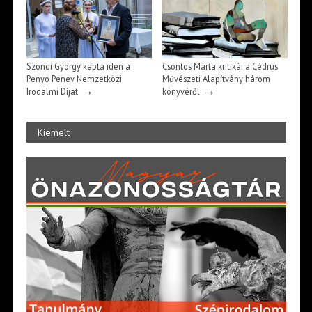
Szondi György kapta idén a
Csontos Márta kritikái a Cédrus
Penyo Penev Nemzetközi
Művészeti Alapítvány három
→
→
Irodalmi Díjat
könyvéről
Kiemelt