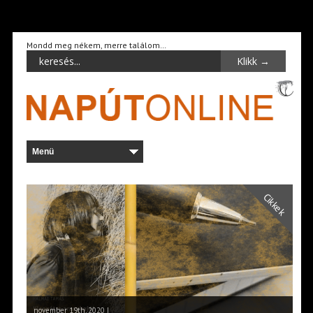
Mondd meg nékem, merre találom…
Cikkek
november 19th, 2020 |