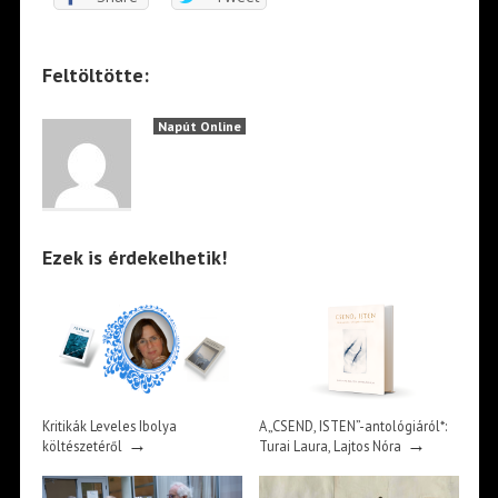
Feltöltötte:
Napút Online
Ezek is érdekelhetik!
Kritikák Leveles Ibolya
A „CSEND, ISTEN”-antológiáról*:
→
→
költészetéről
Turai Laura, Lajtos Nóra