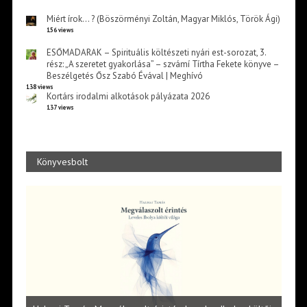
Miért írok… ? (Böszörményi Zoltán, Magyar Miklós, Török Ági)
156 views
ESŐMADARAK – Spirituális költészeti nyári est-sorozat, 3.
rész: „A szeretet gyakorlása” – szvámí Tírtha Fekete könyve –
Beszélgetés Ősz Szabó Évával | Meghívó
138 views
Kortárs irodalmi alkotások pályázata 2026
137 views
Könyvesbolt