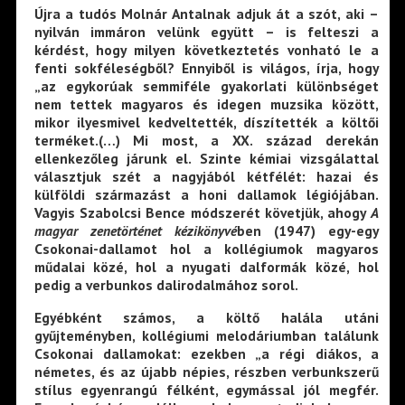
Újra a tudós Molnár Antalnak adjuk át a szót, aki –
nyilván immáron velünk együtt – is felteszi a
kérdést, hogy milyen következtetés vonható le a
fenti sokféleségből? Ennyiből is világos, írja, hogy
„az egykorúak semmiféle gyakorlati különbséget
nem tettek magyaros és idegen muzsika között,
mikor ilyesmivel kedveltették, díszítették a költői
terméket.(…) Mi most, a XX. század derekán
ellenkezőleg járunk el. Szinte kémiai vizsgálattal
választjuk szét a nagyjából kétfélét: hazai és
külföldi származást a honi dallamok légiójában.
Vagyis Szabolcsi Bence módszerét követjük, ahogy
A
magyar zenetörténet kézikönyvé
ben (1947) egy-egy
Csokonai-dallamot hol a kollégiumok magyaros
műdalai közé, hol a nyugati dalformák közé, hol
pedig a verbunkos dalirodalmához sorol.
Egyébként számos, a költő halála utáni
gyűjteményben, kollégiumi melodáriumban találunk
Csokonai dallamokat: ezekben „a régi diákos, a
németes, és az újabb népies, részben verbunkszerű
stílus egyenrangú félként, egymással jól megfér.