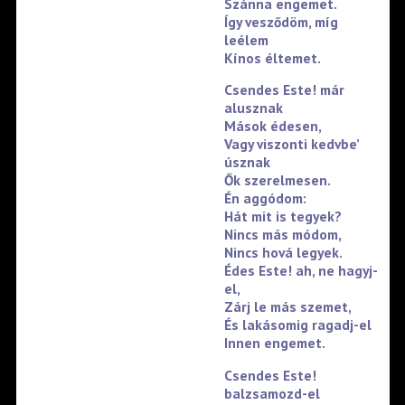
Szánna engemet.
Így vesződöm, míg
leélem
Kínos éltemet.
Csendes Este! már
alusznak
Mások édesen,
Vagy viszonti kedvbe’
úsznak
Ők szerelmesen.
Én aggódom:
Hát mit is tegyek?
Nincs más módom,
Nincs hová legyek.
Édes Este! ah, ne hagyj-
el,
Zárj le más szemet,
És lakásomig ragadj-el
Innen engemet.
Csendes Este!
balzsamozd-el