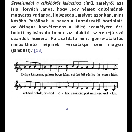
Szerelemdal a csikóbőrös kulacshoz
című, amelyről azt
írja Horváth János, hogy „egy német daltémának
magyaros variánsa. Helyzetdal, melyet azonban, mint
később Petőfinek is hasonló természetű bordalait,
az átlagos közvélemény a költő személyére ért,
holott nyilvánvaló benne az alakító, szerep–játszó
szándék humora. Parasztdala mint genre-alakítás
minősíthető népinek, versalakja sem magyar
(jámbus!).”
[18]
*