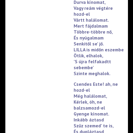
Durva kínomat,
Vagy reám végtére
hozd-el
Vártt halálomat.
Mert fájdalmam
Többre-többre nő,
És nyúgalmam
Senkitől se’ jő.
LILLA is midőn eszembe
Ötlik, elhalok,
’S újra felfakadtt
sebembe’
Szinte meghalok.
Csendes Este! ah, ne
hozd-el
Még halálomat,
Kérlek, óh, ne
balzsamozd-el
Gyenge kínomat.
Inkább áztasd
Szűz szemed’ te is,
És dupláztasd