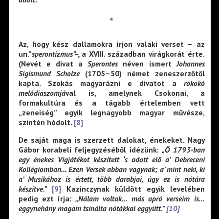
*
Az, hogy kész dallamokra írjon valaki verset – az
un.”
sperontizmus”–,
a XVIII. században virágkorát érte.
(Nevét e divat a
Sperontes
néven ismert
Johannes
Sigismund Scholze
(1705–50) német zeneszerzőtől
kapta. Szokás magyarázni e divatot a
rokokó
melódiaszomjá
val is, amelynek Csokonai, a
formakultúra és a tágabb értelemben vett
„zeneiség” egyik legnagyobb magyar művésze,
szintén hódolt.
[8]
De saját maga is szerzett dalokat, énekeket. Nagy
Gábor korabeli feljegyzéséből idézünk:
„Ő 1793-ban
egy énekes Vígjátékot készített ‘s adott elő a’ Debreceni
Kollégiomban… Ezen Versek abban vagynak; a’ mint neki, ki
a’ Musikához is értett, több darabjai, úgy ez is nótára
készítve.”
[9]
Kazinczynak küldött egyik levelében
pedig ezt írja:
„Nálam voltak… más apró verseim is…
eggynehány magam tsinálta nótákkal eggyütt.”
[10]