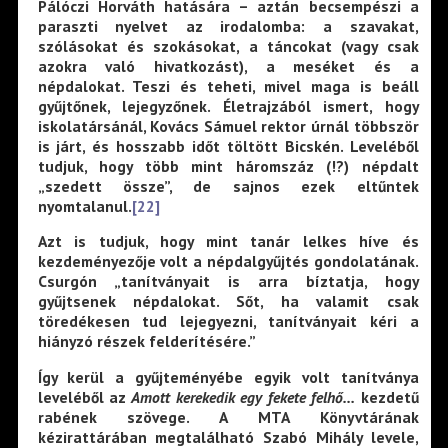
Pálóczi Horváth hatására – aztán becsempészi a
paraszti nyelvet az irodalomba: a szavakat,
szólásokat és szokásokat, a táncokat (vagy csak
azokra való hivatkozást), a meséket és a
népdalokat. Teszi és teheti, mivel maga is beáll
gyűjtőnek, lejegyzőnek. Életrajzából ismert, hogy
iskolatársánál, Kovács Sámuel rektor úrnál többször
is járt, és hosszabb időt töltött Bicskén. Leveléből
tudjuk, hogy több mint háromszáz (!?) népdalt
„szedett össze”, de sajnos ezek eltűntek
nyomtalanul.
[22]
Azt is tudjuk, hogy mint tanár lelkes híve és
kezdeményezője volt a népdalgyűjtés gondolatának.
Csurgón „tanítványait is arra bíztatja, hogy
gyűjtsenek népdalokat. Sőt, ha valamit csak
töredékesen tud lejegyezni, tanítványait kéri a
hiányzó részek felderítésére.”
Így kerül a gyűjteményébe egyik volt tanítványa
leveléből az
Amott kerekedik egy fekete felhő…
kezdetű
rabének szövege. A MTA Könyvtárának
kézirattárában megtalálható Szabó Mihály levele,