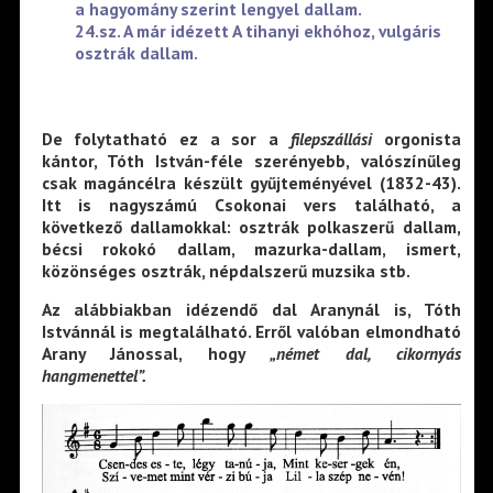
a hagyomány szerint lengyel dallam.
24.sz. A már idézett A tihanyi ekhóhoz, vulgáris
osztrák dallam.
De folytatható ez a sor a
filepszállási
orgonista
kántor, Tóth István-féle szerényebb, valószínűleg
csak magáncélra készült gyűjteményével (1832-43).
Itt is nagyszámú Csokonai vers található, a
következő dallamokkal: osztrák polkaszerű dallam,
bécsi rokokó dallam, mazurka-dallam, ismert,
közönséges osztrák, népdalszerű muzsika stb.
Az alábbiakban idézendő dal Aranynál is, Tóth
Istvánnál is megtalálható. Erről valóban elmondható
Arany Jánossal, hogy
„német dal, cikornyás
hangmenettel”.