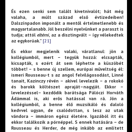
És ezen senki sem talált kivetnivalót; hát még
valaha, a múlt század első évtizedeiben!
Dalszínpadon imponált a mentől értelmetlenebb és
magyartalanabb. Jól beszélni nyelvünket a paraszt is
tudja; attól
eltérni
, az a disztingvált – így vélekedtek
az egykorúak.”
[21]
És ekkor megjelenik valaki, váratlanul: jön a
kollégiumból, mert – tegyük hozzá: elcsapták,
kicsapták, s ezért át sem léphette a küszöbét
többet! – s benne új szellem, európai műveltség él:
ismeri Rousseau-t s az angol felvilágosodást, Linné
tanait, Kazinczy révén – akivel levelezik – a rokokó
és barokk költészet apraját–nagyját. Ekkor –
levelezéssel– kezdődik barátsága Pálóczi Horváth
Ádámmal is, aki erős hatással van rá. Jön a
kollégiumból, a benne élő muzsikáló és daloló
kedvvel ugyan, de csalódottan, s lesz az utak
vándora – immáron egész életére. Igazából itt és
ekkor találkozik a pórnéppel. S ennek hatására – de
Rousseau és Herder, de még inkább az említett