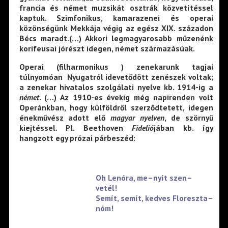
francia és német muzsikát osztrák közvetítéssel
kaptuk. Szimfonikus, kamarazenei és operai
közönségünk Mekkája végig az egész XIX. századon
Bécs maradt.(…) Akkori legmagyarosabb műzenénk
korifeusai jórészt idegen, német származásúak.
Operai (filharmonikus ) zenekarunk tagjai
túlnyomóan Nyugatról idevetődött zenészek voltak;
a zenekar hivatalos szolgálati nyelve kb. 1914-ig a
német
. (…) Az 1910-es évekig még napirenden volt
Operánkban, hogy külföldről szerződtetett, idegen
énekművész adott elő
magyar nyelven
, de szörnyű
kiejtéssel. Pl. Beethoven
Fidelió
jában kb. így
hangzott egy prózai párbeszéd:
Oh Lenóra, me–nyít szen–
vetél!
Semít, semít, kedves Floreszta–
nóm!