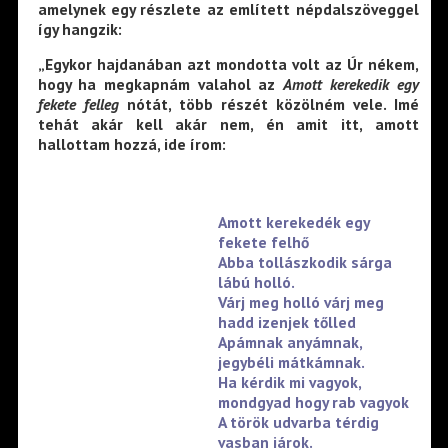
amelynek egy részlete az említett népdalszöveggel
így hangzik:
„Egykor hajdanában azt mondotta volt az Úr nékem,
hogy ha megkapnám valahol az
Amott kerekedik egy
fekete felleg
nótát, több részét közölném vele. Imé
tehát akár kell akár nem, én amit itt, amott
hallottam hozzá, ide írom:
Amott kerekedék egy
fekete felhő
Abba tollászkodik sárga
lábú holló.
Várj meg holló várj meg
hadd izenjek tőlled
Apámnak anyámnak,
jegybéli mátkámnak.
Ha kérdik mi vagyok,
mondgyad hogy rab vagyok
A török udvarba térdig
vasban járok.