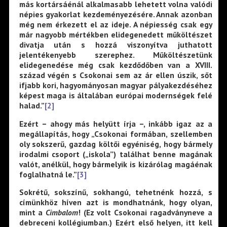
más kortársáénál alkalmasabb lehetett volna valódi
népies gyakorlat kezdeményezésére. Annak azonban
még nem érkezett el az ideje. A népiesség csak egy
már nagyobb mértékben elidegenedett műköltészet
divatja után s hozzá viszonyítva juthatott
jelentékenyebb szerephez. Műköltészetünk
elidegenedése még csak kezdődőben van a XVIII.
század végén s Csokonai sem az ár ellen úszik, sőt
ifjabb kori, hagyományosan magyar pályakezdéséhez
képest maga is általában európai modernségek felé
halad.”
[2]
Ezért – ahogy más helyütt írja –, inkább igaz az a
megállapítás, hogy „Csokonai formában, szellemben
oly sokszerű, gazdag költői egyéniség, hogy bármely
irodalmi csoport („iskola”) találhat benne magának
valót, anélkül, hogy bármelyik is kizárólag magáénak
foglalhatná le.”
[3]
Sokrétű, sokszínű, sokhangú, tehetnénk hozzá, s
címünkhöz híven azt is mondhatnánk, hogy olyan,
mint a
Cimbalom
! (Ez volt Csokonai ragadványneve a
debreceni kollégiumban.) Ezért első helyen, itt kell