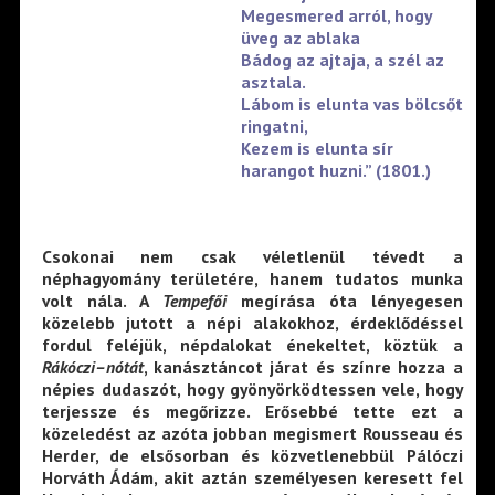
Megesmered arról, hogy
üveg az ablaka
Bádog az ajtaja, a szél az
asztala.
Lábom is elunta vas bölcsőt
ringatni,
Kezem is elunta sír
harangot huzni.” (1801.)
Csokonai nem csak véletlenül tévedt a
néphagyomány területére, hanem tudatos munka
volt nála. A
Tempefői
megírása óta lényegesen
közelebb jutott a népi alakokhoz, érdeklődéssel
fordul feléjük, népdalokat énekeltet, köztük a
Rákóczi–nótát
, kanásztáncot járat és színre hozza a
népies dudaszót, hogy gyönyörködtessen vele, hogy
terjessze és megőrizze. Erősebbé tette ezt a
közeledést az azóta jobban megismert Rousseau és
Herder, de elsősorban és közvetlenebbül Pálóczi
Horváth Ádám, akit aztán személyesen keresett fel