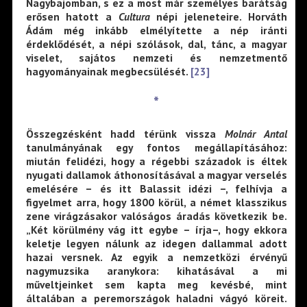
Nagybajomban, s ez a most már személyes barátság
erősen hatott a
Cultura
népi jeleneteire. Horváth
Ádám még inkább elmélyítette a nép iránti
érdeklődését, a népi szólások, dal, tánc, a magyar
viselet, sajátos nemzeti és nemzetmentő
hagyományainak megbecsülését.
[23]
*
Összegzésként hadd térünk vissza
Molnár Antal
tanulmányának egy fontos megállapításához:
miután felidézi, hogy a régebbi századok is éltek
nyugati dallamok áthonosításával a magyar verselés
emelésére – és itt Balassit idézi –, felhívja a
figyelmet arra, hogy 1800 körül, a német klasszikus
zene virágzásakor valóságos áradás következik be.
„Két körülmény vág itt egybe – írja–, hogy ekkora
keletje legyen nálunk az idegen dallammal adott
hazai versnek. Az egyik a nemzetközi érvényű
nagymuzsika aranykora: kihatásával a mi
műveltjeinket sem kapta meg kevésbé, mint
általában a peremországok haladni vágyó köreit.