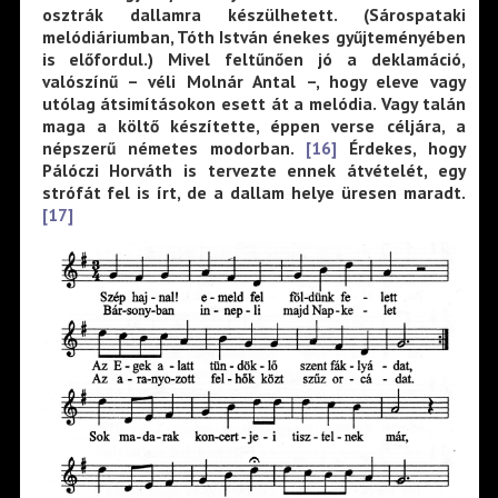
osztrák dallamra készülhetett. (Sárospataki
melódiáriumban, Tóth István énekes gyűjteményében
is előfordul.) Mivel feltűnően jó a deklamáció,
valószínű – véli Molnár Antal –, hogy eleve vagy
utólag átsimításokon esett át a melódia. Vagy talán
maga a költő készítette, éppen verse céljára, a
népszerű németes modorban.
[16]
Érdekes, hogy
Pálóczi Horváth is tervezte ennek átvételét, egy
strófát fel is írt, de a dallam helye üresen maradt.
[17]