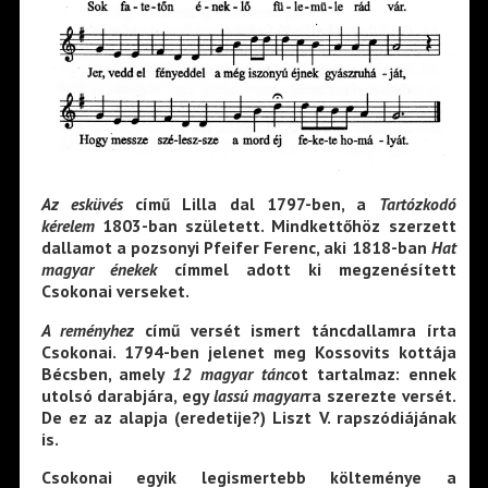
Az esküvés
című Lilla dal 1797-ben, a
Tartózkodó
kérelem
1803-ban született. Mindkettőhöz szerzett
dallamot a pozsonyi Pfeifer Ferenc, aki 1818-ban
Hat
magyar énekek
címmel adott ki megzenésített
Csokonai verseket.
A reményhez
című versét ismert táncdallamra írta
Csokonai. 1794-ben jelenet meg Kossovits kottája
Bécsben, amely
12 magyar tánc
ot tartalmaz: ennek
utolsó darabjára, egy
lassú magyar
ra szerezte versét.
De ez az alapja (eredetije?) Liszt V. rapszódiájának
is.
Csokonai egyik legismertebb költeménye a