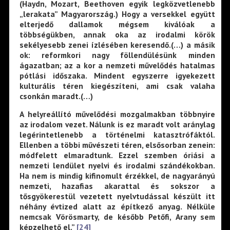
(Haydn, Mozart, Beethoven egyik legközvetlenebb
„lerakata” Magyarország.) Hogy a versekkel együtt
elterjedő dallamok mégsem kiválóak a
többségükben, annak oka az irodalmi körök
sekélyesebb zenei ízlésében keresendő.(…) a másik
ok: reformkori nagy föllendülésünk minden
ágazatban; az a kor a nemzeti művelődés hatalmas
pótlási időszaka. Mindent egyszerre igyekezett
kulturális téren kiegészíteni, ami csak valaha
csonkán maradt.(…)
A helyreállító művelődési mozgalmakban többnyire
az irodalom vezet. Nálunk is ez maradt volt aránylag
legérintetlenebb a történelmi katasztrófáktól.
Ellenben a többi művészeti téren, elsősorban zenein:
módfelett elmaradtunk. Ezzel szemben óriási a
nemzeti lendület nyelvi és irodalmi szándékokban.
Ha nem is mindig kifinomult érzékkel, de nagyarányú
nemzeti, hazafias akarattal és sokszor a
tősgyökerestül vezetett nyelvtudással készült itt
néhány évtized alatt az építkező anyag. Nélküle
nemcsak Vörösmarty, de később Petőfi, Arany sem
képzelhető el.”
[24]