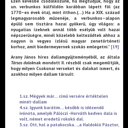
Ezen kevésbé csodálkozunk, ha megtudjuk, hogy az
un. verbunkos külföldön korábban lépett föl (az
1770–es évek óta), mint itthon.(…) Ha a XIX. század
legmagyarosabb műzenéje, a verbunkos–alapon
épülő sem tisztára hazai gyökerű, úgy világos: a
nyugatias ízeknek annál több esélyük volt hazai
népszerűségre, minél közelebb kelteződtek ahhoz a
nagyon is vegyes ízlésű magyar zenetörténeti
korhoz, amit biedermeyernek szokás emlegetni.”
[19]
Arany János híres dallamgyűjteményéből, az általa
Társas dalok
nak mondott II. részből csak megemlítjük,
hogy milyen Csokonai verseket és dalokat ismert, és
azokhoz milyen dallam társult:
1.sz. Mégyek már… című versére értéktelen
minét-dallam
4.sz. Igyunk barátim… később is idézendő
ivónóta, amelyik Pálóczi -Horváth kedves dala is
volt, német eredetű rokokó dal.
5.sz. Ott, hol a patakocska…,a Haldokló Pásztor,