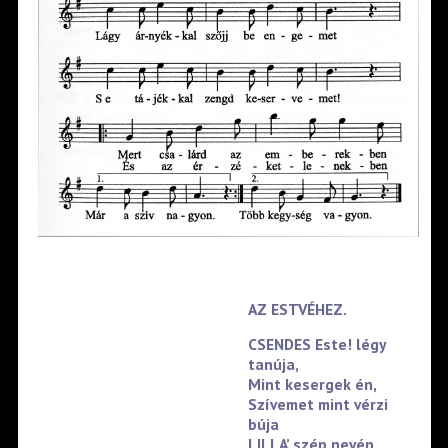
AZ ESTVÉHEZ.
CSENDES Este! légy
tanúja,
Mint kesergek én,
Szívemet mint vérzi
búja
LILLA’ szép nevén.