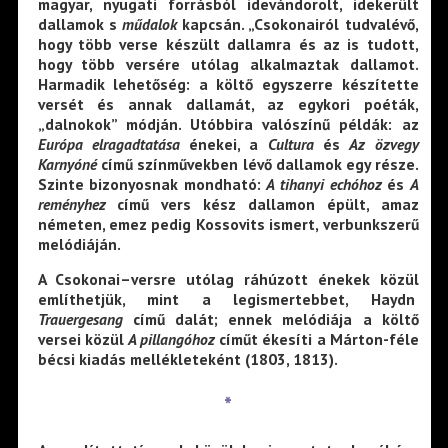
magyar, nyugati forrásból idevándorolt, idekerült
dallamok s
műdalok
kapcsán. „Csokonairól tudvalévő,
hogy több verse készült dallamra és az is tudott,
hogy több versére utólag alkalmaztak dallamot.
Harmadik lehetőség: a költő egyszerre készítette
versét és annak dallamát, az egykori poéták,
„dalnokok” módján. Utóbbira valószínű példák: az
Európa elragadtatása
énekei, a
Cultura
és
Az özvegy
Karnyóné
című színművekben lévő dallamok egy része.
Szinte bizonyosnak mondható:
A tihanyi echóhoz
és
A
reményhez
című vers kész dallamon épült, amaz
németen, emez pedig Kossovits ismert, verbunkszerű
melódiáján.
A Csokonai–versre utólag ráhúzott énekek közül
említhetjük, mint a legismertebbet, Haydn
Trauergesang
című dalát; ennek melódiája a költő
versei közül
A pillangóhoz
címűt ékesíti a Márton-féle
bécsi kiadás mellékleteként (1803, 1813).
*