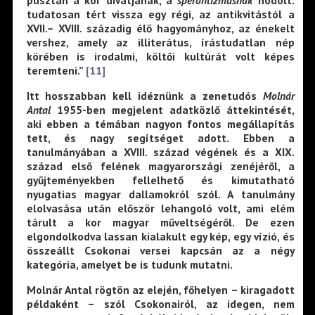
pusztán a kor divatjának, a
sperontizmusnak
hódolt:
tudatosan tért vissza egy régi, az antikvitástól a
XVII.– XVIII. századig élő hagyományhoz, az énekelt
vershez, amely az illiterátus, írástudatlan nép
körében is irodalmi, költői kultúrát volt képes
teremteni.”
[11]
Itt hosszabban kell idéznünk a zenetudós
Molnár
Antal
1955-ben megjelent adatközlő áttekintését,
aki ebben a témában nagyon fontos megállapítás
tett, és nagy segítséget adott. Ebben a
tanulmányában a XVIII. század végének és a XIX.
század első felének magyarországi zenéjéről, a
gyűjteményekben fellelhető és kimutatható
nyugatias magyar dallamokról szól. A tanulmány
elolvasása után először lehangoló volt, ami elém
tárult a kor magyar műveltségéről. De ezen
elgondolkodva lassan kialakult egy kép, egy vízió, és
összeállt Csokonai versei kapcsán az a négy
kategória, amelyet be is tudunk mutatni.
Molnár Antal rögtön az elején, főhelyen – kiragadott
példaként – szól Csokonairól, az idegen, nem