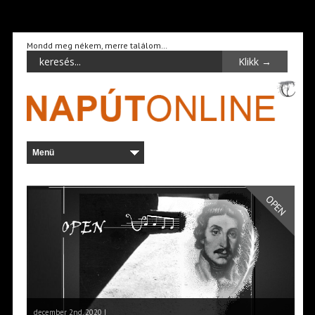
Mondd meg nékem, merre találom…
OPEN
december 2nd, 2020 |