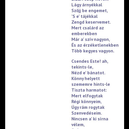
Lágy árnyékkal
Szőjj be engemet,
’S e’ tájékkal
Zengd keservemet.
Mert csalárd az
emberekben
Már a’ szív nagyon,
És az érzéketlenekben
Több kegyes vagyon.
Csendes Este! ah,
tekints-le,
Nézd e’ bánatot.
Könny helyett
szememre hints-le
Tiszta harmatot:
Mert elfogytak
Régi könnyeim,
Úgy rám rogytak
Szenvedéseim.
Nincsen a’ ki sírna
vélem,