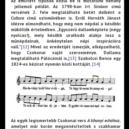
Az említett típusok közül be is mutatunk néhány
jellemző példát. Az 1798-ban írt
Siralom
című
versének 2. fele megtalálható betét dalként a
Cultura
című színművében is. Erről Horváth Jánost
idézve elmondható, hogy még nem népdal a későbbi
műköltők értelmében. „Egyszerű dallamképlete (négy
nyolcas!), mely később uralkodó alakja lesz a
műnépdalnak, önkénytelen népi inspirációra
vall.”
[12]
Mivel az eredetijét ismerjük, elképzelhető,
hogy Csokonai saját szerzeménye. Dallama
megtalálható Pálóczinál is,
[13]
Szabolcsi Bence egy
1824-es kézirat nyomán közli kottáját.
[14]
Az egyik legismertebb Csokonai vers
A tihanyi echóhoz
,
amelyet már korán megzenésítettek s csakhamar