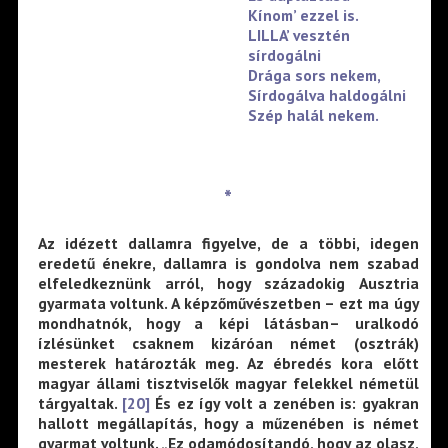
Kínom’ ezzel is.
LILLA’ vesztén
sírdogálni
Drága sors nekem,
Sírdogálva haldogálni
Szép halál nekem.
*
Az idézett dallamra figyelve, de a többi, idegen
eredetű énekre, dallamra is gondolva nem szabad
elfeledkeznünk arról, hogy századokig Ausztria
gyarmata voltunk. A képzőművészetben – ezt ma úgy
mondhatnók, hogy a képi látásban– uralkodó
ízlésünket csaknem kizáróan német (osztrák)
mesterek határozták meg. Az ébredés kora előtt
magyar állami tisztviselők magyar felekkel németül
tárgyaltak.
[20]
És ez így volt a zenében is: gyakran
hallott megállapítás, hogy a műzenében is német
gyarmat voltunk. „Ez odamódosítandó, hogy az olasz,