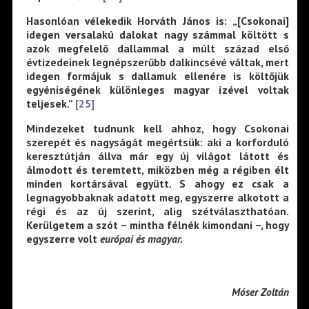
Hasonlóan vélekedik Horváth János is: „[Csokonai]
idegen versalakú dalokat nagy számmal költött s
azok megfelelő dallammal a múlt század első
évtizedeinek legnépszerűbb dalkincsévé váltak, mert
idegen formájuk s dallamuk ellenére is költőjük
egyéniségének különleges magyar ízével voltak
teljesek.”
[25]
Mindezeket tudnunk kell ahhoz, hogy Csokonai
szerepét és nagyságát megértsük: aki a korforduló
keresztútján állva már egy új világot látott és
álmodott és teremtett, miközben még a régiben élt
minden kortársával együtt. S ahogy ez csak a
legnagyobbaknak adatott meg, egyszerre alkotott a
régi és az új szerint, alig szétválaszthatóan.
Kerülgetem a szót – mintha félnék kimondani –, hogy
egyszerre volt
európai és magyar.
Móser Zoltán