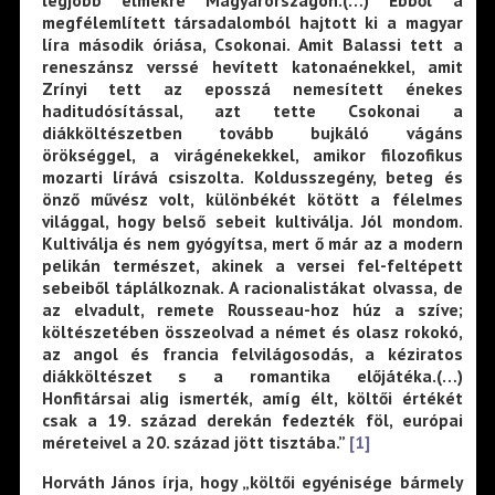
legjobb elmékre Magyarországon.(…) Ebből a
megfélemlített társadalomból hajtott ki a magyar
líra második óriása, Csokonai. Amit Balassi tett a
reneszánsz verssé hevített katonaénekkel, amit
Zrínyi tett az eposszá nemesített énekes
haditudósítással, azt tette Csokonai a
diákköltészetben tovább bujkáló vágáns
örökséggel, a virágénekekkel, amikor filozofikus
mozarti lírává csiszolta. Koldusszegény, beteg és
önző művész volt, különbékét kötött a félelmes
világgal, hogy belső sebeit kultiválja. Jól mondom.
Kultiválja és nem gyógyítsa, mert ő már az a modern
pelikán természet, akinek a versei fel-feltépett
sebeiből táplálkoznak. A racionalistákat olvassa, de
az elvadult, remete Rousseau-hoz húz a szíve;
költészetében összeolvad a német és olasz rokokó,
az angol és francia felvilágosodás, a kéziratos
diákköltészet s a romantika előjátéka.(…)
Honfitársai alig ismerték, amíg élt, költői értékét
csak a 19. század derekán fedezték föl, európai
méreteivel a 20. század jött tisztába.”
[1]
Horváth János írja, hogy „költői egyénisége bármely