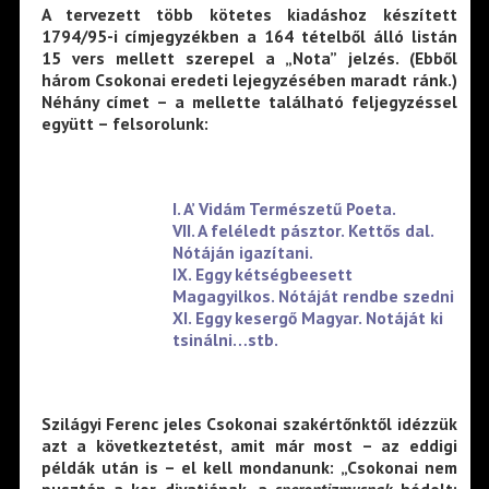
A tervezett több kötetes kiadáshoz készített
1794/95-i címjegyzékben a 164 tételből álló listán
15 vers mellett szerepel a „Nota” jelzés. (Ebből
három Csokonai eredeti lejegyzésében maradt ránk.)
Néhány címet – a mellette található feljegyzéssel
együtt – felsorolunk:
I. A’ Vidám Természetű Poeta.
VII. A feléledt pásztor. Kettős dal.
Nótáján igazítani.
IX. Eggy kétségbeesett
Magagyilkos. Nótáját rendbe szedni
XI. Eggy kesergő Magyar. Notáját ki
tsinálni…stb.
Szilágyi Ferenc jeles Csokonai szakértőnktől idézzük
azt a következtetést, amit már most – az eddigi
példák után is – el kell mondanunk: „Csokonai nem