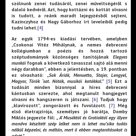
szólnunk zenei tudásáról, zenei műveltségéről s
daloló kedvéről. Azt, hogy kottázni és kottát olvasni
is tudott, a reánk maradt lejegyzésből sejteni,
Kazinczyhoz és Nagy Gáborhoz írt leveleiből pedig
tudni lehet.
[4]
Az egyik 1794-es kiadási tervében, amelyben
„Csokonai Vitéz Mihálynak, a nemes debreceni
kollégiumban a poézis és hozzá tartozó
széptudományok közönséges tanítójának
Elegyes
munkái
fognak a következő tavasszal sajtó alá menni
négy darabban”, ebben a jelentésben, a 19. pontban
ez olvasható:
„Sok Áriák, Menuetto, Stajer, Lengyel,
Magyar, Török ‘sat. Nóták, musikái kotákkal.”
[5]
Ezt a
tudását minden bizonnyal a híres debreceni
kántusban szerezte, ahol megtanult hangjegyet
olvasni és hangszeren is játszani.
[6]
Tudjuk hogy
„klavírozott”, zongorázott és fuvolázott.
[7]
Még
első életrajzírója, személyes jó barátja, Domby
Miklós jegyezte föl:
„ A’ Musáktól és Gratiaktól egy illyen
mondva készített szép lelket nem is lehet mu’sika tudás
nélkül képzelni, és méltán, mert ő ebben megtanításokat is
adott.”