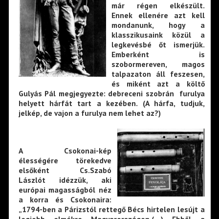
már régen elkészült.
Ennek ellenére azt kell
mondanunk, hogy a
klasszikusaink közül a
legkevésbé őt ismerjük.
Emberként is
szobormereven, magos
talpazaton áll feszesen,
és miként azt a költő
Gulyás Pál megjegyezte: debreceni szobrán furulya
helyett hárfát tart a kezében. (A hárfa, tudjuk,
jelkép, de vajon a furulya nem lehet az?)
A Csokonai-kép
élességére törekedve
elsőként Cs.Szabó
Lászlót idézzük, aki
európai magasságból néz
a korra és Csokonaira:
„1794-ben a Párizstól rettegő Bécs hirtelen lesújt a