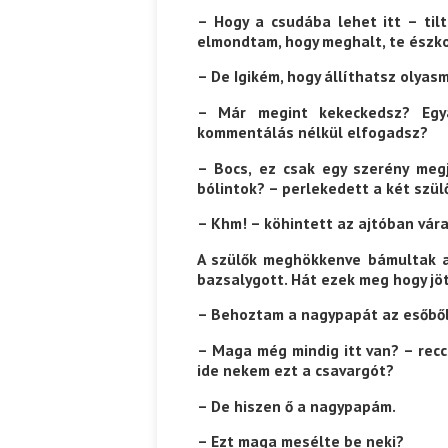
– Hogy a csudába lehet itt – til
elmond­tam, hogy meghalt, te észk
– De Igikém, hogy állíthatsz olya
– Már megint kekeckedsz? Egyá
kommentálás nélkül elfogadsz?
– Bocs, ez csak egy szerény meg
bólin­tok? – perlekedett a két szül
– Khm! – köhintett az ajtóban vára
A szülők meghökkenve bámultak a 
bazsaly­gott. Hát ezek meg hogy jö
– Behoztam a nagypapát az esőből
– Maga még mindig itt van? – recc
ide ne­kem ezt a csavargót?
– De hiszen ő a nagypapám.
– Ezt maga mesélte be neki?