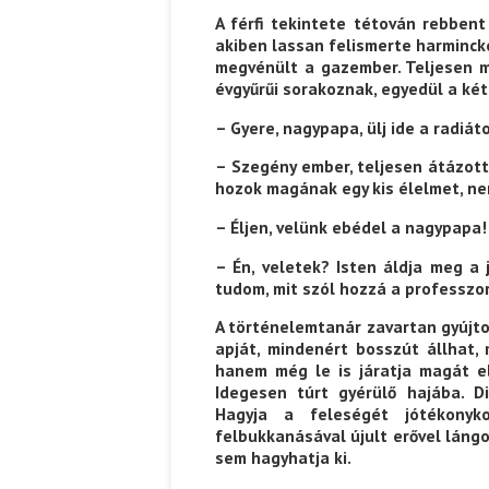
A férfi tekintete tétován rebbent
akiben las­san felismerte harminck
megvénült a gaz­ember. Teljesen 
évgyűrűi sorakoznak, egye­dül a ké
– Gyere, nagypapa, ülj ide a radiá
– Szegény ember, teljesen átázott
hozok magának egy kis élelmet, ne
– Éljen, velünk ebédel a nagypapa!
– Én, veletek? Isten áldja meg a
tudom, mit szól hozzá a professzor
A történelemtanár zavartan gyújto
apját, mindenért bosszút állhat,
hanem még le is járatja magát elő
Idegesen túrt gyérülő hajába. D
Hagyja a feleségét jótékonyk
felbukkanásával újult erővel láng
sem hagyhatja ki.