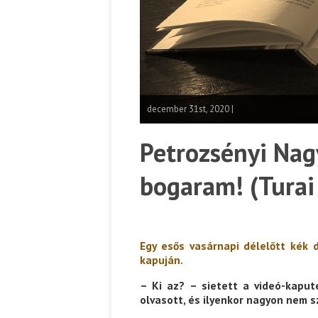
december 31st, 2020 |
Petrozsényi Nag
bogaram! (Turai
Egy esős vasárnapi délelőtt kék d
kapuján.
– Ki az? – sietett a videó-kapu
olvasott, és ilyenkor nagyon nem s