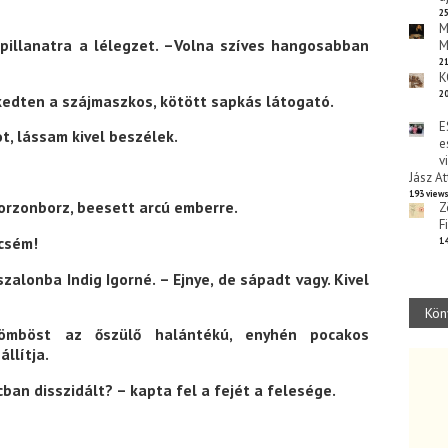
25
M
pillanatra a lélegzet. –Volna szíves hangosabban
M
21
K
20
edten a szájmaszkos, kötött sapkás látogató.
E
t, lássam kivel beszélek.
e
v
Jász At
193 view
torzonborz, beesett arcú emberre.
Z
F
csém!
14
zalonba Indig Igorné. – Ejnye, de sápadt vagy. Kivel
Kön
böst az őszülő halántékú, enyhén pocakos
llítja.
lcban disszidált? – kapta fel a fejét a felesége.