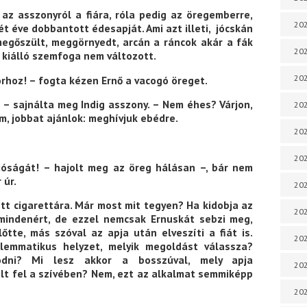
 az asszonyról a fiára, róla pedig az öregemberre,
202
ét éve dobbantott édesapját. Ami azt illeti, jócskán
megőszült, meggörnyedt, arcán a ráncok akár a fák
202
t kiálló szemfoga nem változott.
202
torhoz! – fogta kézen Ernő a vacogó öreget.
 – sajnálta meg Indig asszony. – Nem éhes? Várjon,
202
m, jobbat ajánlok: meghívjuk ebédre.
202
202
 jóságát! – hajolt meg az öreg hálásan –, bár nem
 úr.
202
tt cigarettára. Már most mit tegyen? Ha kidobja az
202
 mindenért, de ezzel nemcsak Ernuskát sebzi meg,
tte, más szóval az apja után elveszíti a fiát is.
20
i­lemmatikus helyzet, melyik megoldást válassza?
odni? Mi lesz akkor a bosszúval, mely apja
20
olt fel a szívében? Nem, ezt az al­kalmat semmiképp
202