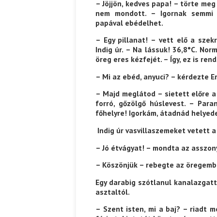
– Jöjjön, kedves papa! – törte meg
nem mondott. – Igornak semmi k
papával ebédelhet.
– Egy pillanat! – vett elő a sze
Indig úr. – Na lássuk! 36,8°C. Nor
öreg eres kézfejét. – Így, ez is ren
– Mi az ebéd, anyuci? – kérdezte E
– Majd meglátod – sietett előre a
forró, gő­zölgő húslevest. – Para
főhelyre! Igorkám, át­adnád helye
Indig úr vasvillaszemeket vetett a
– Jó étvágyat! – mondta az asszon
– Köszönjük – rebegte az öregemb
Egy darabig szótlanul kanalazgatt
asztaltól.
– Szent isten, mi a baj? – riadt