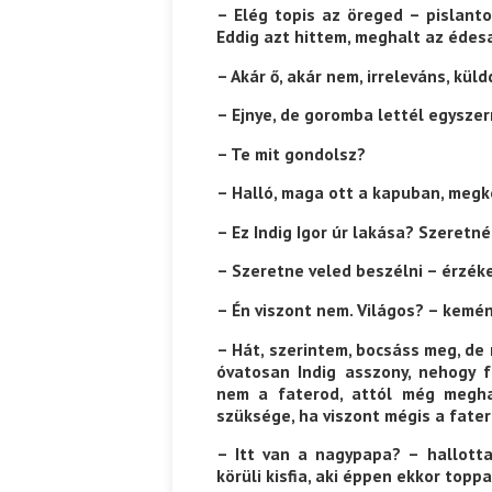
– Elég topis az öreged – pislanto
Eddig azt hittem, meghalt az édes
Ispány Marietta: Szavak a fényből
Káplán Géza: Erotikai kala
– Akár ő, akár nem, irreleváns, kü
– Ejnye, de goromba lettél egyszer
– Te mit gondolsz?
– Halló, maga ott a kapuban, meg
– Ez Indig Igor úr lakása? Szeretné
– Szeretne veled beszélni – érzéke
– Én viszont nem. Világos? – kemén
– Hát, szerintem, bocsáss meg, de 
óva­tosan Indig asszony, nehogy f
nem a faterod, attól még megh
szüksége, ha viszont mégis a fat
– Itt van a nagypapa? – hallott
körüli kis­fia, aki éppen ekkor top