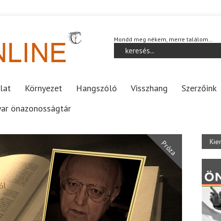
Mondd meg nékem, merre találom…
lat
Környezet
Hangszóló
Visszhang
Szerzőink
ar önazonosságtár
Kie
Próza