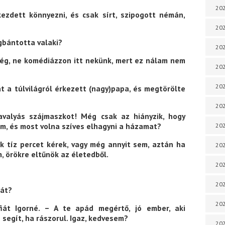
202
ezdett könnyezni, és csak sírt, szipogott némán,
202
gbántotta valaki?
202
lég, ne komédiázzon itt nekünk, mert ez nálam nem
202
202
át a túlvilágról érkezett (nagy)papa, és megtörölte
202
avalyás szájmaszkot! Még csak az hiányzik, hogy
m, és most volna szíves elhagyni a házamat?
202
 tíz percet kérek, vagy még annyit sem, aztán ha
202
, örökre eltűnök az életedből.
20
20
pát?
202
fiát Igorné. – A te apád megértő, jó ember, aki
 segít, ha rászorul. Igaz, kedvesem?
202