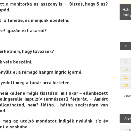
tt a monitorba az asszony is. – Biztos, hogy ő az?
Parvathy Baul: A NAGY LELKEK DALAI.
Bevezetés a bául ösvénybe (Fordította:
Halm
apád.
Rideg Zsófia)
Iboly
uz
ldd a fenébe, és menjünk ebédelni.
re! Igazán ezt akarod?
H
kérhetném, hogy távozzék?
k vele beszélni.
7
14
nyült el a remegő hangra Ingrid Igorné.
21
yedett meg a tanár arca hirtelen.
28
nem kellene mégis tisztázni, mit akar – ellenkezett
« no
elingerelje impulzív természetű férjurát. – Amiért
allgathatod, nem? Hátha… hátha segítségre van
erod…
Arc
a meg az utolsó mondatot Indigék nyúlánk, tíz év
pant a szobába.
202