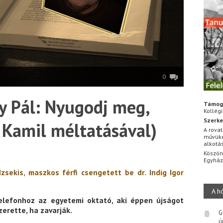
0
y Pál: Nyugodj meg,
Támog
Kollég
Szerke
 Kamil méltatásával)
A rovat
művüke
alkotá
Köszön
Egyhá
zsekis, maszkos férfi csengetett be dr. Indig Igor
A h
telefonhoz az egyetemi oktató, aki éppen újságot
zerette, ha zavarják.
G
ú