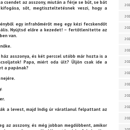
 a csendet az asszony, miután a férje se bűt, se bát
202
ifogása, sőt, megtiszteltetésnek veszi, hogy a
202
krényből egy infrahőmérőt meg egy kézi fecskendőt
202
mális. Nyújtsd előre a kezedet! – fertőtlenítette az
dben van.
202
rnőke.
202
 ház asszonya, és két perccel utóbb már hozta is a
ncsoljatok! Papa, miért oda ült? Üljön csak ide a
202
det a papának?
202
 nejére.
202
y.
202
er.
20
ák a levest, majd Indig úr váratlanul felpattant az
20
 meg az asszony, és még jobban megdöbbent, amikor
202