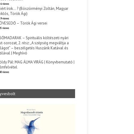
6 views
iért írok… ? (Böszörményi Zoltán, Magyar
iklós, Török Ági)
9 views
ÖVESEDŐ – Török Ági versei
5 views
SŐMADARAK – Spirituális költészeti nyári
st-sorozat, 2. rész: „A szépség megváltja a
ilágot” – beszélgetés Huszárik Katával és
tilával | Meghívó
s
öldy Pál: MAG ÁLMA VIRÁG | Könyvbemutató |
ilmfelvétel
0 views
yvesbolt