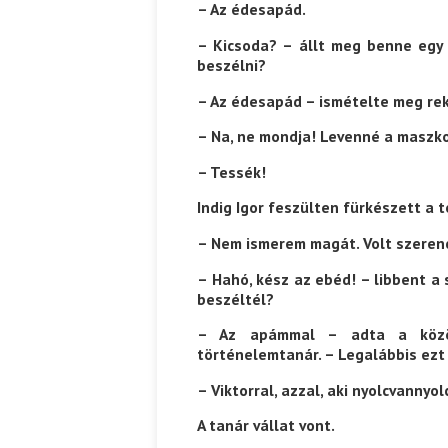
– Az édesapád.
– Kicsoda? – állt meg benne egy 
beszélni?
– Az édesapád – ismételte meg rek
– Na, ne mondja! Levenné a maszko
– Tessék!
Indig Igor feszülten fürkészett a 
– Nem ismerem magát. Volt szeren
– Hahó, kész az ebéd! – libbent a s
be­széltél?
– Az apámmal – adta a közöm
történelemtanár. – Legalábbis ezt á
– Viktorral, azzal, aki nyolcvannyo
A tanár vállat vont.