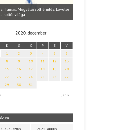
Lakatos Fleisz Katalin: Vasárna
ai Tamás: Megválaszolt érintés. Leveles
Sárszegen
a költői világa
2020. december
K
S
C
P
S
V
1
2
3
4
5
6
8
9
10
11
12
13
15
16
17
18
19
20
22
23
24
25
26
27
29
30
31
v
jan »
hívum
6. augusztus
2021. április