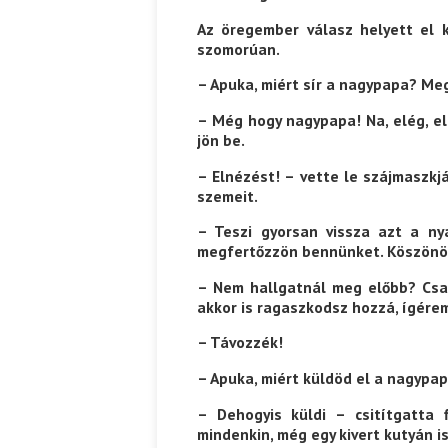
Az öregember válasz helyett el k
szomorúan.
– Apuka, miért sír a nagypapa? Me
– Még hogy nagypapa! Na, elég, e
jön be.
– Elnézést! – vette le szájmaszkj
szemeit.
– Teszi gyorsan vissza azt a ny
megfertőz­zön bennünket. Köszönö
– Nem hallgatnál meg előbb? Csak
akkor is ragaszkodsz hozzá, ígérem
– Távozzék!
– Apuka, miért küldöd el a nagypa
– Dehogyis küldi – csitítgatta 
mindenkin, még egy kivert kutyán is