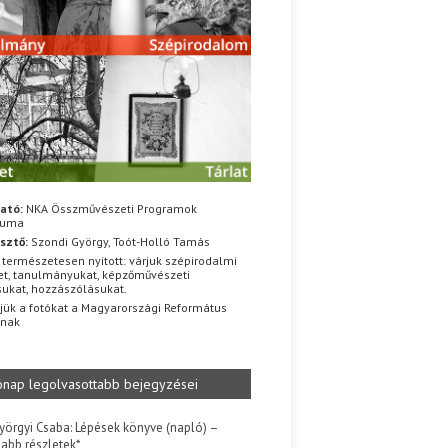
ató:
NKA Összművészeti Programok
iuma
sztő:
Szondi György, Toót-Holló Tamás
 természetesen nyitott: várjuk szépirodalmi
t, tanulmányukat, képzőművészeti
sukat, hozzászólásukat.
jük a fotókat a Magyarországi Református
znak
ónap legolvasottabb bejegyzései
yörgyi Csaba: Lépések könyve (napló) –
jabb részletek*