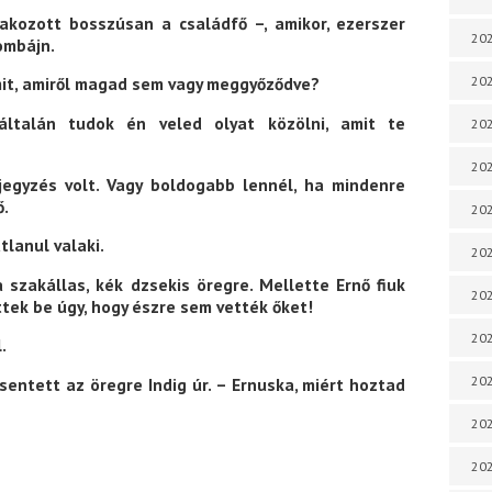
takozott bosszúsan a családfő –, amikor, ezerszer
202
ombájn.
202
smit, amiről magad sem vagy meggyőződve?
ltalán tudok én veled olyat közölni, amit te
202
202
jegyzés volt. Vagy boldogabb lennél, ha mindenre
ő.
202
tlanul valaki.
202
szakállas, kék dzsekis öregre. Mellette Ernő fiuk
202
ttek be úgy, hogy észre sem vették őket!
20
.
20
sentett az öregre Indig úr. – Ernuska, miért hoztad
202
202