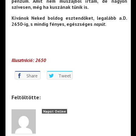
penzum. Amit nem muszájból írtam, de nagyon
szívesen, még ha kuszának tűnik is.
Kívánok Neked boldog esztendőket, legalább a.D.
2650-ig, s mindig fényes, egészséges
napút
.
Illusztráció: 2650
Share
Tweet
Feltöltötte:
Napút Online