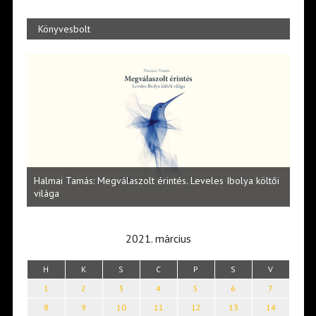
Könyvesbolt
l
Halmai Tamás: Megválaszolt érintés. Leveles Ibolya költői
Laka
világa
2021. március
H
K
S
C
P
S
V
1
2
3
4
5
6
7
8
9
10
11
12
13
14