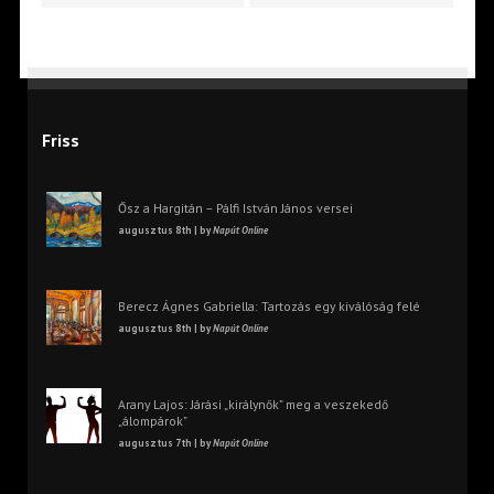
Friss
Ősz a Hargitán – Pálfi István János versei
augusztus 8th | by
Napút Online
Berecz Ágnes Gabriella: Tartozás egy kiválóság felé
augusztus 8th | by
Napút Online
Arany Lajos: Járási „királynők” meg a veszekedő
„álompárok”
augusztus 7th | by
Napút Online