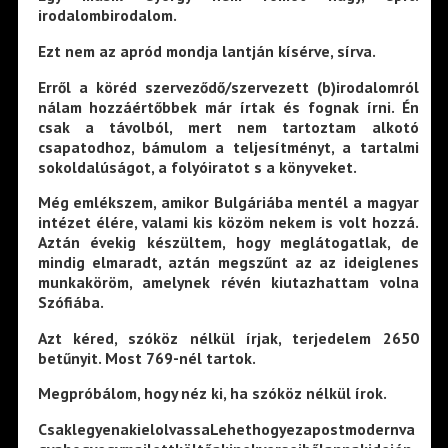
irodalombirodalom.
Ezt nem az apród mondja lantján kísérve, sírva.
Erről a köréd szerveződő/szervezett (b)irodalomról
nálam hozzáértőbbek már írtak és fognak írni. Én
csak a távolból, mert nem tartoztam alkotó
csapatodhoz, bámulom a teljesítményt, a tartalmi
sokoldalúságot, a folyóiratot s a könyveket.
Még emlékszem, amikor Bulgáriába mentél a magyar
intézet élére, valami kis közöm nekem is volt hozzá.
Aztán évekig készültem, hogy meglátogatlak, de
mindig elmaradt, aztán megszűnt az az ideiglenes
munkaköröm, amelynek révén kiutazhattam volna
Szófiába.
Azt kéred, szóköz nélkül írjak, terjedelem 2650
betűnyit. Most 769-nél tartok.
Megpróbálom, hogy néz ki, ha szóköz nélkül írok.
CsaklegyenakielolvassaLehethogyezapostmodernva