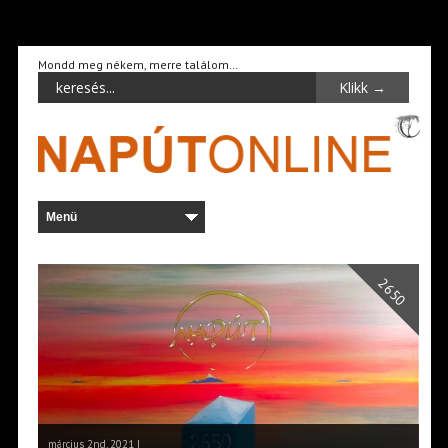
Mondd meg nékem, merre találom…
2650
március 2nd, 2021 |