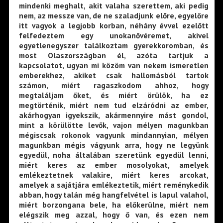
mindenki meghalt, akit valaha szerettem, aki pedig
nem, az messze van, de ne szaladjunk előre, egyelőre
itt vagyok a legjobb korban, néhány évvel ezelőtt
felfedeztem egy unokanővéremet, akivel
egyetlenegyszer találkoztam gyerekkoromban, és
most Olaszországban él, azóta tartjuk a
kapcsolatot, ugyan mi közöm van nekem ismeretlen
emberekhez, akiket csak hallomásból tartok
számon, miért ragaszkodom ahhoz, hogy
megtaláljam őket, és miért örülök, ha ez
megtörténik, miért nem tud elzáródni az ember,
akárhogyan igyekszik, akármennyire mást gondol,
mint a körülötte levők, vajon mélyen magunkban
mégiscsak rokonok vagyunk mindannyian, mélyen
magunkban mégis vágyunk arra, hogy ne legyünk
egyedül, noha általában szeretünk egyedül lenni,
miért keres az ember mosolyokat, amelyek
emlékeztetnek valakire, miért keres arcokat,
amelyek a sajátjára emlékeztetik, miért reménykedik
abban, hogy talán még hangfelvétel is lapul valahol,
miért borzongana bele, ha előkerülne, miért nem
elégszik meg azzal, hogy ő van, és ezen nem