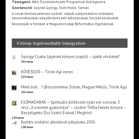
Támogató:
NKA Összművészeti Programok Kollégiuma
Szerkesztő:
Szondi György, Toót-Holló Tamás
A rovat természetesen nyitott: várjuk szépirodalmi művüket,
tanulmányukat, képzőművészeti alkotásukat, hozzászólásukat.
Köszönjük a fotókat a Magyarországi Református Egyháznak
A hónap legolvasottabb bejegyzései
Györgyi Csaba: Lépések könyve (napló) – újabb részletek*
256 views
KÖVESEDŐ – Török Ági versei
229 views
Miért írok… ? (Böszörményi Zoltán, Magyar Miklós, Török Ági)
156 views
ESŐMADARAK – Spirituális költészeti nyári est-sorozat, 3.
rész: „A szeretet gyakorlása” – szvámí Tírtha Fekete könyve –
Beszélgetés Ősz Szabó Évával | Meghívó
139 views
Kortárs irodalmi alkotások pályázata 2026
138 views