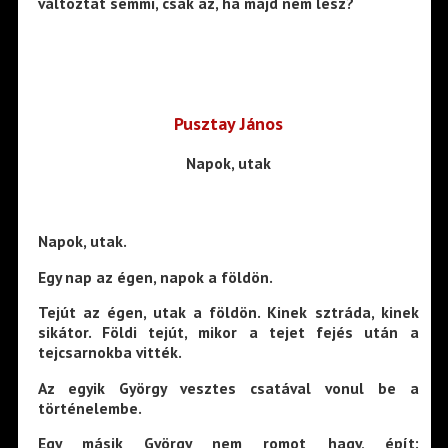
változtat semmi, csak az, ha majd nem lesz?
Pusztay János
Napok, utak
Napok, utak.
Egy nap az égen, napok a földön.
Tejút az égen, utak a földön. Kinek sztráda, kinek
sikátor. Földi tejút, mikor a tejet fejés után a
tejcsarnokba vitték.
Az egyik György vesztes csatával vonul be a
történelembe.
Egy másik György nem romot hagy, épít: