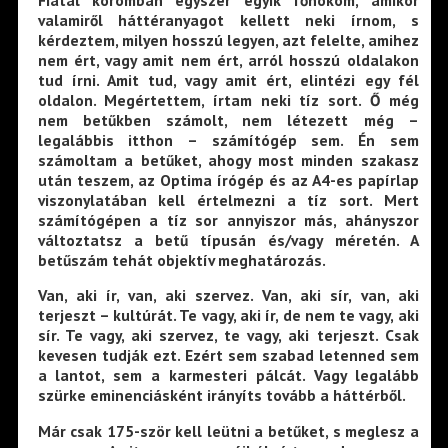
valamiről háttéranyagot kellett neki írnom, s
kérdeztem, milyen hosszú legyen, azt felelte, amihez
nem ért, vagy amit nem ért, arról hosszú oldalakon
tud írni. Amit tud, vagy amit ért, elintézi egy fél
oldalon. Megértettem, írtam neki tíz sort. Ő még
nem betűkben számolt, nem létezett még –
legalábbis itthon – számítógép sem. Én sem
számoltam a betűket, ahogy most minden szakasz
után teszem, az Optima írógép és az A4-es papírlap
viszonylatában kell értelmezni a tíz sort. Mert
számítógépen a tíz sor annyiszor más, ahányszor
változtatsz a betű típusán és/vagy méretén. A
betűszám tehát objektív meghatározás.
Van, aki ír, van, aki szervez. Van, aki sír, van, aki
terjeszt – kultúrát. Te vagy, aki ír, de nem te vagy, aki
sír. Te vagy, aki szervez, te vagy, aki terjeszt. Csak
kevesen tudják ezt. Ezért sem szabad letenned sem
a lantot, sem a karmesteri pálcát. Vagy legalább
szürke eminenciásként irányíts tovább a háttérből.
Már csak 175-ször kell leütni a betűket, s meglesz a