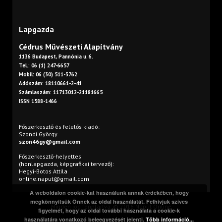
Lapgazda
Cédrus Művészeti Alapítvány
1136 Budapest, Pannónia u. 6.
Tel.: 06 (1) 247-6657
Mobil: 06 (30) 511-3762
Adószám: 18110661-2-41
Számlaszám: 11713012-21181665
ISSN 1588-1466
Főszerkesztő és felelős kiadó:
Szondi György
szon46gy@gmail.com
Főszerkesztő-helyettes
(honlapgazda, képgrafikai tervező):
Hegyi-Botos Attila
online.naput@gmail.com
A weboldalon cookie-kat használunk annak érdekében, hogy
megkönnyítsük Önnek az oldal használatát. Felhívjuk szíves
Minden jog fenntartva. © 2016 Napút Online
figyelmét, hogy az oldal további használata a cookie-k
használatára vonatkozó beleegyezését jelenti.
Több információ...