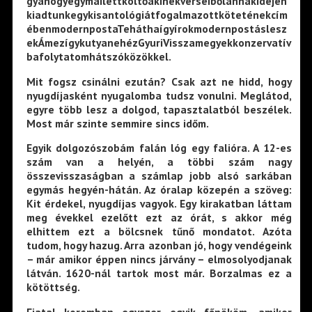
gyahogyegymailettköltőakinekverseibőlannakidején
kiadtunkegykisantológiátfogalmazottköteténekcím
ébenmodernpostaTeháthaígyírokmodernpostáslesz
ekÁmezígykutyanehézGyuriVisszamegyekkonzervatív
bafolytatomhátszóközökkel.
Mit fogsz csinálni ezután? Csak azt ne hidd, hogy
nyugdíjasként nyugalomba tudsz vonulni. Meglátod,
egyre több lesz a dolgod, tapasztalatból beszélek.
Most már szinte semmire sincs időm.
Egyik dolgozószobám falán lóg egy falióra. A 12-es
szám van a helyén, a többi szám nagy
összevisszaságban a számlap jobb alsó sarkában
egymás hegyén-hátán. Az óralap közepén a szöveg:
Kit érdekel, nyugdíjas vagyok. Egy kirakatban láttam
meg évekkel ezelőtt ezt az órát, s akkor még
elhittem ezt a bölcsnek tűnő mondatot. Azóta
tudom, hogy hazug. Arra azonban jó, hogy vendégeink
– már amikor éppen nincs járvány – elmosolyodjanak
látván. 1620-nál tartok most már. Borzalmas ez a
kötöttség.
Fiatal koromban egyszer egyik főnököm, amikor