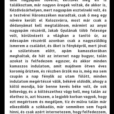
találkoztam, már nagyon öregek voltak, de akkor is,
Kézdivásárhelyen, mert nagyapám esztelneki volt, és
a testvérei Háromszéken maradtak, csak ő meg egy
nővére került el Kolozsvárra, most már csak a
dédanyámat kell megtalálnom, mármint az anyai
nagyapám részéről, Jakab Gyulának több felesége
volt, körülnézett a világban a tanító úr, az
édesapám részéről azonban csak a nagyszülőkig
ismerem a családot, és őket is fényképről, mert jóval
a születésem előtt, apám kamaszkorában
meghaltak, de hát az internet nagy bugyor, talán
azokat is felfedezem egyszer, és akkor minden
kamaszos indulatom, amit majdnem ötven éves
koromig őriztem, és részben őrzök ma is, még ma sem
csupán a nap fénylik az utam fölött, minden
indulatom megértéssé válik, békévé oldódik, ahogy a
költő mondja, bár benne kevés béke volt, de sok
békevágy, és a költészethez vágy kell, meg talán az
élethez is, azt hiszem, a legjobb korban vagyok, hogy
ezt megértsem és megéljem, tíz év múlva talán már
elkezdődik a szikkadás, már semmiben sem fogok
hinni, és csak azért internetezem, hogy felfedezzem,