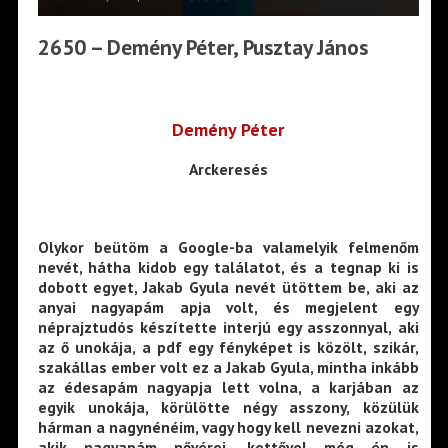
2650 – Demény Péter, Pusztay János
Demény Péter
Arckeresés
Olykor beütöm a Google-ba valamelyik felmenőm
nevét, hátha kidob egy találatot, és a tegnap ki is
dobott egyet, Jakab Gyula nevét ütöttem be, aki az
anyai nagyapám apja volt, és megjelent egy
néprajztudós készítette interjú egy asszonnyal, aki
az ő unokája, a pdf egy fényképet is közölt, szikár,
szakállas ember volt ez a Jakab Gyula, mintha inkább
az édesapám nagyapja lett volna, a karjában az
egyik unokája, körülötte négy asszony, közülük
hárman a nagynénéim, vagy hogy kell nevezni azokat,
akik nagyapám nővérei, kettővel még én is