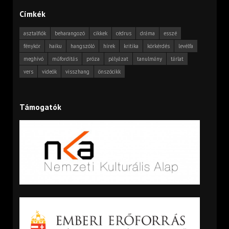
Címkék
asztalfiók
beharangozó
cikkek
cédrus
dráma
esszé
fénykör
haiku
hangszóló
hírek
kritika
körkérdés
levélfa
meghívó
műfordítás
próza
pályázat
tanulmány
tárlat
vers
videók
visszhang
önszócikk
Támogatók