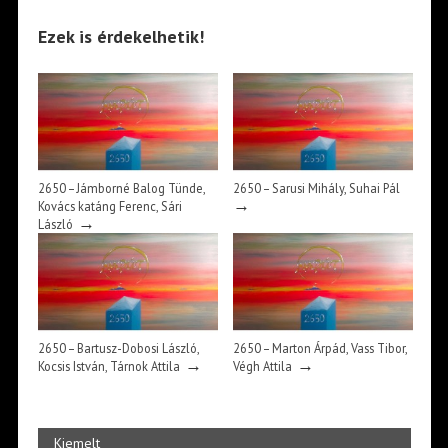
Ezek is érdekelhetik!
2650 – Jámborné Balog Tünde,
2650 – Sarusi Mihály, Suhai Pál
→
Kovács katáng Ferenc, Sári
→
László
2650 – Bartusz-Dobosi László,
2650 – Marton Árpád, Vass Tibor,
→
→
Kocsis István, Tárnok Attila
Végh Attila
Kiemelt