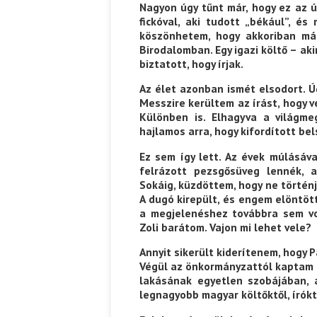
Nagyon úgy tűnt már, hogy ez az ú
fickóval, aki tudott „békául”, és
köszönhetem, hogy akkoriban má
Birodalomban. Egy igazi költő – a
biztatott, hogy írjak.
Az élet azonban ismét elsodort. Ú
Messzire kerültem az írást, hogy v
Különben is. Elhagyva a világme
hajlamos arra, hogy kifordított be
Ez sem így lett. Az évek múlásá
felrázott pezsgősüveg lennék, a
Sokáig, küzdöttem, hogy ne történj
A dugó kirepült, és engem elöntöt
a megjelenéshez továbbra sem vo
Zoli barátom. Vajon mi lehet vele?
Annyit sikerült kiderítenem, hogy 
Végül az önkormányzattól kaptam m
lakásának egyetlen szobájában, a
legnagyobb magyar költőktől, írókt