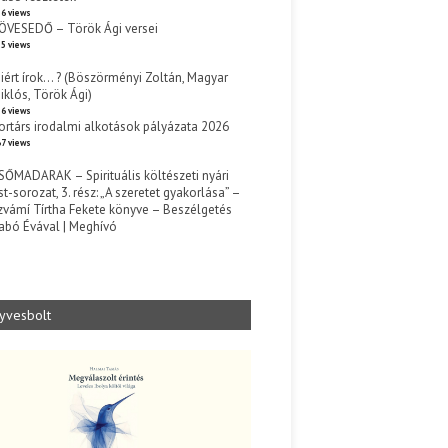
6 views
ÖVESEDŐ – Török Ági versei
5 views
iért írok… ? (Böszörményi Zoltán, Magyar
iklós, Török Ági)
6 views
ortárs irodalmi alkotások pályázata 2026
7 views
SŐMADARAK – Spirituális költészeti nyári
st-sorozat, 3. rész: „A szeretet gyakorlása” –
zvámí Tírtha Fekete könyve – Beszélgetés
abó Évával | Meghívó
s
yvesbolt