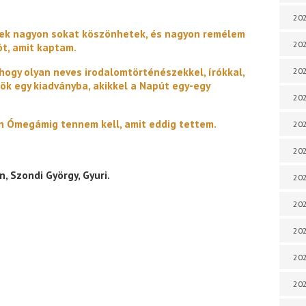
202
inek nagyon sokat köszönhetek, és nagyon remélem
202
ót, amit kaptam.
ogy olyan neves irodalomtörténészekkel, írókkal,
202
ök egy kiadványba, akikkel a Napút egy-egy
202
n Ómegámig tennem kell, amit eddig tettem.
202
202
 Szondi György, Gyuri.
202
202
202
20
20