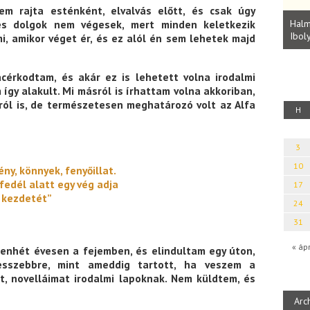
m rajta esténként, elvalvás előtt, és csak úgy
Parvathy Baul: A NAGY LELKEK DALAI.
Bevezetés a bául ösvénybe (Fordította:
Halm
es dolgok nem végesek, mert minden keletkezik
Rideg Zsófia)
Iboly
mi, amikor véget ér, és ez alól én sem lehetek majd
uz
cérkodtam, és akár ez is lehetett volna irodalmi
gy alakult. Mi másról is írhattam volna akkoriban,
rról is, de természetesen meghatározó volt az Alfa
H
3
10
ny, könnyek, fenyőillat.
fedél alatt egy vég adja
17
j kezdetét”
24
31
« áp
zenhét évesen a fejemben, és elindultam egy úton,
esszebbre, mint ameddig tartott, ha veszem a
t, novelláimat irodalmi lapoknak. Nem küldtem, és
Arc