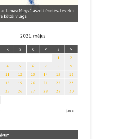
Lakatos Fleisz Katalin: Vasárna
ai Tamás: Megválaszolt érintés. Leveles
Sárszegen
a költői világa
2021. május
K
S
C
P
S
V
1
2
4
5
6
7
8
9
11
12
13
14
15
16
18
19
20
21
22
23
25
26
27
28
29
30
r
jún »
hívum