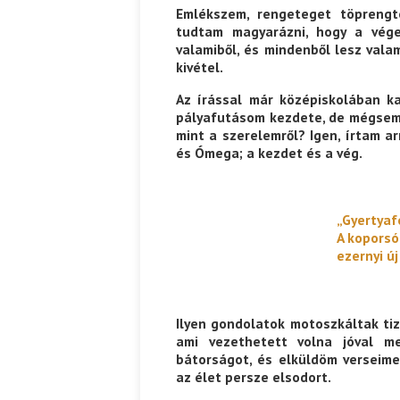
Emlékszem, rengeteget töprengte
tudtam magyarázni, hogy a vég
Ispány Marietta: Szavak a fényből
valamiből, és mindenből lesz vala
Káplán Géza: Erotikai kala
kivétel.
Az írással már középiskolában ka
pályafutásom kezdete, de mégsem í
mint a szerelemről? Igen, írtam a
és Ómega; a kezdet és a vég.
„Gyertyafé
A koporsó
ezernyi ú
Ilyen gondolatok motoszkáltak ti
ami vezethetett volna jóval m
bátorságot, és elküldöm verseime
az élet persze elsodort.