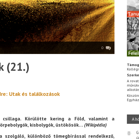
0
 (21.)
Támog
Kollég
Szerke
A rovat
művüke
alkotá
re: Utak és találkozások
Köszön
Egyhá
csillaga. Körülötte kering a Föld, valamint a
A h
törpebolygók, kisbolygók, üstökösök…
(Wikipédia)
G
a szolgáló, különböző tömegbírással rendelkező,
ú