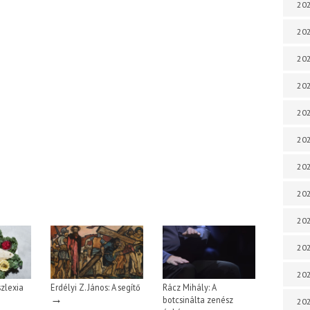
202
202
202
202
202
202
202
202
202
202
20
szlexia
Erdélyi Z. János: A segítő
Rácz Mihály: A
→
botcsinálta zenész
20