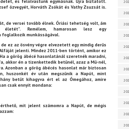
detét, és felolvastunk egymásnak. Újra biztatott.
202
sef özvegyét, Horváth Zsókát és Vathy Zsuzsát is.
202
át, de versei tovább élnek. Óriási tehetség volt, ám
202
ta életét”. Remélem, hamarosan lesz egy
n foglalkozik munkásságával.
202
 de ez az ösvény végre elvezetett egy mindig derűs
202
Alfáját jelenti. Mindez 2011-ben történt, amikor ez
. Ha a görög ábécé hasonlatánál szeretnék maradni,
202
a, akkor én a tizenkettedik betűnél, azaz a Mű-nél,
ra. Azonban a görög ábécés hasonlat már biztosan
202
en, huszonkét év után megszűnik a Napút, mint
néhány betűt kihagyva ért el az Ómegához, amire
202
san csak ennyit mondana:
202
20
érthető, mit jelent számomra a Napút, de mégis
mazzam:
20
202