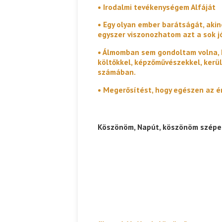
• Irodalmi tevékenységem Alfáját
• Egy olyan ember barátságát, ak
egyszer viszonozhatom azt a sok j
• Álmomban sem gondoltam volna, h
költőkkel, képzőművészekkel, kerül
számában.
• Megerősítést, hogy egészen az é
Köszönöm, Napút, köszönöm szépen,