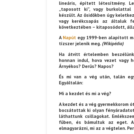
lineáris, épített létesítmény. 
„taposott ki”, vagy burkolattal
készült. Az ősidőkben úgy keletkez
vagy kerékcsapás az általuk f
következtében – kitaposódott, áll
A
Napút
egy 1999-ben alapított ma
tízszer jelenik meg.
(Wikipédia)
Ha átvitt értelemben beszélünk
honnan indul, hova vezet vagy ho
Árnyékos? Derűs? Napos?
És mi van a vég után, talán eg
Egyáltalán:
Mi a kezdet és mi a vég?
A kezdet és a vég gyermekkorom ót
bocsátottak ki olyan fényáradatot
láthattunk csillagokat. Emléksz
fűben, és bámultuk az eget. A
elmagyarázni, mi az a végtelen. P