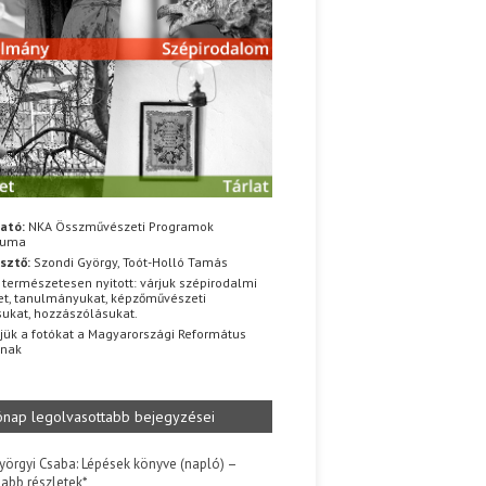
ató:
NKA Összművészeti Programok
iuma
sztő:
Szondi György, Toót-Holló Tamás
 természetesen nyitott: várjuk szépirodalmi
t, tanulmányukat, képzőművészeti
sukat, hozzászólásukat.
jük a fotókat a Magyarországi Református
znak
ónap legolvasottabb bejegyzései
yörgyi Csaba: Lépések könyve (napló) –
jabb részletek*