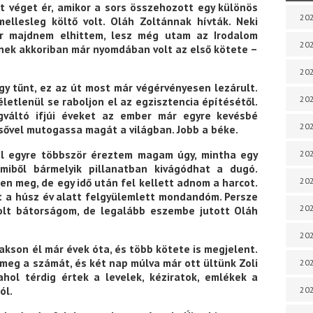
t véget ér, amikor a sors összehozott egy különös
202
 mellesleg költő volt. Oláh Zoltánnak hívták. Neki
r majdnem elhittem, lesz még utam az Irodalom
202
kinek akkoriban már nyomdában volt az első kötete –
202
gy tűnt, ez az út most már végérvényesen lezárult.
202
életlenül se raboljon el az egzisztencia építésétől.
gváltó ifjúi éveket az ember már egyre kevésbé
202
lsővel mutogassa magát a világban. Jobb a béke.
val egyre többször éreztem magam úgy, mintha egy
202
miből bármelyik pillanatban kivágódhat a dugó.
en meg, de egy idő után fel kellett adnom a harcot.
202
t a húsz év alatt felgyülemlett mondandóm. Persze
202
lt bátorságom, de legalább eszembe jutott Oláh
20
Pakson él már évek óta, és több kötete is megjelent.
eg a számát, és két nap múlva már ott ültünk Zoli
20
hol térdig értek a levelek, kéziratok, emlékek a
ól.
202