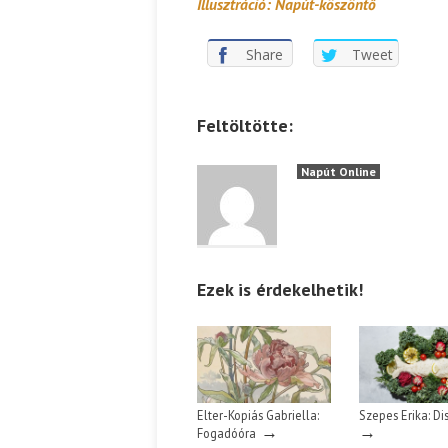
Illusztráció: Napút-köszöntő
Share
Tweet
Feltöltötte:
Napút Online
Ezek is érdekelhetik!
Elter-Kopiás Gabriella:
Szepes Erika: Di
→
→
Fogadóóra