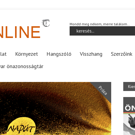
Mondd meg nékem, merre találom…
lat
Környezet
Hangszóló
Visszhang
Szerzőink
ar önazonosságtár
Kie
Próza