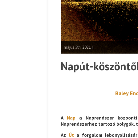
május 5th, 2021 |
Napút-köszöntők
Baley End
A
Nap
a Naprendszer központi 
Naprendszerhez tartozó bolygók, 
Az
Út
a forgalom lebonyolításár