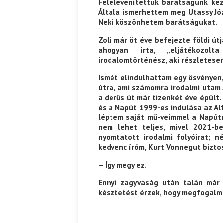
Felelevenítettük barátságunk kez
Általa ismerhettem meg Utassy Józ
Neki köszönhetem barátságukat.
Zoli már öt éve befejezte földi útj
ahogyan írta, „eljátékozol
irodalomtörténész, aki részletese
Ismét elindulhattam egy ösvényen,
útra, ami számomra irodalmi utam 
a derűs út már tizenkét éve épült
és a Napút 1999-es indulása az Alf
léptem saját mű-veimmel a Napút
nem lehet teljes, mivel 2021-b
nyomtatott irodalmi folyóirat; 
kedvenc íróm, Kurt Vonnegut bizto
– Így megy ez.
Ennyi zagyvaság után talán már 
késztetést érzek, hogy megfogal