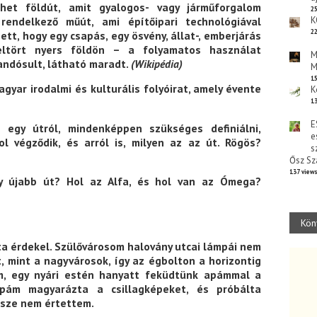
Lehet földút, amit gyalogos- vagy járműforgalom
25
 rendelkező műút, ami építőipari technológiával
K
22
ett, hogy egy csapás, egy ösvény, állat-, emberjárás
eltört nyers földön – a folyamatos használat
M
andósult, látható maradt.
(Wikipédia)
M
15
gyar irodalmi és kulturális folyóirat, amely évente
K
13
E
 egy útról, mindenképpen szükséges definiálni,
e
l végződik, és arról is, milyen az az út. Rögös?
s
Ősz Sz
137 view
y újabb út? Hol az Alfa, és hol van az Ómega?
Kön
a érdekel. Szülővárosom halovány utcai lámpái nem
, mint a nagyvárosok, így az égbolton a horizontig
em, egy nyári estén hanyatt feküdtünk apámmal a
pám magyarázta a csillagképeket, és próbálta
ersze nem értettem.