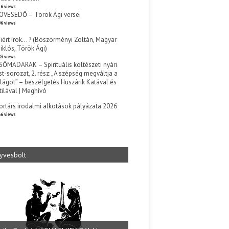
6 views
ÖVESEDŐ – Török Ági versei
6 views
iért írok… ? (Böszörményi Zoltán, Magyar
iklós, Török Ági)
3 views
SŐMADARAK – Spirituális költészeti nyári
st-sorozat, 2. rész: „A szépség megváltja a
ilágot” – beszélgetés Huszárik Katával és
tilával | Meghívó
s
ortárs irodalmi alkotások pályázata 2026
6 views
yvesbolt