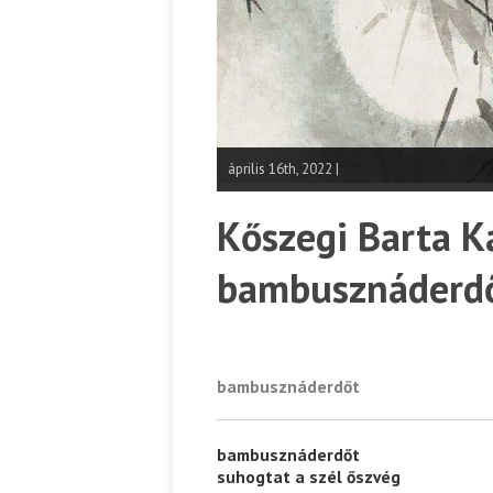
április 16th, 2022 |
Kőszegi Barta K
bambusznáderdő
bambusznáderdőt
bambusznáderdőt
suhogtat a szél őszvég