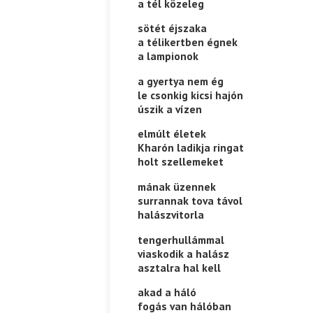
a tél közeleg
sötét éjszaka
a télikertben égnek
a lampionok
a gyertya nem ég
le csonkig kicsi hajón
úszik a vízen
elmúlt életek
Kharón ladikja ringat
holt szellemeket
mának üzennek
surrannak tova távol
halászvitorla
tengerhullámmal
viaskodik a halász
asztalra hal kell
akad a háló
fogás van hálóban