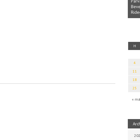
Parvathy Baul: A NAGY LELKEK DALAI.
Bevezetés a bául ösvénybe (Fordította:
Rideg Zsófia)
otikai kalauz
H
4
11
18
25
« má
Arc
202