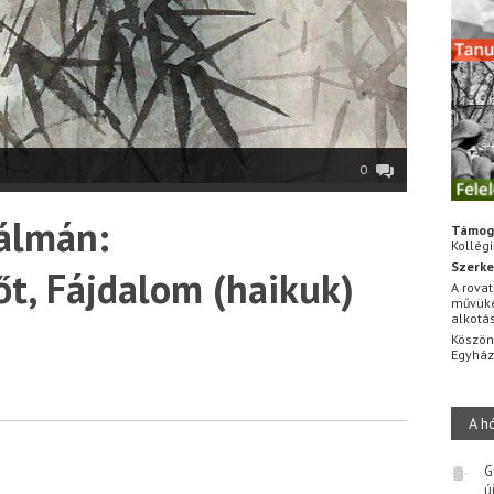
0
álmán:
Támog
Kollég
Szerke
t, Fájdalom (haikuk)
A rovat
művüke
alkotá
Köszön
Egyhá
A h
G
ú