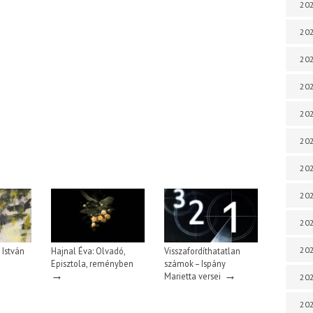
202
202
202
202
202
202
202
202
202
20
 István
Hajnal Éva: Olvadó,
Visszafordíthatatlan
Episztola, reményben
számok – Ispány
→
→
Marietta versei
20
202