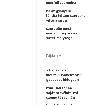
megfulladt ember
Ispány Marietta: Szavak a fényből
Káplán Géza: Er
nő az gyönyörű
lányka hűtlen szerelme
vitte a sírba
szeretője most
már a hideg óceán
sötét mélysége
Fájdalom
a hajléktalan
kivert kutyaként ázik
gubbaszt hidegben
nyári melegben
saját árnyékát lesi
szeme tűzben ég