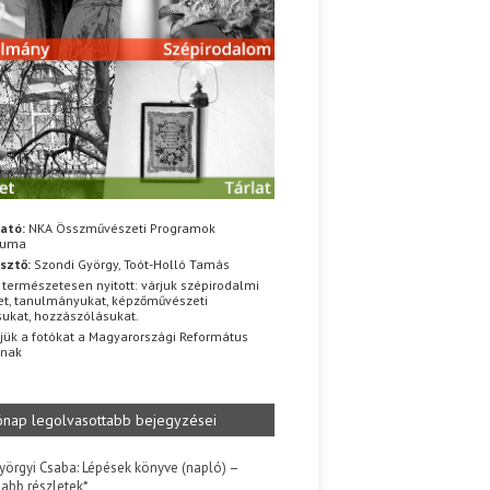
ató:
NKA Összművészeti Programok
iuma
sztő:
Szondi György, Toót-Holló Tamás
 természetesen nyitott: várjuk szépirodalmi
t, tanulmányukat, képzőművészeti
sukat, hozzászólásukat.
jük a fotókat a Magyarországi Református
znak
ónap legolvasottabb bejegyzései
yörgyi Csaba: Lépések könyve (napló) –
jabb részletek*