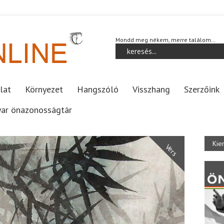
Mondd meg nékem, merre találom…
lat
Környezet
Hangszóló
Visszhang
Szerzőink
ar önazonosságtár
Kie
Vers