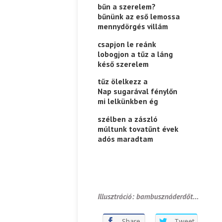
bűn a szerelem?
bűnünk az eső lemossa
mennydörgés villám
csapjon le reánk
lobogjon a tűz a láng
késő szerelem
tűz ölelkezz a
Nap sugarával fénylőn
mi lelkünkben ég
szélben a zászló
múltunk tovatűnt évek
adós maradtam
Illusztráció: bambusznáderdőt…
Share
Tweet