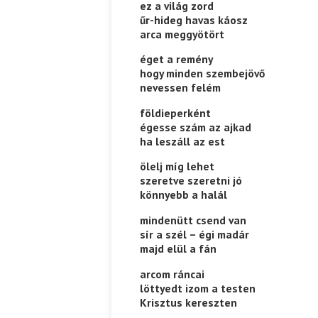
ez a világ zord
űr-hideg havas káosz
arca meggyötört
éget a remény
hogy minden szembejövő
nevessen felém
földieperként
égesse szám az ajkad
ha leszáll az est
ölelj míg lehet
szeretve szeretni jó
könnyebb a halál
mindenütt csend van
sír a szél – égi madár
majd elül a fán
arcom ráncai
löttyedt izom a testen
Krisztus kereszten