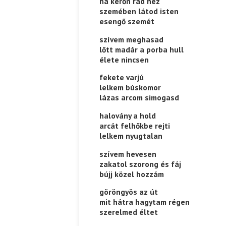
ha kérőn rád néz
szemében látod isten
esengő szemét
szívem meghasad
lőtt madár a porba hull
élete nincsen
fekete varjú
lelkem búskomor
lázas arcom simogasd
halovány a hold
arcát felhőkbe rejti
lelkem nyugtalan
szívem hevesen
zakatol szorong és fáj
bújj közel hozzám
göröngyös az út
mit hátra hagytam régen
szerelmed éltet