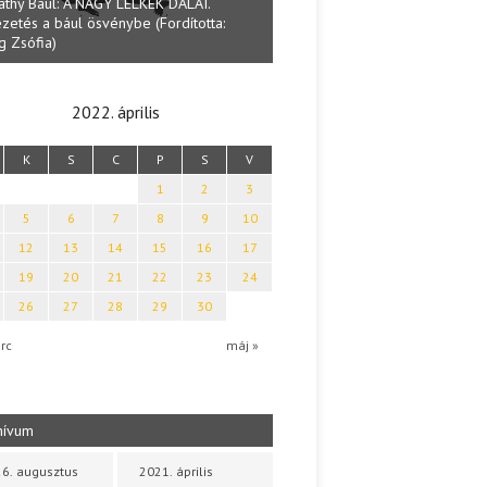
Lakatos Fleisz Katal
Halmai Tamás: Megválaszolt érintés. Leveles
Sárszegen
Ibolya költői világa
2022. április
K
S
C
P
S
V
1
2
3
5
6
7
8
9
10
12
13
14
15
16
17
19
20
21
22
23
24
26
27
28
29
30
rc
máj »
hívum
6. augusztus
2021. április