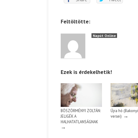
Feltöltötte:
Napút Online
Ezek is érdekelhetik!
BÖSZÖRMÉNYI ZOLTÁN:
Újra hó (Bakonyi
→
JELIGÉK A
versei)
HALHATATLANSÁGNAK
→