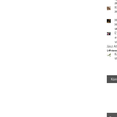
25
K
20
M
M
18
E
e
v
Jász At
149 view
K
13
Kön