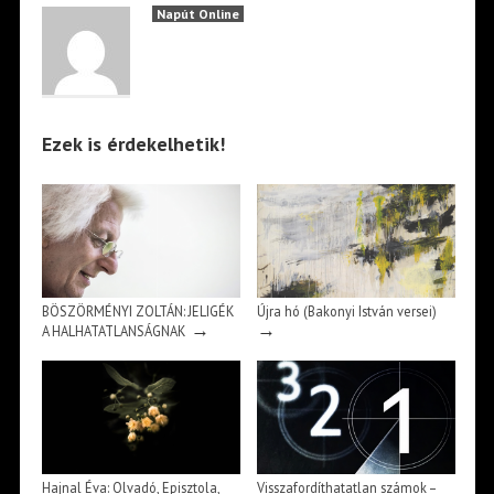
Napút Online
Ezek is érdekelhetik!
BÖSZÖRMÉNYI ZOLTÁN: JELIGÉK
Újra hó (Bakonyi István versei)
→
→
A HALHATATLANSÁGNAK
Hajnal Éva: Olvadó, Episztola,
Visszafordíthatatlan számok –