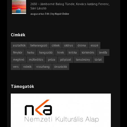
2650 – Jámborné Balog Tünde, Kovács katáng Ferenc,
Sári László
augusztus 5th | by
Napút Online
Címkék
asztalfiók
beharangozó
cikkek
cédrus
dráma
esszé
fénykör
haiku
hangszóló
hírek
kritika
körkérdés
levélfa
meghívó
műfordítás
próza
pályázat
tanulmány
tárlat
vers
videók
visszhang
önszócikk
Támogatók