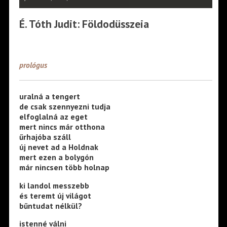
É. Tóth Judit: Földodüsszeia
prológus
uralná a tengert
de csak szennyezni tudja
elfoglalná az eget
mert nincs már otthona
űrhajóba száll
új nevet ad a Holdnak
mert ezen a bolygón
már nincsen több holnap
ki landol messzebb
és teremt új világot
bűntudat nélkül?
istenné válni