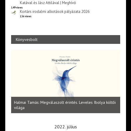
Katával és Jász Attilával | Meghívó
149 views
Kortárs irodalmi alkotások pályázata 2026
136 views
Könyvesbolt
l
Halmai Tamás: Megválaszolt érintés. Leveles Ibolya költői
Laka
világa
2022. július