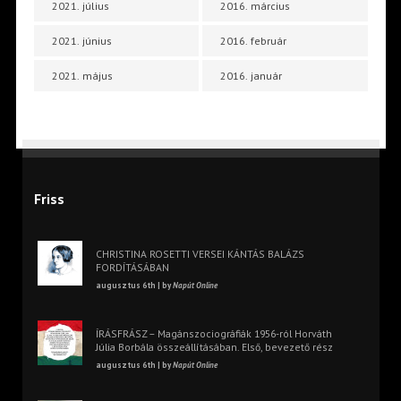
2021. július
2016. március
2021. június
2016. február
2021. május
2016. január
Friss
CHRISTINA ROSETTI VERSEI KÁNTÁS BALÁZS
FORDÍTÁSÁBAN
augusztus 6th | by
Napút Online
ÍRÁSFRÁSZ – Magánszociográfiák 1956-ról Horváth
Júlia Borbála összeállításában. Első, bevezető rész
augusztus 6th | by
Napút Online