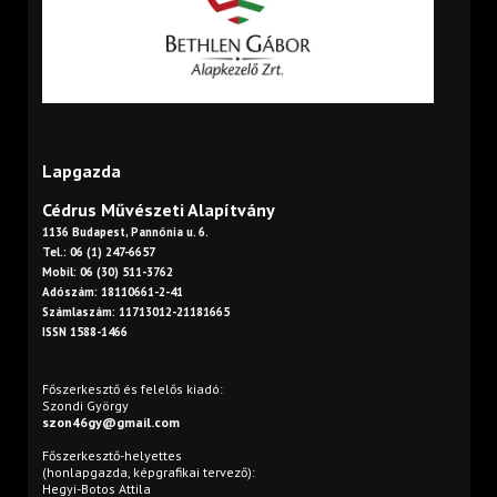
Lapgazda
Cédrus Művészeti Alapítvány
1136 Budapest, Pannónia u. 6.
Tel.: 06 (1) 247-6657
Mobil: 06 (30) 511-3762
Adószám: 18110661-2-41
Számlaszám: 11713012-21181665
ISSN 1588-1466
Főszerkesztő és felelős kiadó:
Szondi György
szon46gy@gmail.com
Főszerkesztő-helyettes
(honlapgazda, képgrafikai tervező):
Hegyi-Botos Attila