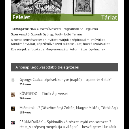
Támogató:
NKA Összművészeti Programok Kollégiuma
Szerkesztő:
Szondi György, Toót-Holló Tamás
A rovat természetesen nyitott: várjuk szépirodalmi művüket,
tanulmányukat, képzőművészeti alkotásukat, hozzászólásukat.
Köszönjük a fotókat a Magyarországi Református Egyháznak
A hónap legolvasottabb bejegyzései
Györgyi Csaba: Lépések könyve (napló) – újabb részletek*
256 views
KÖVESEDŐ – Török Ági versei
206 views
Miért írok… ? (Böszörményi Zoltán, Magyar Miklós, Török Ági)
183 views
ESŐMADARAK – Spirituális költészeti nyári est-sorozat, 2.
rész: „A szépség megváltja a világot” – beszélgetés Huszárik