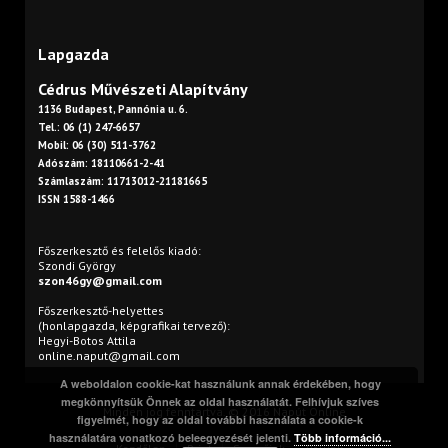
Lapgazda
Cédrus Művészeti Alapítvány
1136 Budapest, Pannónia u. 6.
Tel.: 06 (1) 247-6657
Mobil: 06 (30) 511-3762
Adószám: 18110661-2-41
Számlaszám: 11713012-21181665
ISSN 1588-1466
Főszerkesztő és felelős kiadó:
Szondi György
szon46gy@gmail.com
Főszerkesztő-helyettes
(honlapgazda, képgrafikai tervező):
Hegyi-Botos Attila
online.naput@gmail.com
A weboldalon cookie-kat használunk annak érdekében, hogy
megkönnyítsük Önnek az oldal használatát. Felhívjuk szíves
Minden jog fenntartva. © 2016 Napút Online
figyelmét, hogy az oldal további használata a cookie-k
használatára vonatkozó beleegyezését jelenti.
Több információ...