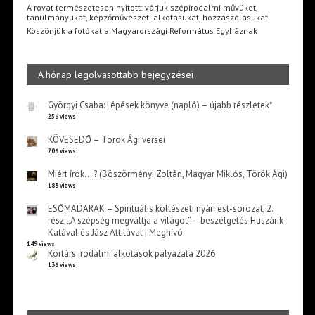
A rovat természetesen nyitott: várjuk szépirodalmi művüket,
tanulmányukat, képzőművészeti alkotásukat, hozzászólásukat.
Köszönjük a fotókat a Magyarországi Református Egyháznak
A hónap legolvasottabb bejegyzései
Györgyi Csaba: Lépések könyve (napló) – újabb részletek*
256 views
KÖVESEDŐ – Török Ági versei
206 views
Miért írok… ? (Böszörményi Zoltán, Magyar Miklós, Török Ági)
183 views
ESŐMADARAK – Spirituális költészeti nyári est-sorozat, 2.
rész: „A szépség megváltja a világot” – beszélgetés Huszárik
Katával és Jász Attilával | Meghívó
149 views
Kortárs irodalmi alkotások pályázata 2026
136 views