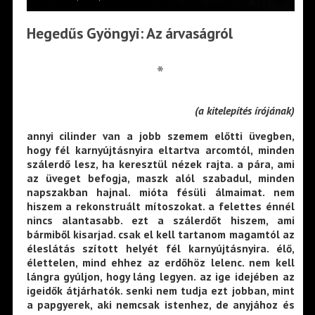
Hegedűs Gyöngyi: Az árvaságról
*
(a kitelepítés írójának)
annyi cilinder van a jobb szemem előtti üvegben,
hogy fél karnyújtásnyira eltartva arcomtól, minden
szálerdő lesz, ha keresztül nézek rajta. a pára, ami
az üveget befogja, maszk alól szabadul, minden
napszakban hajnal. mióta fésüli álmaimat. nem
hiszem a rekonstruált mítoszokat. a felettes énnél
nincs alantasabb. ezt a szálerdőt hiszem, ami
bármiből kisarjad. csak el kell tartanom magamtól az
éleslátás szított helyét fél karnyújtásnyira. élő,
élettelen, mind ehhez az erdőhöz lelenc. nem kell
lángra gyúljon, hogy láng legyen. az ige idejében az
igeidők átjárhatók. senki nem tudja ezt jobban, mint
a papgyerek, aki nemcsak istenhez, de anyjához és