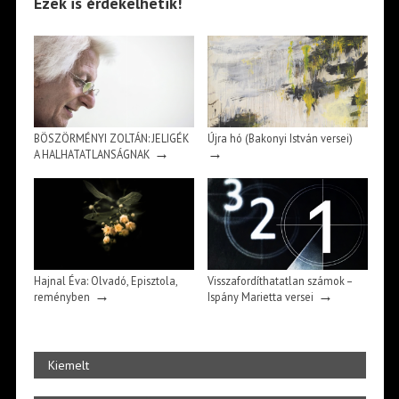
Ezek is érdekelhetik!
BÖSZÖRMÉNYI ZOLTÁN: JELIGÉK
Újra hó (Bakonyi István versei)
→
→
A HALHATATLANSÁGNAK
Hajnal Éva: Olvadó, Episztola,
Visszafordíthatatlan számok –
→
→
reményben
Ispány Marietta versei
Kiemelt