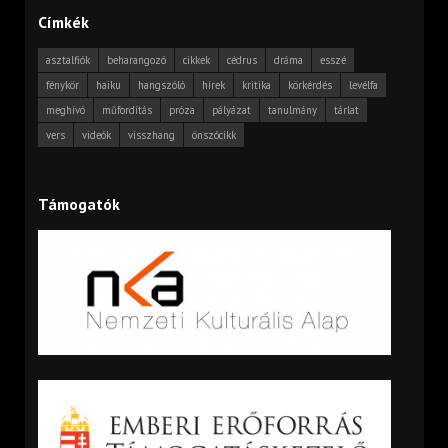
Címkék
asztalfiók
beharangozó
cikkek
cédrus
dráma
esszé
fénykör
haiku
hangszóló
hírek
kritika
körkérdés
levélfa
meghívó
műfordítás
próza
pályázat
tanulmány
tárlat
vers
videók
visszhang
önszócikk
Támogatók