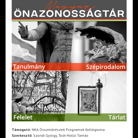
Támogató:
NKA Összművészeti Programok Kollégiuma
Szerkesztő:
Szondi György, Toót-Holló Tamás