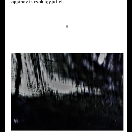
apjához is csak így jut el.
*