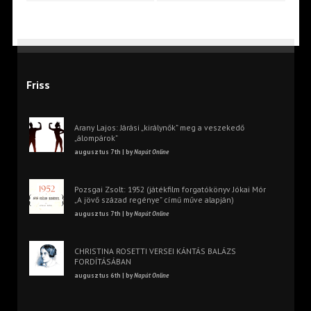
Friss
Arany Lajos: Járási „királynők” meg a veszekedő
„álompárok”
augusztus 7th | by
Napút Online
Pozsgai Zsolt: 1952 (játékfilm forgatókönyv Jókai Mór
„A jövő század regénye” című műve alapján)
augusztus 7th | by
Napút Online
CHRISTINA ROSETTI VERSEI KÁNTÁS BALÁZS
FORDÍTÁSÁBAN
augusztus 6th | by
Napút Online