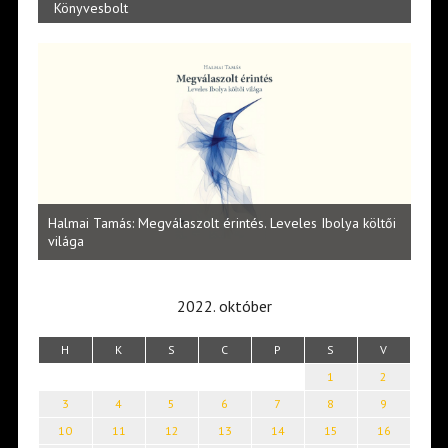
Könyvesbolt
l
Halmai Tamás: Megválaszolt érintés. Leveles Ibolya költői
Laka
világa
2022. október
H
K
S
C
P
S
V
1
2
3
4
5
6
7
8
9
10
11
12
13
14
15
16