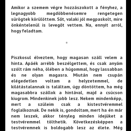
Amikor a szemem végre hozzászokott a fényhez, a
legnagyobb megdöbbenésemre rengetegen
sürögtek körülöttem. Sőt, valaki jól megpaskolt, mire
önkéntelenül is levegőt vettem. Na, ennyit arról,
hogy feladtam.
*
Piszkosul élveztem, hogy magasan száll velem a
hinta. Apáék arrébb beszélgettem, és csak anyám
szólt rám néha, ölében a húgommal, hogy lassabban
és ne olyan magasra. Miután nem csupán
elégedetlen voltam a helyzetemmel, de
kilátástalannak is találtam, úgy döntöttem, ha még
magasabbra szállok a hintával, majd a csúcson
kiugrom. Mindenkinek jobb lesz. Nekem mindenképp,
mert a szüleim csak a kistestvéremmel
foglalkoznak. De nekik is, gondoltam, mert ha én már
nem leszek, akkor tényleg minden idejüket a
testvéremmel tölthetik. Következésképpen a
testvéremnek is boldogabb lesz az élete. Még