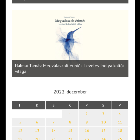
l
Halmai Tamás: Megválaszolt érintés. Leveles Ibolya költői
Laka
világa
2022. december
H
K
S
C
P
S
V
1
2
3
4
5
6
7
8
9
10
11
12
13
14
15
16
17
18
19
20
21
22
23
24
25