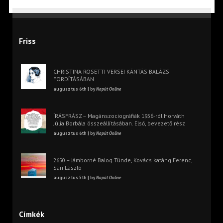
Friss
CHRISTINA ROSETTI VERSEI KÁNTÁS BALÁZS
FORDÍTÁSÁBAN
augusztus 6th | by
Napút Online
ÍRÁSFRÁSZ – Magánszociográfiák 1956-ról Horváth
Júlia Borbála összeállításában. Első, bevezető rész
augusztus 6th | by
Napút Online
2650 – Jámborné Balog Tünde, Kovács katáng Ferenc,
Sári László
augusztus 5th | by
Napút Online
Címkék