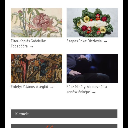
→
Elter-Kopiás Gabriella:
Szepes Erika: Diszlexia
→
Fogadóóra
→
Erdélyi Z. János: A segítő
Rácz Mihály: A botcsinálta
→
zenész énképe
Kiemelt