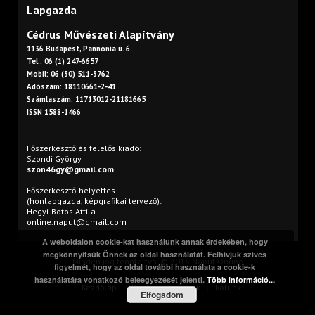
Lapgazda
Cédrus Művészeti Alapítvány
1136 Budapest, Pannónia u. 6.
Tel.: 06 (1) 247-6657
Mobil: 06 (30) 511-3762
Adószám: 18110661-2-41
Számlaszám: 11713012-21181665
ISSN 1588-1466
Főszerkesztő és felelős kiadó:
Szondi György
szon46gy@gmail.com
Főszerkesztő-helyettes
(honlapgazda, képgrafikai tervező):
Hegyi-Botos Attila
online.naput@gmail.com
A weboldalon cookie-kat használunk annak érdekében, hogy
megkönnyítsük Önnek az oldal használatát. Felhívjuk szíves
Minden jog fenntartva. © 2016 Napút Online
figyelmét, hogy az oldal további használata a cookie-k
használatára vonatkozó beleegyezését jelenti.
Több információ...
Kezdőlap
Print
Szerzőink
Rólunk
Elfogadom