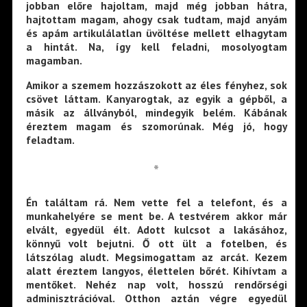
jobban előre hajoltam, majd még jobban hátra,
hajtottam magam, ahogy csak tudtam, majd anyám
és apám artikulálatlan üvöltése mellett elhagytam
a hintát. Na, így kell feladni, mosolyogtam
magamban.
Amikor a szemem hozzászokott az éles fényhez, sok
csövet láttam. Kanyarogtak, az egyik a gépből, a
másik az állványból, mindegyik belém. Kábának
éreztem magam és szomorúnak. Még jó, hogy
feladtam.
*
Én találtam rá. Nem vette fel a telefont, és a
munkahelyére se ment be. A testvérem akkor már
elvált, egyedül élt. Adott kulcsot a lakásához,
könnyű volt bejutni. Ő ott ült a fotelben, és
látszólag aludt. Megsimogattam az arcát. Kezem
alatt éreztem langyos, élettelen bőrét. Kihívtam a
mentőket. Nehéz nap volt, hosszú rendőrségi
adminisztrációval. Otthon aztán végre egyedül