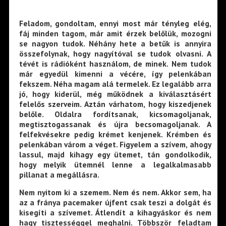
*
Feladom, gondoltam, ennyi most már tényleg elég,
fáj minden tagom, már amit érzek belőlük, mozogni
se nagyon tudok. Néhány hete a betűk is annyira
összefolynak, hogy nagyítóval se tudok olvasni. A
tévét is rádióként használom, de minek. Nem tudok
már egyedül kimenni a vécére, így pelenkában
fekszem. Néha magam alá termelek. Ez legalább arra
jó, hogy kiderül, még működnek a kiválasztásért
felelős szerveim. Aztán várhatom, hogy kiszedjenek
belőle. Oldalra fordítsanak, kicsomagoljanak,
megtisztogassanak és újra becsomagoljanak. A
felfekvésekre pedig krémet kenjenek. Krémben és
pelenkában várom a véget. Figyelem a szívem, ahogy
lassul, majd kihagy egy ütemet, tán gondolkodik,
hogy melyik ütemnél lenne a legalkalmasabb
pillanat a megállásra.
Nem nyitom ki a szemem. Nem és nem. Akkor sem, ha
az a fránya pacemaker újfent csak teszi a dolgát és
kisegíti a szívemet. Átlendít a kihagyáskor és nem
hagy tisztességgel meghalni. Többször feladtam