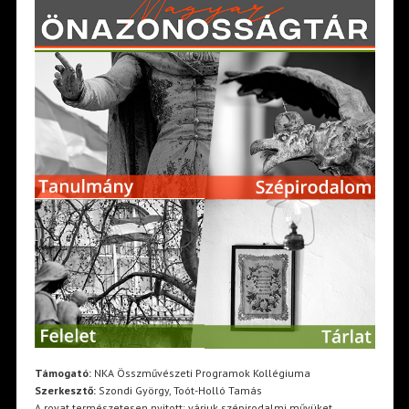
Támogató:
NKA Összművészeti Programok Kollégiuma
Szerkesztő:
Szondi György, Toót-Holló Tamás
A rovat természetesen nyitott: várjuk szépirodalmi művüket,