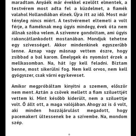
maradtam. Anyáék már évekkel ezelőtt elmentek, a
testvérem most adta fel a küzdelmet, a fiamék
valahol Hollandiában élnek. Újra itt az idő. Most már
tényleg nincs miért. A testvéremet eltemeti a volt
férje, a fiaméknak meg úgyis mindegy, évek óta nem
állnak szóba velem. A szívemre gondoltam, ami úgyis
rakoncátlankodott mostanában. Mondjuk tehetne
egy szívességet. Akkor mindenkinek egyszerűbb
lenne. Aznap vagy másnap vettem észre, hogy
zsibbad a bal karom. Émelygek és nyomást érzek a
mellkasomban. Na, hát így kell feladni. Bíztam
benne, most sikerülni fog. Nem kell orvos, nem kell
gyógyszer, csak várni egy keveset.
Amikor megpróbáltam kinyitni a szemem, először
nem ment. Aztán a csövek mellett a fiam sziluettjét
vettem ki. Mint később kiderült, nem a sziluettje
volt. Ő állt ott, a maga valójában. Ahogy az is ő volt,
aki minden hozzájárulást megadott, hogy
pacemakert ültessenek be a szívembe. Na, mondom
szép.