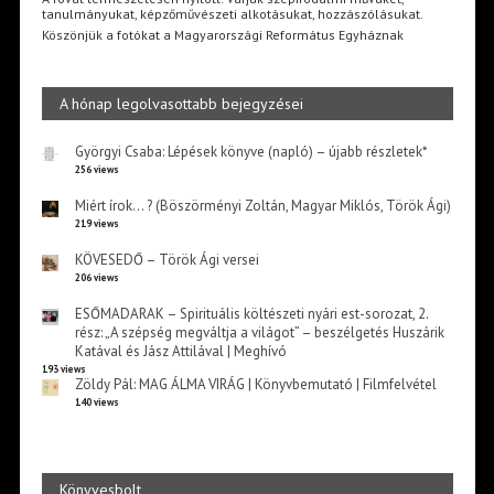
tanulmányukat, képzőművészeti alkotásukat, hozzászólásukat.
Köszönjük a fotókat a Magyarországi Református Egyháznak
A hónap legolvasottabb bejegyzései
Györgyi Csaba: Lépések könyve (napló) – újabb részletek*
256 views
Miért írok… ? (Böszörményi Zoltán, Magyar Miklós, Török Ági)
219 views
KÖVESEDŐ – Török Ági versei
206 views
ESŐMADARAK – Spirituális költészeti nyári est-sorozat, 2.
rész: „A szépség megváltja a világot” – beszélgetés Huszárik
Katával és Jász Attilával | Meghívó
193 views
Zöldy Pál: MAG ÁLMA VIRÁG | Könyvbemutató | Filmfelvétel
140 views
Könyvesbolt