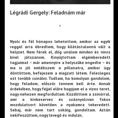
Légrádi Gergely: Feladnám már
*
Nyolc és fél hónapos lehetettem, amikor az egyik
reggel arra ébredtem, hogy kilátástalanná vált a
helyzet. Nem férek el, dög unalom minden és nincs
kivel játszanom. Kinyújtottam elgémberedett
tagjaimat – már amennyire a helyszűke engedte – és
ma is jól emlékszem a pillanatra, amikor úgy
döntöttem, befejezem a magzati létem. Felesleges
ezt tovább csinálni. Tudtam, ha komolyan gondolom,
hogy feladom, először tennem kell érte. Annak
érdekében, hogy fejjel előre hagyjam el a vizes teret,
nagy nehezen megfordultam. Küzdöttem a zsinórral,
ami a kínkeserves és száznyolcvan fokos
mozdulatsort követően a nyakamra tekeredett.
Sebaj, már nem tart sokáig, gondoltam. Aztán
nekifeszültem, nagy levegő és indulás.