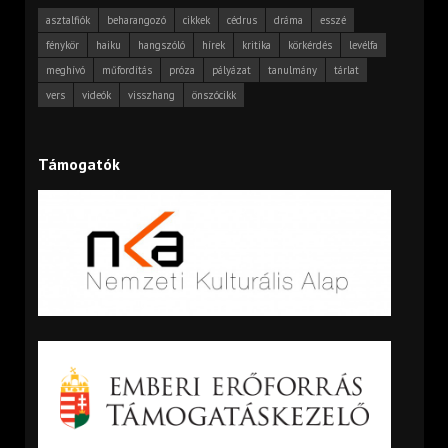
asztalfiók
beharangozó
cikkek
cédrus
dráma
esszé
fénykör
haiku
hangszóló
hírek
kritika
körkérdés
levélfa
meghívó
műfordítás
próza
pályázat
tanulmány
tárlat
vers
videók
visszhang
önszócikk
Támogatók