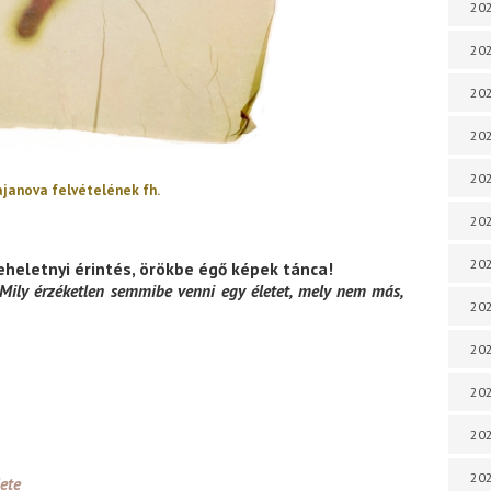
202
202
202
202
202
rajanova
felvételének fh.
202
202
leheletnyi érintés, örökbe égő képek tánca!
Mily érzéketlen semmibe venni egy életet, mely nem más,
202
202
20
20
202
lete