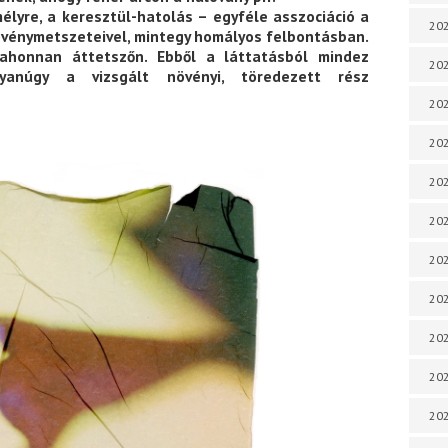
élyre, a keresztül-hatolás – egyféle asszociáció a
202
vénymetszeteivel, mintegy homályos felbontásban.
lahonnan áttetszőn. Ebből a láttatásból mindez
202
yanúgy a vizsgált növényi, töredezett rész
202
202
202
202
202
202
20
20
202