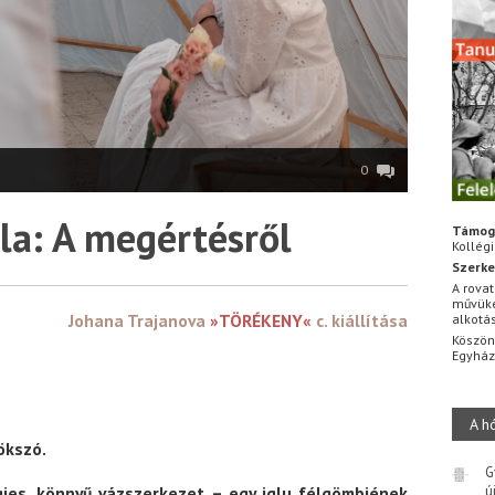
0
la: A megértésről
Támog
Kollég
Szerke
A rovat
művüke
Johana Trajanova
»TÖRÉKENY«
c. kiállítása
alkotá
Köszön
Egyhá
A h
ökszó.
G
gies, könnyű vázszerkezet – egy iglu félgömbjének
ú