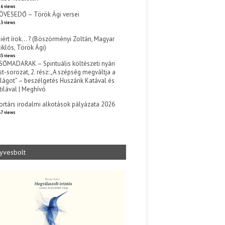
6 views
ÖVESEDŐ – Török Ági versei
3 views
iért írok… ? (Böszörményi Zoltán, Magyar
iklós, Török Ági)
3 views
SŐMADARAK – Spirituális költészeti nyári
st-sorozat, 2. rész: „A szépség megváltja a
ilágot” – beszélgetés Huszárik Katával és
tilával | Meghívó
s
ortárs irodalmi alkotások pályázata 2026
7 views
yvesbolt