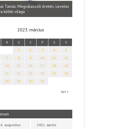
Lakatos Fleisz Katalin: Vasárna
ai Tamás: Megválaszolt érintés. Leveles
Sárszegen
a költői világa
2023. március
K
S
C
P
S
V
1
2
3
4
5
7
8
9
10
11
12
14
15
16
17
18
19
21
22
23
24
25
26
28
29
30
31
b
ápr »
hívum
6. augusztus
2021. április