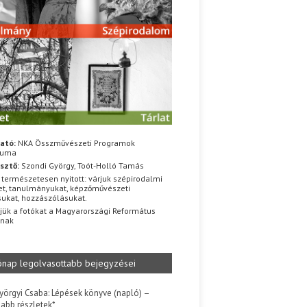
ató:
NKA Összművészeti Programok
iuma
sztő:
Szondi György, Toót-Holló Tamás
 természetesen nyitott: várjuk szépirodalmi
t, tanulmányukat, képzőművészeti
sukat, hozzászólásukat.
jük a fotókat a Magyarországi Református
znak
ónap legolvasottabb bejegyzései
yörgyi Csaba: Lépések könyve (napló) –
jabb részletek*