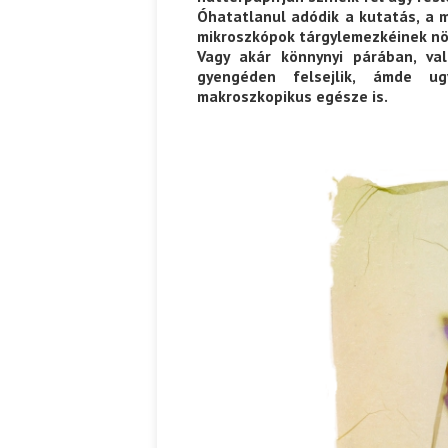
Óhatatlanul adódik a kutatás, a m
mikroszkópok tárgylemezkéinek nö
Vagy akár könnynyi párában, va
gyengéden felsejlik, ámde ug
makroszkopikus egésze is.