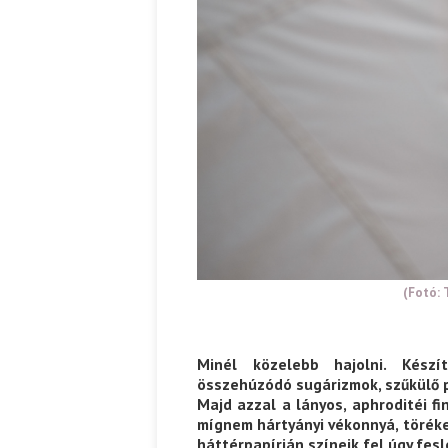
(Fotó: 
Minél közelebb hajolni. Készí
összehúzódó sugárizmok, szűkülő p
Majd azzal a lányos, aphroditéi f
mígnem hártyányi vékonnyá, töréke
háttérpapírján színeik fel úgy fesl