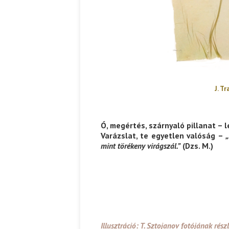
J. T
Ó, megértés, szárnyaló pillanat – 
Varázslat, te egyetlen valóság –
„
mint törékeny virágszál.”
(Dzs. M.)
Illusztráció: T. Sztojanov fotójának rész