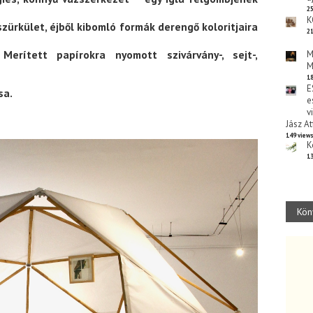
25
K
szürkület, éjből kibomló formák derengő koloritjaira
21
Merített papírokra nyomott szivárvány-, sejt-,
M
M
18
E
sa.
e
v
Jász At
149 view
K
13
Kön