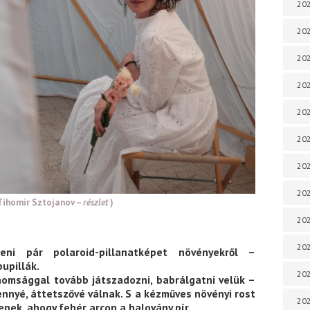
202
202
202
202
202
202
202
202
Tihomir Sztojanov –
részlet
)
20
20
teni pár polaroid-pillanatképet növényekről –
upillák.
202
inomsággal tovább játszadozni, babrálgatni velük –
nnyé, áttetszővé válnak. S a kézműves növényi rost
202
enek, ahogy fehér arcon a halovány pír.