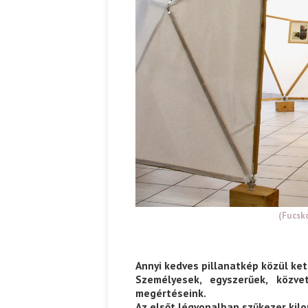
Ispány Marietta: Szavak a fényből
Káplán Géza: Erotikai kala
(Fucsk
Annyi kedves pillanatkép közül ket
Személyesek, egyszerűek, közv
megértéseink.
Az elsőt légvonalban szűkezer kilo