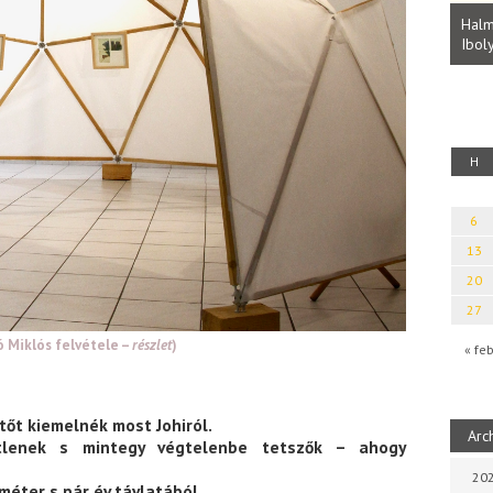
Parvathy Baul: A NAGY LELKEK DALAI.
Bevezetés a bául ösvénybe (Fordította:
Halm
Rideg Zsófia)
Iboly
uz
H
6
13
20
27
ó Miklós felvétele –
részlet
)
« fe
tőt kiemelnék most Johiról.
Arc
etlenek s mintegy végtelenbe tetszők – ahogy
202
méter s pár év távlatából.