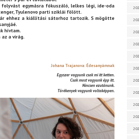
folyvást egymásra fókuszáló, lelkes légi, ide-oda
202
enger, Tyulenovo parti sziklái fölött.
ár ehhez a kiállítási sátorhoz tartozik. S mögötte
202
sanyjáé.
k hívtam.
202
 az a virág.
202
202
Johana Trajanova: Édesanyámnak
202
Egyszer vagyunk csak mi itt ketten.
Csak most vagyunk épp itt.
202
Nincsen ezutánunk.
Törékenyek vagyunk voltaképpen.
20
20
202
202