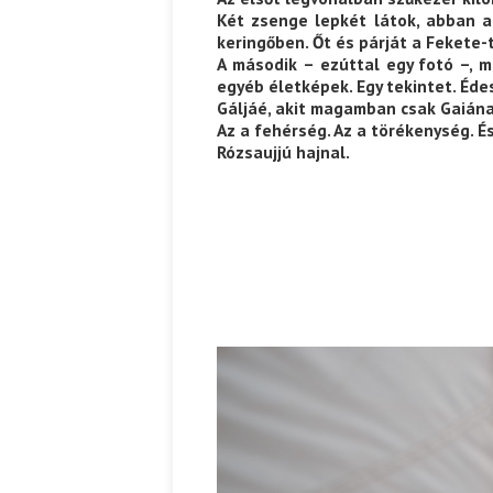
Két zsenge lepkét látok, abban a 
keringőben. Őt és párját a Fekete-t
A második – ezúttal egy fotó –, m
egyéb életképek. Egy tekintet. Éde
Gáljáé, akit magamban csak Gaiána
Az a fehérség. Az a törékenység. És
Rózsaujjú hajnal.