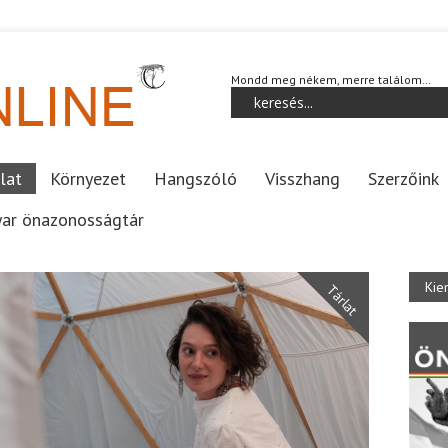
Mondd meg nékem, merre találom…
lat
Környezet
Hangszóló
Visszhang
Szerzőink
ar önazonosságtár
Kie
Tárlat