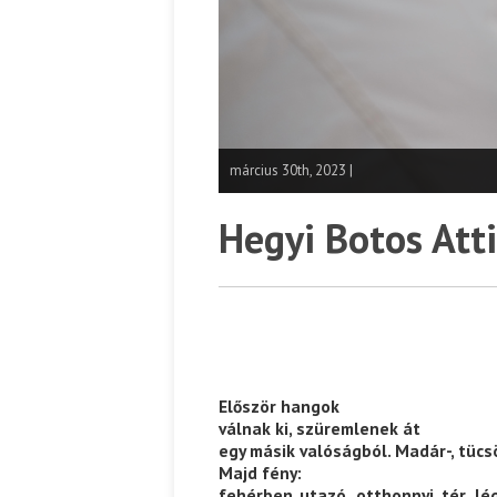
március 30th, 2023 |
Hegyi Botos Atti
Először hangok
válnak ki, szüremlenek át
egy másik valóságból. Madár-, tücs
Majd fény:
fehérben utazó, otthonnyi tér, lé