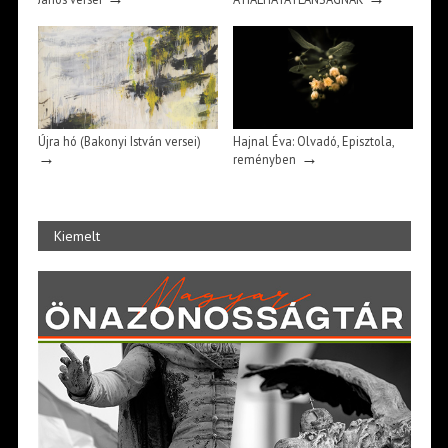
Újra hó (Bakonyi István versei)
Hajnal Éva: Olvadó, Episztola,
→
→
reményben
Kiemelt