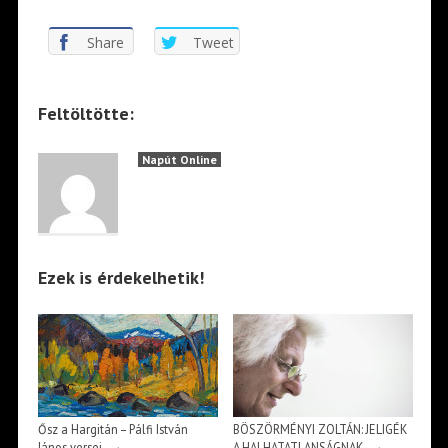
Share
Tweet
Feltöltötte:
Napút Online
Ezek is érdekelhetik!
Ősz a Hargitán – Pálfi István
BÖSZÖRMÉNYI ZOLTÁN: JELIGÉK
→
→
János versei
A HALHATATLANSÁGNAK