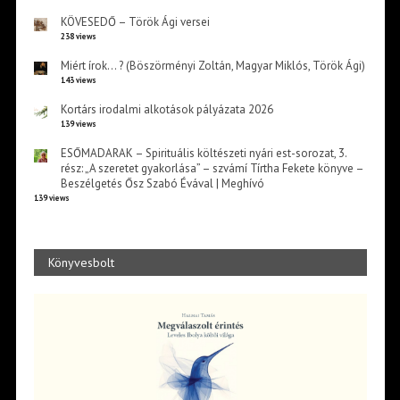
KÖVESEDŐ – Török Ági versei
238 views
Miért írok… ? (Böszörményi Zoltán, Magyar Miklós, Török Ági)
143 views
Kortárs irodalmi alkotások pályázata 2026
139 views
ESŐMADARAK – Spirituális költészeti nyári est-sorozat, 3.
rész: „A szeretet gyakorlása” – szvámí Tírtha Fekete könyve –
Beszélgetés Ősz Szabó Évával | Meghívó
139 views
Könyvesbolt