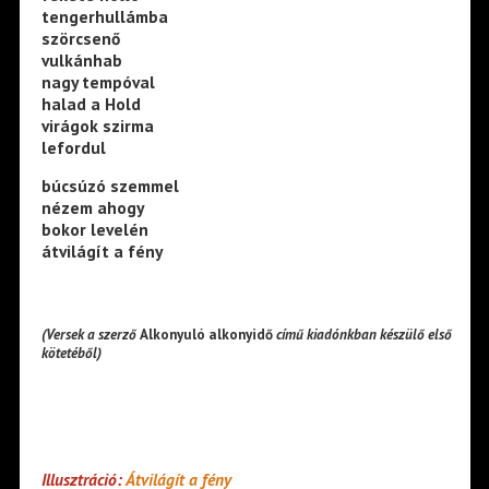
tengerhullámba
szörcsenő
vulkánhab
nagy tempóval
halad a Hold
virágok szirma
lefordul
búcsúzó szemmel
nézem ahogy
bokor levelén
átvilágít a fény
(Versek a szerző
Alkonyuló alkonyidő
című kiadónkban készülő első
kötetéből)
Illusztráció:
Átvilágít a fény