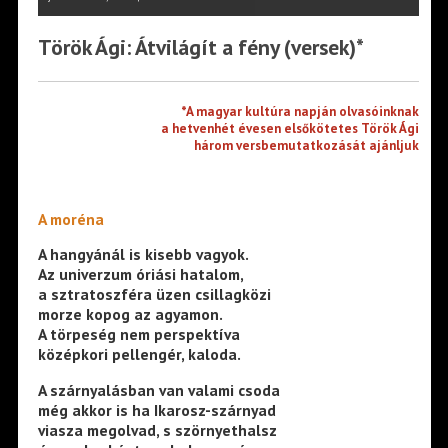
Török Ági: Átvilágít a fény (versek)*
*A magyar kultúra napján olvasóinknak
a hetvenhét évesen elsőkötetes Török Ági
három versbemutatkozását ajánljuk
A moréna
A hangyánál is kisebb vagyok.
Az univerzum óriási hatalom,
a sztratoszféra üzen csillagközi
morze kopog az agyamon.
A törpeség nem perspektíva
középkori pellengér, kaloda.
A szárnyalásban van valami csoda
még akkor is ha Ikarosz-szárnyad
viasza megolvad, s szörnyethalsz