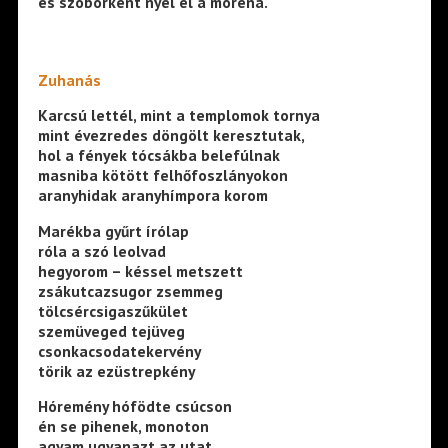
és szoborként nyel el a moréna.
Zuhanás
Karcsú lettél, mint a templomok tornya
mint évezredes döngölt keresztutak,
hol a fények tócsákba belefúlnak
masniba kötött felhőfoszlányokon
aranyhidak aranyhímpora korom
Marékba gyűrt írólap
róla a szó leolvad
hegyorom – késsel metszett
zsákutcazsugor zsemmeg
tölcsércsigaszűkület
szemüveged tejüveg
csonkacsodatekervény
törik az ezüstrepkény
Hóremény hófödte csúcson
én se pihenek, monoton
agyam ugyanazt az utat