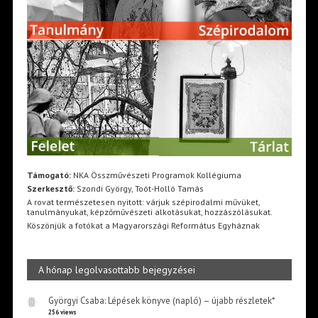
Támogató:
NKA Összművészeti Programok Kollégiuma
Szerkesztő:
Szondi György, Toót-Holló Tamás
A rovat természetesen nyitott: várjuk szépirodalmi művüket,
tanulmányukat, képzőművészeti alkotásukat, hozzászólásukat.
Köszönjük a fotókat a Magyarországi Református Egyháznak
A hónap legolvasottabb bejegyzései
Györgyi Csaba: Lépések könyve (napló) – újabb részletek*
256 views