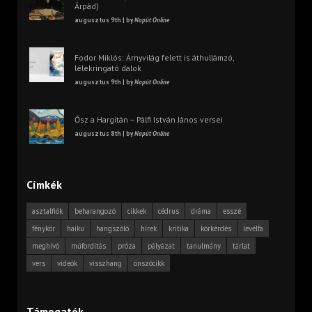
Árpád)
augusztus 9th | by
Napút Online
Fodor Miklós: Árnyvilág felett is áthullámzó,
lélekringató dalok
augusztus 9th | by
Napút Online
Ősz a Hargitán – Pálfi István János versei
augusztus 8th | by
Napút Online
Címkék
asztalfiók
beharangozó
cikkek
cédrus
dráma
esszé
fénykör
haiku
hangszóló
hírek
kritika
körkérdés
levélfa
meghívó
műfordítás
próza
pályázat
tanulmány
tárlat
vers
videók
visszhang
önszócikk
Támogatók