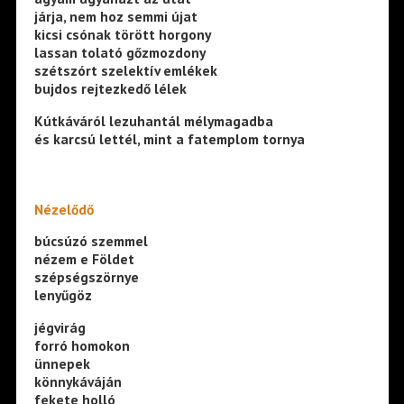
járja, nem hoz semmi újat
kicsi csónak törött horgony
lassan tolató gőzmozdony
szétszórt szelektív emlékek
bujdos rejtezkedő lélek
Kútkáváról lezuhantál mélymagadba
és karcsú lettél, mint a fatemplom tornya
Nézelődő
búcsúzó szemmel
nézem e Földet
szépségszörnye
lenyűgöz
jégvirág
forró homokon
ünnepek
könnykáváján
fekete holló