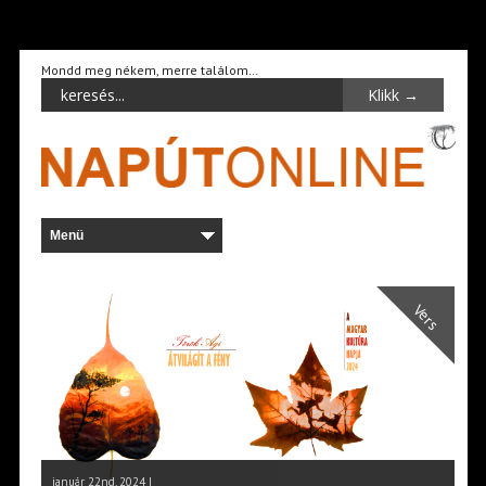
Mondd meg nékem, merre találom…
Vers
január 22nd, 2024 |