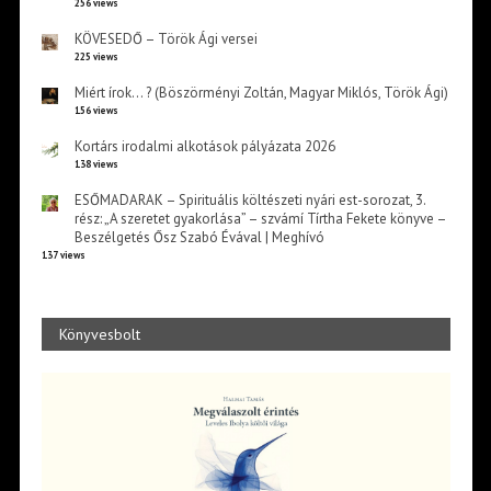
256 views
KÖVESEDŐ – Török Ági versei
225 views
Miért írok… ? (Böszörményi Zoltán, Magyar Miklós, Török Ági)
156 views
Kortárs irodalmi alkotások pályázata 2026
138 views
ESŐMADARAK – Spirituális költészeti nyári est-sorozat, 3.
rész: „A szeretet gyakorlása” – szvámí Tírtha Fekete könyve –
Beszélgetés Ősz Szabó Évával | Meghívó
137 views
Könyvesbolt