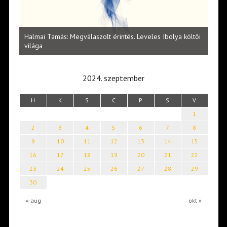
l
Halmai Tamás: Megválaszolt érintés. Leveles Ibolya költői
Laka
világa
2024. szeptember
H
K
S
C
P
S
V
1
2
3
4
5
6
7
8
9
10
11
12
13
14
15
16
17
18
19
20
21
22
23
24
25
26
27
28
29
30
« aug
okt »