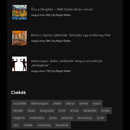
Ősz a Hargitán – Pálfi István János versei
augusztus 8th | by
Napút Online
Berecz Ágnes Gabriella: Tartozás egy kiválóság felé
augusztus 8th | by
Napút Online
Arany Lajos: Járási „királynők” meg a veszekedő
„álompárok”
augusztus 7th | by
Napút Online
Címkék
asztalfiók
beharangozó
cikkek
cédrus
dráma
esszé
fénykör
haiku
hangszóló
hírek
kritika
körkérdés
levélfa
meghívó
műfordítás
próza
pályázat
tanulmány
tárlat
vers
videók
visszhang
önszócikk