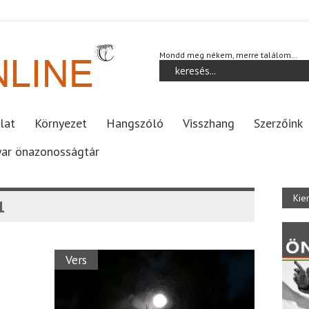
Mondd meg nékem, merre találom…
lat
Környezet
Hangszóló
Visszhang
Szerzőink
ar önazonosságtár
Kie
1
Vers