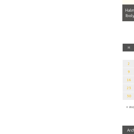
Parvathy Baul: A NAGY LELKEK DALAI.
Bevezetés a bául ösvénybe (Fordította:
Halm
Rideg Zsófia)
Iboly
uz
H
2
9
16
23
30
« au
Arc