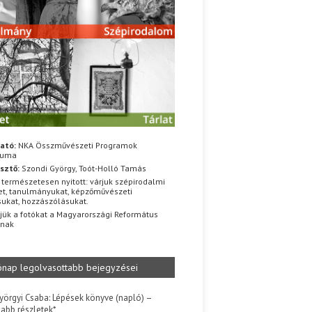
ató:
NKA Összművészeti Programok
iuma
sztő:
Szondi György, Toót-Holló Tamás
 természetesen nyitott: várjuk szépirodalmi
t, tanulmányukat, képzőművészeti
sukat, hozzászólásukat.
jük a fotókat a Magyarországi Református
znak
ónap legolvasottabb bejegyzései
yörgyi Csaba: Lépések könyve (napló) –
jabb részletek*