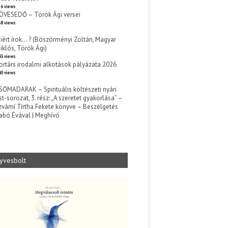
6 views
ÖVESEDŐ – Török Ági versei
8 views
iért írok… ? (Böszörményi Zoltán, Magyar
iklós, Török Ági)
3 views
ortárs irodalmi alkotások pályázata 2026
0 views
SŐMADARAK – Spirituális költészeti nyári
st-sorozat, 3. rész: „A szeretet gyakorlása” –
zvámí Tírtha Fekete könyve – Beszélgetés
abó Évával | Meghívó
s
yvesbolt