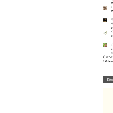
25
K
23
M
M
14
K
14
E
e
s
Ősz Sz
139 view
Kön