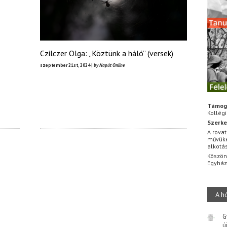
Czilczer Olga: „Köztünk a háló” (versek)
szeptember 21st, 2024 |
by Napút Online
Támog
Kollég
Szerke
A rovat
művüke
alkotá
Köszön
Egyhá
A h
G
ú