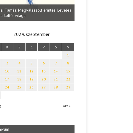
Lakatos Fleisz Katalin: Vasárna
ai Tamás: Megválaszolt érintés. Leveles
Sárszegen
a költői világa
2024. szeptember
K
S
C
P
S
V
1
3
4
5
6
7
8
10
11
12
13
14
15
17
18
19
20
21
22
24
25
26
27
28
29
g
okt »
hívum