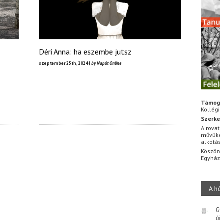
Déri Anna: ha eszembe jutsz
szeptember 25th, 2024 |
by Napút Online
Támog
Kollég
Szerke
A rovat
művüke
alkotá
Köszön
Egyhá
A h
G
ú