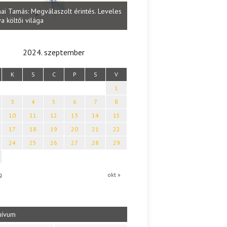
Lakatos Fleisz Katalin: Vasárna
ai Tamás: Megválaszolt érintés. Leveles
Sárszegen
a költői világa
2024. szeptember
K
S
C
P
S
V
1
3
4
5
6
7
8
10
11
12
13
14
15
17
18
19
20
21
22
24
25
26
27
28
29
g
okt »
hívum