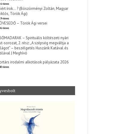
6 views
iért írok… ? (Böszörményi Zoltán, Magyar
iklós, Török Ági)
9 views
ÖVESEDŐ – Török Ági versei
6 views
SŐMADARAK – Spirituális költészeti nyári
st-sorozat, 2. rész: „A szépség megváltja a
ilágot” – beszélgetés Huszárik Katával és
tilával | Meghívó
s
ortárs irodalmi alkotások pályázata 2026
0 views
yvesbolt