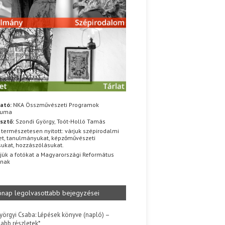
ató:
NKA Összművészeti Programok
iuma
sztő:
Szondi György, Toót-Holló Tamás
 természetesen nyitott: várjuk szépirodalmi
t, tanulmányukat, képzőművészeti
sukat, hozzászólásukat.
jük a fotókat a Magyarországi Református
znak
ónap legolvasottabb bejegyzései
yörgyi Csaba: Lépések könyve (napló) –
jabb részletek*