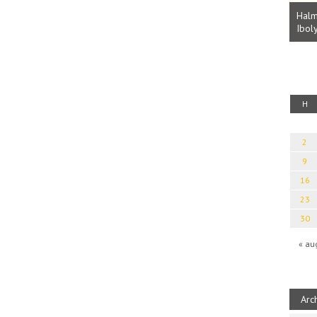
Parvathy Baul: A NAGY LELKEK DALAI.
Bevezetés a bául ösvénybe (Fordította:
Halm
Rideg Zsófia)
Iboly
uz
H
2
9
16
23
30
« au
Arc