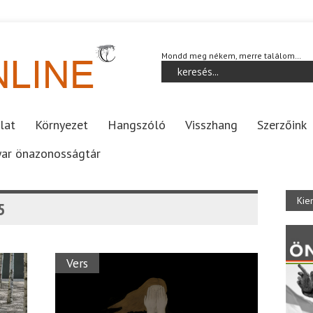
Mondd meg nékem, merre találom…
lat
Környezet
Hangszóló
Visszhang
Szerzőink
ar önazonosságtár
Kie
5
Vers