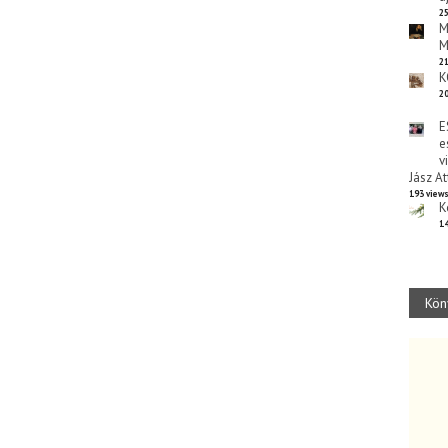
25
M
M
21
K
20
E
e
v
Jász At
193 view
K
14
Kön