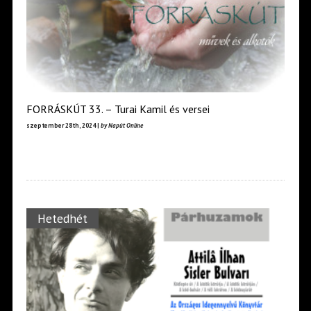
FORRÁSKÚT 33. – Turai Kamil és versei
szeptember 28th, 2024 |
by Napút Online
Hetedhét