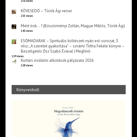
256 views
KÖVESEDŐ – Török Ági versei
235 views
Miért írok… ? (Böszörményi Zoltán, Magyar Miklós, Török Ági)
143 views
ESŐMADARAK – Spirituális költészeti nyári est-sorozat, 3.
rész: „A szeretet gyakorlása” – szvámí Tírtha Fekete könyve –
Beszélgetés Ősz Szabó Évával | Meghívó
139 views
Kortárs irodalmi alkotások pályázata 2026
138 views
Könyvesbolt