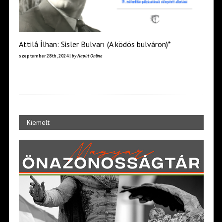
Attilâ İlhan: Sisler Bulvarı (A ködös bulváron)*
szeptember 28th, 2024 |
by Napút Online
Kiemelt