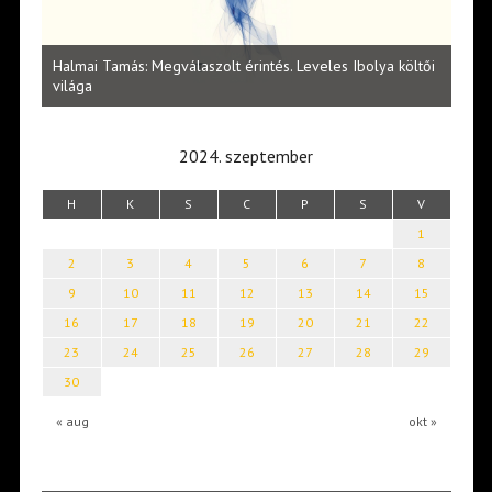
l
Halmai Tamás: Megválaszolt érintés. Leveles Ibolya költői
Laka
világa
2024. szeptember
H
K
S
C
P
S
V
1
2
3
4
5
6
7
8
9
10
11
12
13
14
15
16
17
18
19
20
21
22
23
24
25
26
27
28
29
30
« aug
okt »