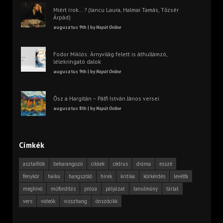
Miért írok… ? (Iancu Laura, Halmai Tamás, Tőzsér
Árpád)
augusztus 9th | by
Napút Online
Fodor Miklós: Árnyvilág felett is áthullámzó,
lélekringató dalok
augusztus 9th | by
Napút Online
Ősz a Hargitán – Pálfi István János versei
augusztus 8th | by
Napút Online
Címkék
asztalfiók
beharangozó
cikkek
cédrus
dráma
esszé
fénykör
haiku
hangszóló
hírek
kritika
körkérdés
levélfa
meghívó
műfordítás
próza
pályázat
tanulmány
tárlat
vers
videók
visszhang
önszócikk