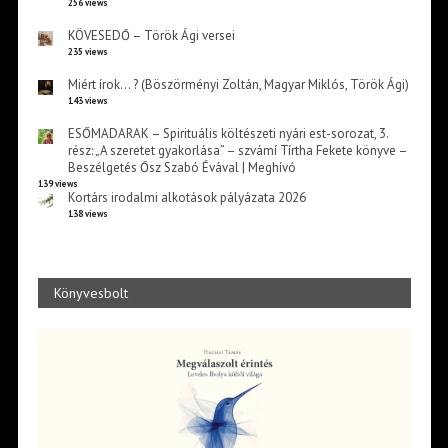
256 views
KÖVESEDŐ – Török Ági versei
235 views
Miért írok… ? (Böszörményi Zoltán, Magyar Miklós, Török Ági)
143 views
ESŐMADARAK – Spirituális költészeti nyári est-sorozat, 3.
rész: „A szeretet gyakorlása” – szvámí Tírtha Fekete könyve –
Beszélgetés Ősz Szabó Évával | Meghívó
139 views
Kortárs irodalmi alkotások pályázata 2026
138 views
Könyvesbolt