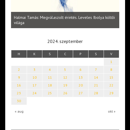
l
Halmai Tamás: Megválaszolt érintés. Leveles Ibolya költői
Laka
világa
2024. szeptember
H
K
S
C
P
S
V
1
2
3
4
5
6
7
8
9
10
11
12
13
14
15
16
17
18
19
20
21
22
23
24
25
26
27
28
29
30
« aug
okt »