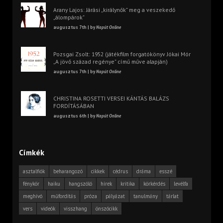
Arany Lajos: Járási „királynők” meg a veszekedő
„álompárok”
augusztus 7th | by
Napút Online
Pozsgai Zsolt: 1952 (játékfilm forgatókönyv Jókai Mór
„A jövő század regénye” című műve alapján)
augusztus 7th | by
Napút Online
CHRISTINA ROSETTI VERSEI KÁNTÁS BALÁZS
FORDÍTÁSÁBAN
augusztus 6th | by
Napút Online
Címkék
asztalfiók
beharangozó
cikkek
cédrus
dráma
esszé
fénykör
haiku
hangszóló
hírek
kritika
körkérdés
levélfa
meghívó
műfordítás
próza
pályázat
tanulmány
tárlat
vers
videók
visszhang
önszócikk