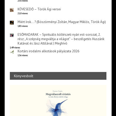
256 views
KÖVESEDŐ – Török Ági versei
210 views
Miért írok… ? (Böszörményi Zoltán, Magyar Miklós, Török Ági)
183 views
ESŐMADARAK – Spirituális költészeti nyári est-sorozat, 2.
rész: „A szépség megváltja a világot” – beszélgetés Huszárik
Katával és Jász Attilával | Meghívó
149 views
Kortárs irodalmi alkotások pályázata 2026
136 views
Könyvesbolt