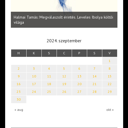
l
Halmai Tamás: Megválaszolt érintés. Leveles Ibolya költői
Laka
világa
2024. szeptember
H
K
S
C
P
S
V
1
2
3
4
5
6
7
8
9
10
11
12
13
14
15
16
17
18
19
20
21
22
23
24
25
26
27
28
29
30
« aug
okt »