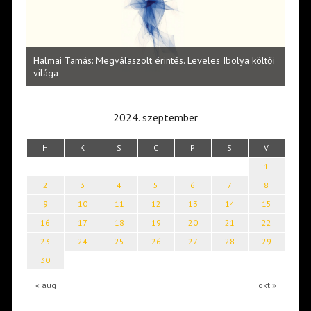
l
Halmai Tamás: Megválaszolt érintés. Leveles Ibolya költői
Laka
világa
2024. szeptember
H
K
S
C
P
S
V
1
2
3
4
5
6
7
8
9
10
11
12
13
14
15
16
17
18
19
20
21
22
23
24
25
26
27
28
29
30
« aug
okt »