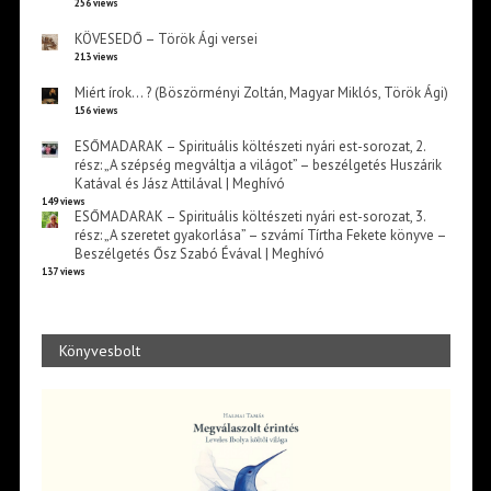
256 views
KÖVESEDŐ – Török Ági versei
213 views
Miért írok… ? (Böszörményi Zoltán, Magyar Miklós, Török Ági)
156 views
ESŐMADARAK – Spirituális költészeti nyári est-sorozat, 2.
rész: „A szépség megváltja a világot” – beszélgetés Huszárik
Katával és Jász Attilával | Meghívó
149 views
ESŐMADARAK – Spirituális költészeti nyári est-sorozat, 3.
rész: „A szeretet gyakorlása” – szvámí Tírtha Fekete könyve –
Beszélgetés Ősz Szabó Évával | Meghívó
137 views
Könyvesbolt