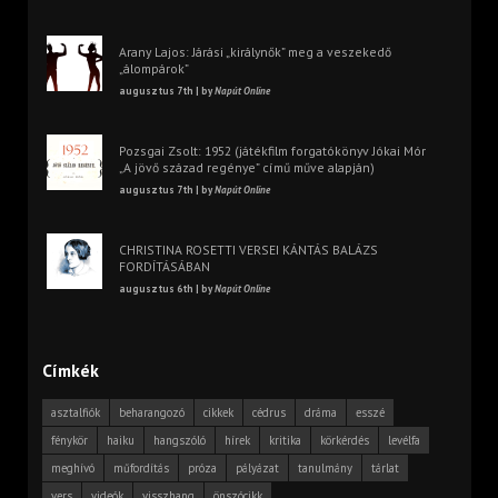
Arany Lajos: Járási „királynők” meg a veszekedő
„álompárok”
augusztus 7th | by
Napút Online
Pozsgai Zsolt: 1952 (játékfilm forgatókönyv Jókai Mór
„A jövő század regénye” című műve alapján)
augusztus 7th | by
Napút Online
CHRISTINA ROSETTI VERSEI KÁNTÁS BALÁZS
FORDÍTÁSÁBAN
augusztus 6th | by
Napút Online
Címkék
asztalfiók
beharangozó
cikkek
cédrus
dráma
esszé
fénykör
haiku
hangszóló
hírek
kritika
körkérdés
levélfa
meghívó
műfordítás
próza
pályázat
tanulmány
tárlat
vers
videók
visszhang
önszócikk