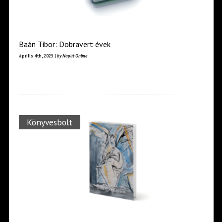
Baán Tibor: Dobravert évek
április 4th, 2025 |
by Napút Online
Könyvesbolt