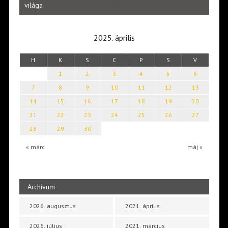
Laka
világa
2025. április
H
K
S
C
P
S
V
1
2
3
4
5
6
7
8
9
10
11
12
13
14
15
16
17
18
19
20
21
22
23
24
25
26
27
28
29
30
« márc
máj »
Archívum
2026. augusztus
2021. április
2026. július
2021. március