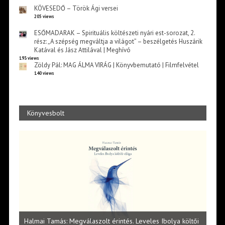
KÖVESEDŐ – Török Ági versei
205 views
ESŐMADARAK – Spirituális költészeti nyári est-sorozat, 2.
rész: „A szépség megváltja a világot” – beszélgetés Huszárik
Katával és Jász Attilával | Meghívó
193 views
Zöldy Pál: MAG ÁLMA VIRÁG | Könyvbemutató | Filmfelvétel
140 views
Könyvesbolt
l
Halmai Tamás: Megválaszolt érintés. Leveles Ibolya költői