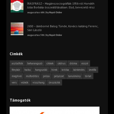
ÍRÁSFRÁSZ – Magánszociográfiák 1956-ról Horváth
Júlia Borbála összeállításában. Első, bevezető rész
augusztus 6th | by
Napút Online
2650 – Jámborné Balog Tünde, Kovács katáng Ferenc,
Sári László
augusztus 5th | by
Napút Online
Címkék
asztalfiók
beharangozó
cikkek
cédrus
dráma
esszé
fénykör
haiku
hangszóló
hírek
kritika
körkérdés
levélfa
meghívó
műfordítás
próza
pályázat
tanulmány
tárlat
vers
videók
visszhang
önszócikk
Támogatók