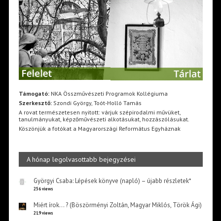
Támogató:
NKA Összművészeti Programok Kollégiuma
Szerkesztő:
Szondi György, Toót-Holló Tamás
A rovat természetesen nyitott: várjuk szépirodalmi művüket,
tanulmányukat, képzőművészeti alkotásukat, hozzászólásukat.
Köszönjük a fotókat a Magyarországi Református Egyháznak
A hónap legolvasottabb bejegyzései
Györgyi Csaba: Lépések könyve (napló) – újabb részletek*
256 views
Miért írok… ? (Böszörményi Zoltán, Magyar Miklós, Török Ági)
219 views