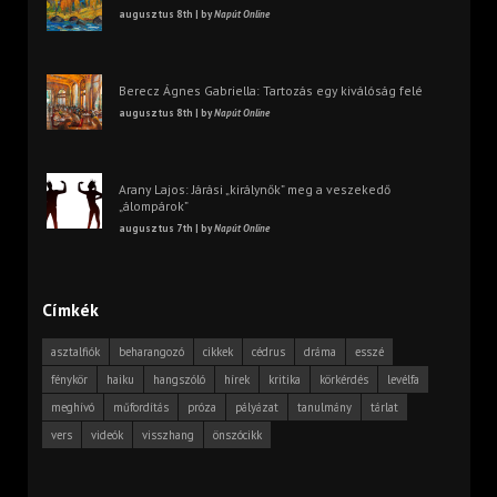
augusztus 8th | by
Napút Online
Berecz Ágnes Gabriella: Tartozás egy kiválóság felé
augusztus 8th | by
Napút Online
Arany Lajos: Járási „királynők” meg a veszekedő
„álompárok”
augusztus 7th | by
Napút Online
Címkék
asztalfiók
beharangozó
cikkek
cédrus
dráma
esszé
fénykör
haiku
hangszóló
hírek
kritika
körkérdés
levélfa
meghívó
műfordítás
próza
pályázat
tanulmány
tárlat
vers
videók
visszhang
önszócikk