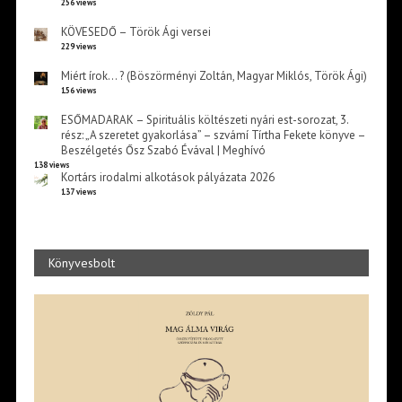
256 views
KÖVESEDŐ – Török Ági versei
229 views
Miért írok… ? (Böszörményi Zoltán, Magyar Miklós, Török Ági)
156 views
ESŐMADARAK – Spirituális költészeti nyári est-sorozat, 3.
rész: „A szeretet gyakorlása” – szvámí Tírtha Fekete könyve –
Beszélgetés Ősz Szabó Évával | Meghívó
138 views
Kortárs irodalmi alkotások pályázata 2026
137 views
Könyvesbolt