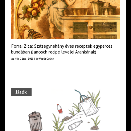
Forrai Zita: Százegynehány éves receptek egyperces
bundában (Janosch recipé levelei Arankának)
április 22nd, 2025 |
by Napút Online
Játék