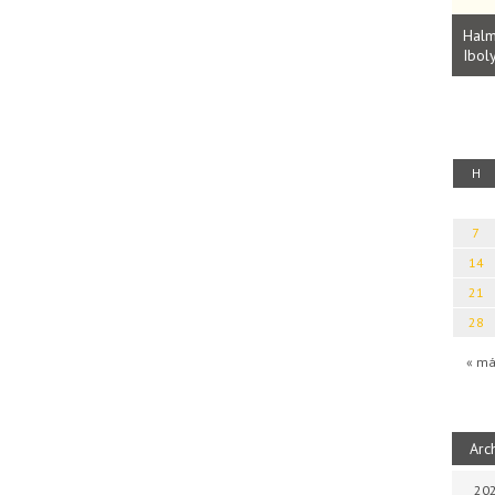
Parvathy Baul: A NAGY LELKEK DALAI.
Bevezetés a bául ösvénybe (Fordította:
Halm
Rideg Zsófia)
Iboly
uz
H
7
14
21
28
« má
Arc
202