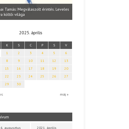
Lakatos Fleisz Katalin: Vasárna
ai Tamás: Megválaszolt érintés. Leveles
Sárszegen
a költői világa
2025. április
K
S
C
P
S
V
1
2
3
4
5
6
8
9
10
11
12
13
15
16
17
18
19
20
22
23
24
25
26
27
29
30
rc
máj »
hívum
6. augusztus
2021. április