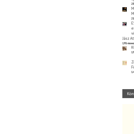
25
M
M
21
E
e
v
Jász At
193 view
K
19
Z
F
14
Kön