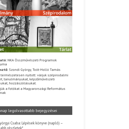
ató:
NKA Összművészeti Programok
iuma
sztő:
Szondi György, Toót-Holló Tamás
 természetesen nyitott: várjuk szépirodalmi
t, tanulmányukat, képzőművészeti
sukat, hozzászólásukat.
jük a fotókat a Magyarországi Református
znak
ónap legolvasottabb bejegyzései
yörgyi Csaba: Lépések könyve (napló) –
jabb részletek*