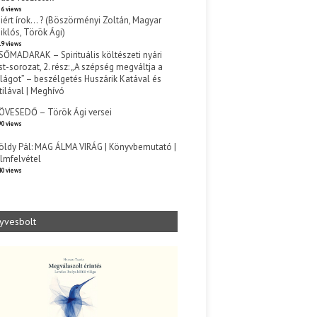
6 views
iért írok… ? (Böszörményi Zoltán, Magyar
iklós, Török Ági)
9 views
SŐMADARAK – Spirituális költészeti nyári
st-sorozat, 2. rész: „A szépség megváltja a
ilágot” – beszélgetés Huszárik Katával és
tilával | Meghívó
s
ÖVESEDŐ – Török Ági versei
0 views
öldy Pál: MAG ÁLMA VIRÁG | Könyvbemutató |
ilmfelvétel
0 views
yvesbolt