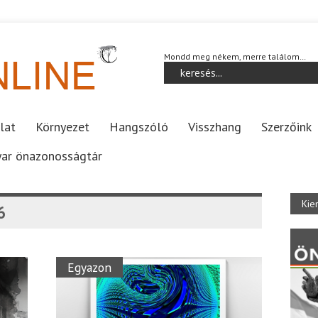
Mondd meg nékem, merre találom…
lat
Környezet
Hangszóló
Visszhang
Szerzőink
ar önazonosságtár
Kie
6
Egyazon