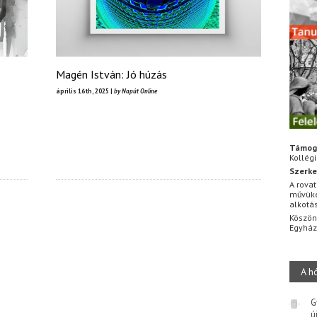
Magén István: Jó húzás
április 16th, 2025 |
by Napút Online
Támog
Kollég
Szerke
A rovat
művüke
alkotá
Köszön
Egyhá
A h
G
ú