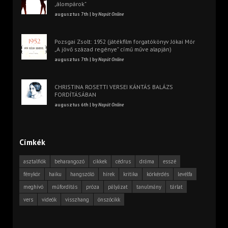
„álompárok”
augusztus 7th | by
Napút Online
Pozsgai Zsolt: 1952 (játékfilm forgatókönyv Jókai Mór
„A jövő század regénye” című műve alapján)
augusztus 7th | by
Napút Online
CHRISTINA ROSETTI VERSEI KÁNTÁS BALÁZS
FORDÍTÁSÁBAN
augusztus 6th | by
Napút Online
Címkék
asztalfiók
beharangozó
cikkek
cédrus
dráma
esszé
fénykör
haiku
hangszóló
hírek
kritika
körkérdés
levélfa
meghívó
műfordítás
próza
pályázat
tanulmány
tárlat
vers
videók
visszhang
önszócikk