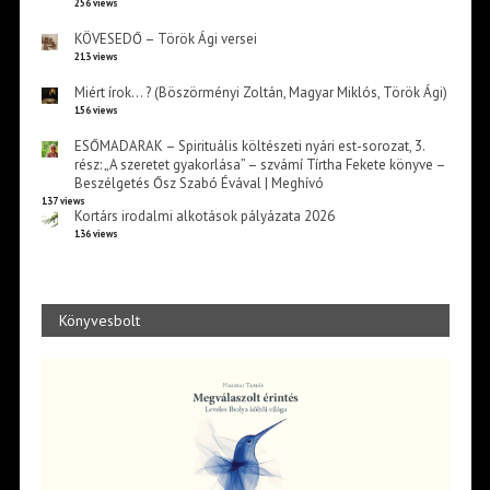
256 views
KÖVESEDŐ – Török Ági versei
213 views
Miért írok… ? (Böszörményi Zoltán, Magyar Miklós, Török Ági)
156 views
ESŐMADARAK – Spirituális költészeti nyári est-sorozat, 3.
rész: „A szeretet gyakorlása” – szvámí Tírtha Fekete könyve –
Beszélgetés Ősz Szabó Évával | Meghívó
137 views
Kortárs irodalmi alkotások pályázata 2026
136 views
Könyvesbolt