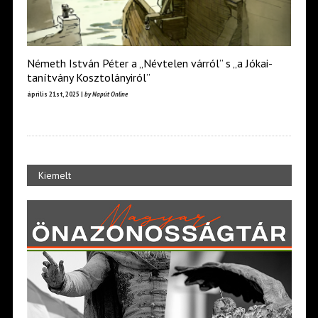
Németh István Péter a „Névtelen várról” s „a Jókai-
tanítvány Kosztolányiról”
április 21st, 2025 |
by Napút Online
Kiemelt