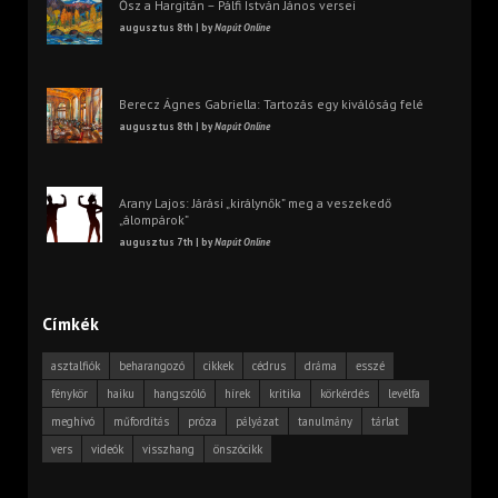
Ősz a Hargitán – Pálfi István János versei
augusztus 8th | by
Napút Online
Berecz Ágnes Gabriella: Tartozás egy kiválóság felé
augusztus 8th | by
Napút Online
Arany Lajos: Járási „királynők” meg a veszekedő
„álompárok”
augusztus 7th | by
Napút Online
Címkék
asztalfiók
beharangozó
cikkek
cédrus
dráma
esszé
fénykör
haiku
hangszóló
hírek
kritika
körkérdés
levélfa
meghívó
műfordítás
próza
pályázat
tanulmány
tárlat
vers
videók
visszhang
önszócikk