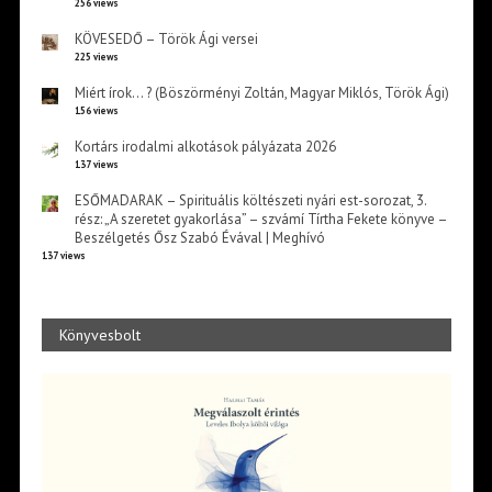
256 views
KÖVESEDŐ – Török Ági versei
225 views
Miért írok… ? (Böszörményi Zoltán, Magyar Miklós, Török Ági)
156 views
Kortárs irodalmi alkotások pályázata 2026
137 views
ESŐMADARAK – Spirituális költészeti nyári est-sorozat, 3.
rész: „A szeretet gyakorlása” – szvámí Tírtha Fekete könyve –
Beszélgetés Ősz Szabó Évával | Meghívó
137 views
Könyvesbolt