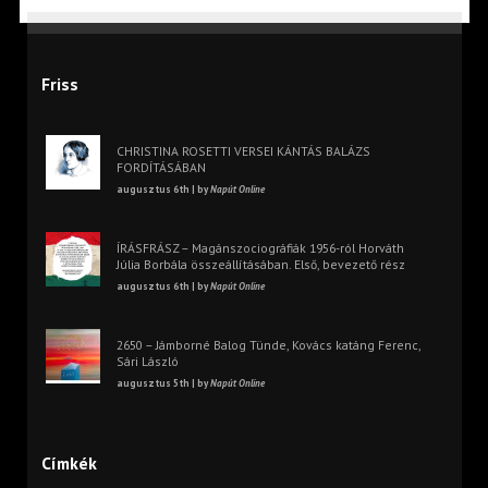
Friss
CHRISTINA ROSETTI VERSEI KÁNTÁS BALÁZS
FORDÍTÁSÁBAN
augusztus 6th | by
Napút Online
ÍRÁSFRÁSZ – Magánszociográfiák 1956-ról Horváth
Júlia Borbála összeállításában. Első, bevezető rész
augusztus 6th | by
Napút Online
2650 – Jámborné Balog Tünde, Kovács katáng Ferenc,
Sári László
augusztus 5th | by
Napút Online
Címkék