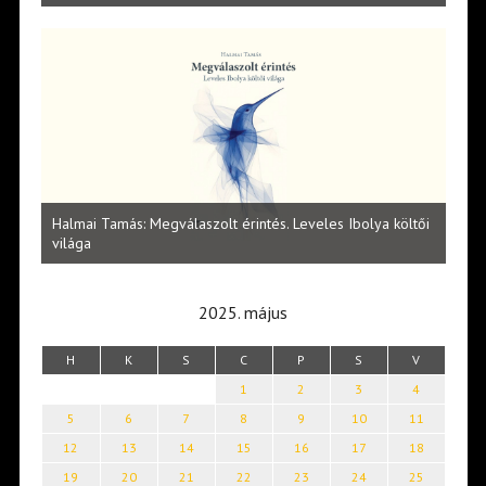
l
Halmai Tamás: Megválaszolt érintés. Leveles Ibolya költői
Laka
világa
2025. május
H
K
S
C
P
S
V
1
2
3
4
5
6
7
8
9
10
11
12
13
14
15
16
17
18
19
20
21
22
23
24
25