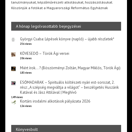
tanulmányukat, képzőművészeti alkotásukat, hozzászólásukat.
Köszönjük a fotókat a Magyarországi Református Egyháznak
A hónap legolvasottabb bejegyzései
Györgyi Csaba: Lépések könyve (napló) – újabb részletek*
256 views
KÖVESEDŐ – Török Ági versei
206 views
Miért írok… ? (Böszörményi Zoltán, Magyar Miklós, Török Ági)
183 views
ESŐMADARAK – Spirituális költészeti nyári est-sorozat, 2.
rész: „A szépség megváltja a világot” – beszélgetés Huszárik
Katával és Jász Attilával | Meghívó
149 views
Kortárs irodalmi alkotások pályázata 2026
136 views
Könyvesbolt