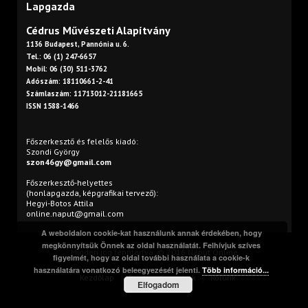
Lapgazda
Cédrus Művészeti Alapítvány
1136 Budapest, Pannónia u. 6.
Tel.: 06 (1) 247-6657
Mobil: 06 (30) 511-3762
Adószám: 18110661-2-41
Számlaszám: 11713012-21181665
ISSN 1588-1466
Főszerkesztő és felelős kiadó:
Szondi György
szon46gy@gmail.com
Főszerkesztő-helyettes
(honlapgazda, képgrafikai tervező):
Hegyi-Botos Attila
online.naput@gmail.com
A weboldalon cookie-kat használunk annak érdekében, hogy
megkönnyítsük Önnek az oldal használatát. Felhívjuk szíves
Minden jog fenntartva. © 2016 Napút Online
figyelmét, hogy az oldal további használata a cookie-k
használatára vonatkozó beleegyezését jelenti.
Több információ...
Kezdőlap
Print
Szerzőink
Rólunk
Elfogadom