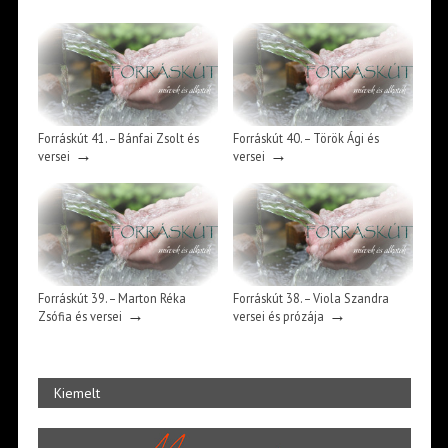
Forráskút 41. – Bánfai Zsolt és
Forráskút 40. – Török Ági és
→
→
versei
versei
Forráskút 39. – Marton Réka
Forráskút 38. – Viola Szandra
→
→
Zsófia és versei
versei és prózája
Kiemelt