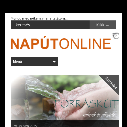
Mondd meg nékem, merre találom…
Forráskút
május 20th, 2025 |