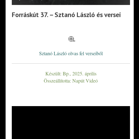
Forráskút 37. – Sztanó László és versei
*
Sztanó László olvas fel verseiből
Készült: Bp., 2025. április
Összeállította: Napút Videó