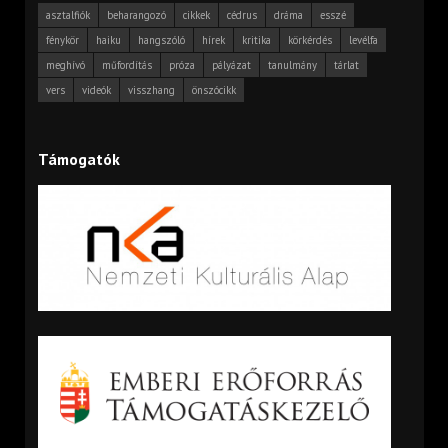
asztalfiók
beharangozó
cikkek
cédrus
dráma
esszé
fénykör
haiku
hangszóló
hírek
kritika
körkérdés
levélfa
meghívó
műfordítás
próza
pályázat
tanulmány
tárlat
vers
videók
visszhang
önszócikk
Támogatók