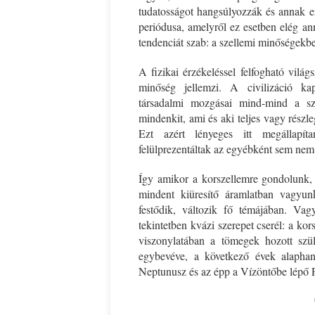
tudatosságot hangsúlyozzák és annak ez
periódusa, amelyről ez esetben elég anny
Ispány Marietta: Szavak a fényből
Káplán Géza: Erotikai kala
tendenciát szab: a szellemi minőségekb
A fizikai érzékeléssel felfogható vilá
minőség jellemzi. A civilizáció kap
társadalmi mozgásai mind-mind a sze
mindenkit, ami és aki teljes vagy részle
Ezt azért lényeges itt megállapít
felülprezentáltak az egyébként sem nem
Így amikor a korszellemre gondolunk, 
mindent kiüresítő áramlatban vagyunk
festődik, változik fő témájában. Vag
tekintetben kvázi szerepet cserél: a ko
viszonylatában a tömegek hozott szül
egybevéve, a következő évek alaph
Neptunusz és az épp a Vízöntőbe lépő P