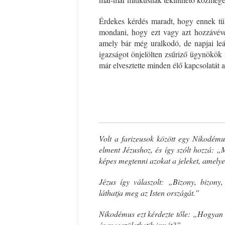
Érdekes kérdés maradt, hogy ennek tükr
mondani, hogy ezt vagy azt hozzávéve
amely bár még uralkodó, de napjai leá
igazságot önjelölten zsűriző ügynökök 
már elvesztette minden élő kapcsolatát 
Volt a farizeusok között egy Nikodému
elment Jézushoz, és így szólt hozzá: „Me
képes megtenni azokat a jeleket, amelyek
Jézus így válaszolt: „Bizony, bizon
láthatja meg az Isten országát.”
Nikodémus ezt kérdezte tőle: „Hogyan
és megszülethetik ismét?”