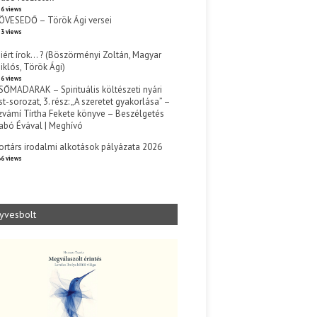
6 views
ÖVESEDŐ – Török Ági versei
3 views
iért írok… ? (Böszörményi Zoltán, Magyar
iklós, Török Ági)
6 views
SŐMADARAK – Spirituális költészeti nyári
st-sorozat, 3. rész: „A szeretet gyakorlása” –
zvámí Tírtha Fekete könyve – Beszélgetés
abó Évával | Meghívó
s
ortárs irodalmi alkotások pályázata 2026
6 views
yvesbolt