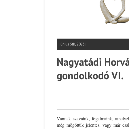
június 5th, 2025 |
Nagyatádi Horvá
gondolkodó VI.
Vannak szavaink, fogalmaink, amelyek
még mögöttük jelentés, vagy már csak