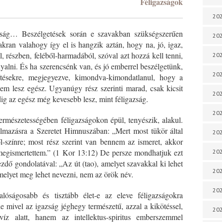
Féligazságok
202
azság… Beszélgetések során e szavakban szükségszerűen
202
akran valahogy így el is hangzik aztán, hogy na, jó, igaz,
 részben, feléből-harmadából, szóval azt hozzá kell tenni,
202
rnyalni. És ha szerencsénk van, és jó emberrel beszélgetünk,
202
ítésekre, megjegyezve, kimondva-kimondatlanul, hogy a
em lesz egész. Ugyanúgy rész szerinti marad, csak kicsit
202
ig az egész még kevesebb lesz, mint féligazság.
202
rmészetességében féligazságokon épül, tenyészik, alakul.
lmazásra a Szeretet Himnuszában: „Mert most tükör által
202
l-színre; most rész szerint van bennem az ismeret, akkor
megismertettem.” (1 Kor 13:12) De persze mondhatjuk ezt
202
zdő gondolatával: „Az út (tao), amelyet szavakkal ki lehet
20
amelyet meg lehet nevezni, nem az örök név.
20
óságosabb és tisztább élet-e az eleve féligazságokra
e mivel az igazság jéghegy természetű, azzal a kikötéssel,
202
z alatt, hanem az intellektus-spiritus emberszemmel