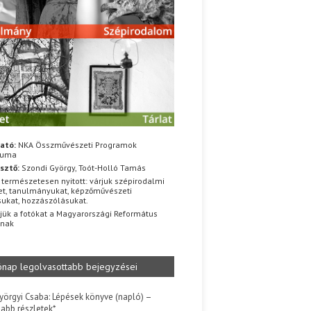
ató:
NKA Összművészeti Programok
iuma
sztő:
Szondi György, Toót-Holló Tamás
 természetesen nyitott: várjuk szépirodalmi
t, tanulmányukat, képzőművészeti
sukat, hozzászólásukat.
jük a fotókat a Magyarországi Református
znak
ónap legolvasottabb bejegyzései
yörgyi Csaba: Lépések könyve (napló) –
jabb részletek*