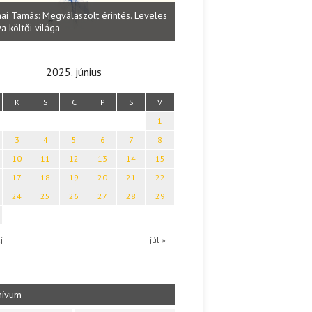
Lakatos Fleisz Katalin: Vasárna
ai Tamás: Megválaszolt érintés. Leveles
Sárszegen
a költői világa
2025. június
K
S
C
P
S
V
1
3
4
5
6
7
8
10
11
12
13
14
15
17
18
19
20
21
22
24
25
26
27
28
29
j
júl »
hívum