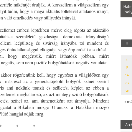
Parvathy Baul: A NAGY LELKEK DALAI.
erféle mikéntjét árulják. A korszellem a világszellem egy
Bevezetés a bául ösvénybe (Fordította:
Halm
it tudni, hogy a maga aktuális töltetével általános irányt,
Rideg Zsófia)
Iboly
uz
en való emelkedés vagy süllyedés irányát.
gszellemet emberi léptékben mérve elég régóta az alászálló
italista szemléletű gazdasága, demokrata irányultságú
llemi leépültség és sivárság irányába tol mindent és
H
ges öntudatlansággal elfogadja vagy épp erősíti a sodrását.
ani, hogy megértsük, miért láthatóak jobban, miért
2
 negatív, sem nem pozitív bolygóhatások negatív vonulatai.
9
akkor rögzítenünk kell, hogy egyrészt a világidőben egy
16
, másrészt az a generációjelölő bolygók színei szerint
23
yis ami nekünk tranzit és születési képlet, az ebben a
30
rszellemet meghatározó, az azt mintegy szülő bolygóállások
etési színei az, ami átmenetiként azt árnyalja. Mindent
« má
angzatát a Bikában mozgó Uránusz, a Halakban mozgó
lútó hangjai adják meg.
Arc
* * *