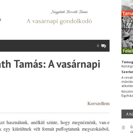
0
th Tamás: A vasárnapi
Támog
Kollég
Szerke
A rovat
művüke
alkotá
*
Köszön
Egyhá
Korszellem
A h
et használunk, anélkül szinte, hogy megnéznénk, van-e
G
 egy kiürültnek vélt formát puffogtatunk megszokásból,
ú