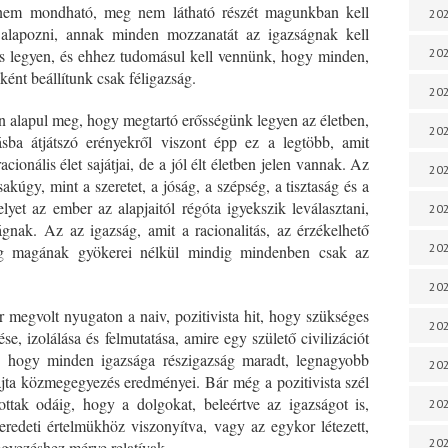
i nem mondható, meg nem látható részét magunkban kell
202
 alapozni, annak minden mozzanatát az igazságnak kell
is legyen, és ehhez tudomásul kell vennünk, hogy minden,
202
ént beállítunk csak féligazság.
202
n alapul meg, hogy megtartó erősségünk legyen az életben,
202
sba átjátszó erényekről viszont épp ez a legtöbb, amit
cionális élet sajátjai, de a jól élt életben jelen vannak. Az
202
akúgy, mint a szeretet, a jóság, a szépség, a tisztaság és a
et az ember az alapjaitól régóta igyekszik leválasztani,
202
nak. Az az igazság, amit a racionalitás, az érzékelhető
202
meg magának gyökerei nélkül mindig mindenben csak az
202
r megvolt nyugaton a naiv, pozitivista hit, hogy szükséges
202
e, izolálása és felmutatása, amire egy születő civilizációt
, hogy minden igazsága részigazság maradt, legnagyobb
20
jta közmegegyezés eredményei. Bár még a pozitivista szél
ottak odáig, hogy a dolgokat, beleértve az igazságot is,
20
redeti értelmükhöz viszonyítva, vagy az egykor létezett,
202
gyezéshez mérve relatívak.