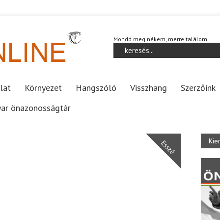
Mondd meg nékem, merre találom…
lat
Környezet
Hangszóló
Visszhang
Szerzőink
ar önazonosságtár
Kie
Esszé