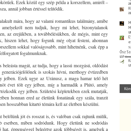
körűek. Ezek közül egy szép példa a korszellem, amiről –
25
a, annál jobban értéssel telítődik.
K
22
lakult mára, hogy az valami romantikus találmány, amibe
M
, amelyekről nem tudjuk, hogy mi lehet, bizonytalanok
M
en, az erejükben, a továbbélésükben, de mégis, mint egy
15
E
juk, hiszen lehet, hogy fogunk még olyat festeni, ahonnan
e
orszellem sokkal valóságosabb, mint hihetnénk, csak épp a
s
Ősz Sz
elforgatott fogalmunknak.
137 view
K
s beleásta magát, az tudja, hogy a lassú mozgású, oldódást
13
, generációjelölőnek is szokás hívni, merthogy évtizedben
gy jelben. Ezek ugye az Uránusz, a maga hamar telő hét
nöt évet tölt egy jelben, míg a harmadik a Plútó, amely
Kön
artózkodik egy jelben. Születési képletekben ezek mutatják,
tben honnan ered az életünk fonatának egy szála, tranzit
sen hosszabban kitartó témára kell az életben készülni.
 belőlünk jót és rosszat is, és valóban csak rajtunk múlik,
b esetben, miben sodródunk. Hogy életünk ne sodródás
 hat, éppenséggel beleértve azok többségét is, amelyek a