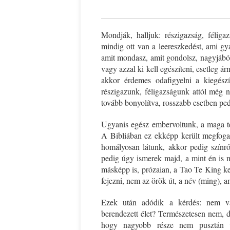
Mondják, halljuk: részigazság, félig
mindig ott van a leereszkedést, ami gy
amit mondasz, amit gondolsz, nagyjából,
vagy azzal ki kell egészíteni, esetleg á
akkor érdemes odafigyelni a kiegész
részigazunk, féligazságunk attól még n
tovább bonyolítva, rosszabb esetben ped
Ugyanis egész embervoltunk, a maga te
A Bibliában ez ekképp került megfoga
homályosan látunk, akkor pedig színrő
pedig úgy ismerek majd, a mint én is 
másképp is, prózaian, a Tao Te King ke
fejezni, nem az örök út, a név (ming), 
Ezek után adódik a kérdés: nem val
berendezett élet? Természetesen nem, d
hogy nagyobb része nem pusztán ví