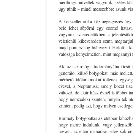
merthogy műveltek vagyunk, széles látó
úgy tűnik – minél messzebbre ásunk vissz
A korszellemről a közmegegyezés úgy a
bele lehet söpörni egy csomó hatást
vagyunk az eredetükben, a jelentésükb
véletlenül kikeveredett színt, megtart
majd pont ez fog hiányozni. Holott a k
valósága kényelmetlen, mint megannyi f
Aki az asztrológia tudományába kicsit i
generáló, külső bolygókat, más mellett
mérhető időtartamokat töltenek egy-e
évével, a Neptunusz, amely közel tize
változó, de akár húsz évnél is többet t
hogy nemzedéki szinten, milyen tekinte
szinten, pedig azt, hogy milyen esetlege
Bármely bolygóállás az életben kihozhat
hogy merre indulunk, vagy jellemzőb
legyen, az ellen manapság elég sok erő