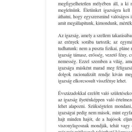
megfigyelhetetlen mélyében áll, a k
meglelnünk. Életünket igazságra kell
áthatni, hogy egyszersmind valóságos 
amit megállapítunk, kimondunk, mértékk
Az igazság, amely a szellem takarásába
az erények sorába tartozik; az egymá
tudhatunk: nem a puszta fizikai, pláne ra
igazság támasz, erősség, vezető fény, cs
nemesség. Ezzel szemben a világ, amely
igazsága másként marad meg féligazság
dolgok racionalizált rendje kíván 
igazság elkorcsosult visszfénye lehet.
Évszázadokkal ezelőtt való születéseko
az igazság ilyeténképpen való értelmezés
lehet alapozni. Szükségtelen mondani
igazságai pedig nem mások, mint egyfa
hajt minden hajót, de a hajósok eljut
viszonylagosnak mondják, tehát vagy e
már-már mitikusnak tekinthető közmege