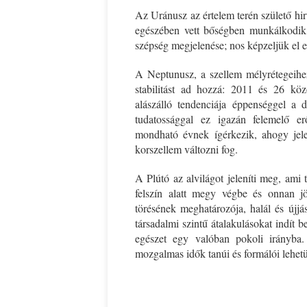
Az Uránusz az értelem terén születő hir
egészében vett bőségben munkálkodik,
szépség megjelenése; nos képzeljük el 
A Neptunusz, a szellem mélyrétegeihe
stabilitást ad hozzá: 2011 és 26 kö
alászálló tendenciája éppenséggel a d
tudatossággal ez igazán felemelő e
mondható évnek ígérkezik, ahogy jele
korszellem változni fog.
A Plútó az alvilágot jeleníti meg, ami
felszín alatt megy végbe és onnan jö
törésének meghatározója, halál és újj
társadalmi szintű átalakulásokat indít b
egészet egy valóban pokoli irányba
mozgalmas idők tanúi és formálói lehet