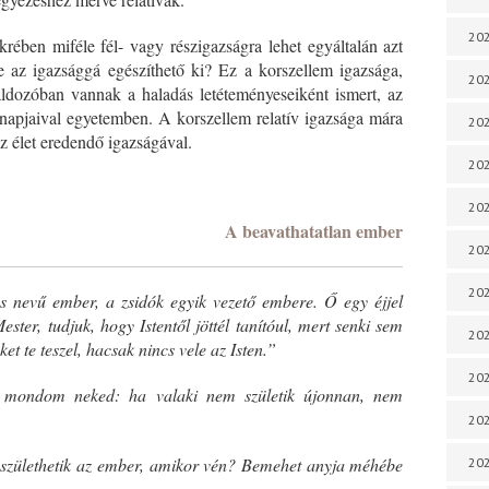
202
ében miféle fél- vagy részigazságra lehet egyáltalán azt
 az igazsággá egészíthető ki? Ez a korszellem igazsága,
202
ldozóban vannak a haladás letéteményeseiként ismert, az
napjaival egyetemben. A korszellem relatív igazsága mára
202
az élet eredendő igazságával.
202
*
202
A beavathatatlan ember
202
202
s nevű ember, a zsidók egyik vezető embere. Ő egy éjjel
ster, tudjuk, hogy Istentől jöttél tanítóul, mert senki sem
202
et te teszel, hacsak nincs vele az Isten.”
202
y, mondom neked: ha valaki nem születik újonnan, nem
20
 születhetik az ember, amikor vén? Bemehet anyja méhébe
20