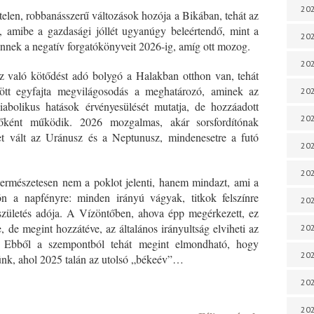
202
telen, robbanásszerű változások hozója a Bikában, tehát az
 amibe a gazdasági jóllét ugyanúgy beleértendő, mint a
202
ennek a negatív forgatókönyveit 2026-ig, amíg ott mozog.
202
z való kötődést adó bolygó a Halakban otthon van, tehát
zött egyfajta megvilágosodás a meghatározó, aminek az
202
iabolikus hatások érvényesülését mutatja, de hozzáadott
202
rőként működik. 2026 mozgalmas, akár sorsfordítónak
t vált az Uránusz és a Neptunusz, mindenesetre a futó
202
202
 természetesen nem a poklot jelenti, hanem mindazt, ami a
n a napfényre: minden irányú vágyak, titkok felszínre
202
ászületés adója. A Vízöntőben, ahova épp megérkezett, ez
e, de megint hozzátéve, az általános irányultság elviheti az
20
. Ebből a szempontból tehát megint elmondható, hogy
20
ünk, ahol 2025 talán az utolsó „békeév”…
202
*
202