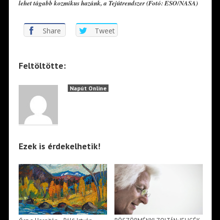
lehet tágabb kozmikus hazánk, a Tejútrendszer (Fotó: ESO/NASA)
Share
Tweet
Feltöltötte:
Napút Online
Ezek is érdekelhetik!