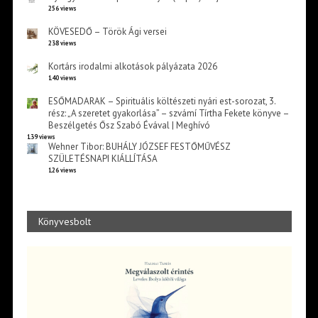
256 views
KÖVESEDŐ – Török Ági versei
238 views
Kortárs irodalmi alkotások pályázata 2026
140 views
ESŐMADARAK – Spirituális költészeti nyári est-sorozat, 3.
rész: „A szeretet gyakorlása” – szvámí Tírtha Fekete könyve –
Beszélgetés Ősz Szabó Évával | Meghívó
139 views
Wehner Tibor: BUHÁLY JÓZSEF FESTŐMŰVÉSZ
SZÜLETÉSNAPI KIÁLLÍTÁSA
126 views
Könyvesbolt