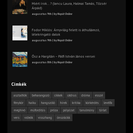
Miért írok… ? (Iancu Laura, Halmai Tamás, Tőzsér
Árpád)
augusztus 9th | by
Napút Online
Fodor Miklós: Árnyvilág felett is áthullámzó,
lélekringató dalok
augusztus 9th | by
Napút Online
Ősz a Hargitán – Pálfi István János versei
augusztus 8th | by
Napút Online
Címkék
asztalfiók
beharangozó
cikkek
cédrus
dráma
esszé
fénykör
haiku
hangszóló
hírek
kritika
körkérdés
levélfa
meghívó
műfordítás
próza
pályázat
tanulmány
tárlat
vers
videók
visszhang
önszócikk