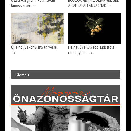
Ősz a Hargitán – Pálfi István
BÖSZÖRMÉNYI ZOLTÁN: JELIGÉK
→
→
János versei
A HALHATATLANSÁGNAK
Újra hó (Bakonyi István versei)
Hajnal Éva: Olvadó, Episztola,
→
→
reményben
Kiemelt