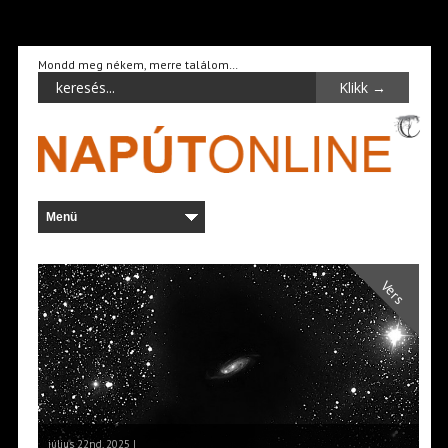
Mondd meg nékem, merre találom…
Vers
július 22nd, 2025 |