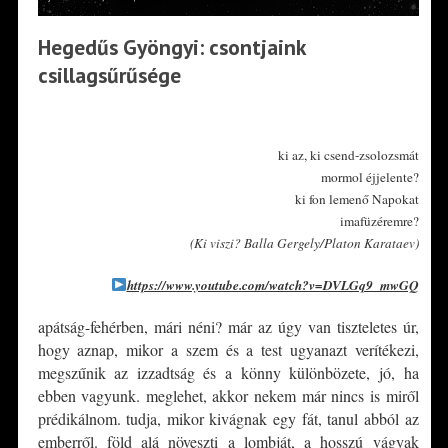
Hegedűs Gyöngyi: csontjaink
csillagsűrűsége
*
ki az, ki csend-zsolozsmát
mormol éjjelente?
ki fon lemenő Napokat
imafüzéremre?
(Ki viszi? Balla Gergely/Platon Karataev)
https://www.youtube.com/watch?v=DVLGq9_mwGQ
apátság-fehérben, mári néni? már az úgy van tiszteletes úr,
hogy aznap, mikor a szem és a test ugyanazt verítékezi,
megszűnik az izzadtság és a könny különbözete, jó, ha
ebben vagyunk. meglehet, akkor nekem már nincs is miről
prédikálnom. tudja, mikor kivágnak egy fát, tanul abból az
emberről. föld alá növeszti a lombját, a hosszú vágyak