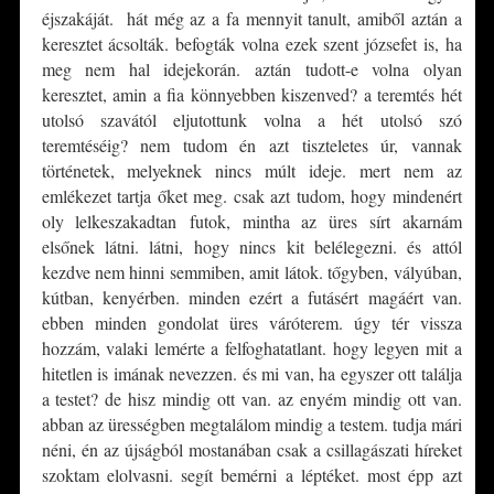
éjszakáját. hát még az a fa mennyit tanult, amiből aztán a
keresztet ácsolták. befogták volna ezek szent józsefet is, ha
meg nem hal idejekorán. aztán tudott-e volna olyan
keresztet, amin a fia könnyebben kiszenved? a teremtés hét
utolsó szavától eljutottunk volna a hét utolsó szó
teremtéséig? nem tudom én azt tiszteletes úr, vannak
történetek, melyeknek nincs múlt ideje. mert nem az
emlékezet tartja őket meg. csak azt tudom, hogy mindenért
oly lelkeszakadtan futok, mintha az üres sírt akarnám
elsőnek látni. látni, hogy nincs kit belélegezni. és attól
kezdve nem hinni semmiben, amit látok. tőgyben, vályúban,
kútban, kenyérben. minden ezért a futásért magáért van.
ebben minden gondolat üres váróterem. úgy tér vissza
hozzám, valaki lemérte a felfoghatatlant. hogy legyen mit a
hitetlen is imának nevezzen. és mi van, ha egyszer ott találja
a testet? de hisz mindig ott van. az enyém mindig ott van.
abban az ürességben megtalálom mindig a testem. tudja mári
néni, én az újságból mostanában csak a csillagászati híreket
szoktam elolvasni. segít bemérni a léptéket. most épp azt