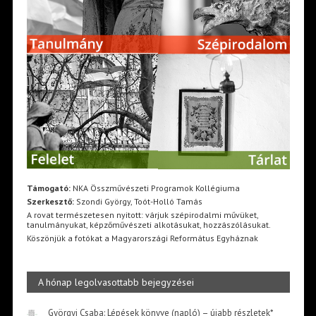
Támogató:
NKA Összművészeti Programok Kollégiuma
Szerkesztő:
Szondi György, Toót-Holló Tamás
A rovat természetesen nyitott: várjuk szépirodalmi művüket,
tanulmányukat, képzőművészeti alkotásukat, hozzászólásukat.
Köszönjük a fotókat a Magyarországi Református Egyháznak
A hónap legolvasottabb bejegyzései
Györgyi Csaba: Lépések könyve (napló) – újabb részletek*