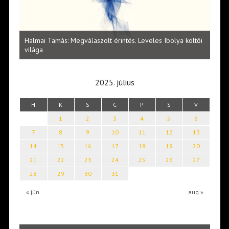
l
Halmai Tamás: Megválaszolt érintés. Leveles Ibolya költői
Laka
világa
2025. július
H
K
S
C
P
S
V
1
2
3
4
5
6
7
8
9
10
11
12
13
14
15
16
17
18
19
20
21
22
23
24
25
26
27
28
29
30
31
« jún
aug »