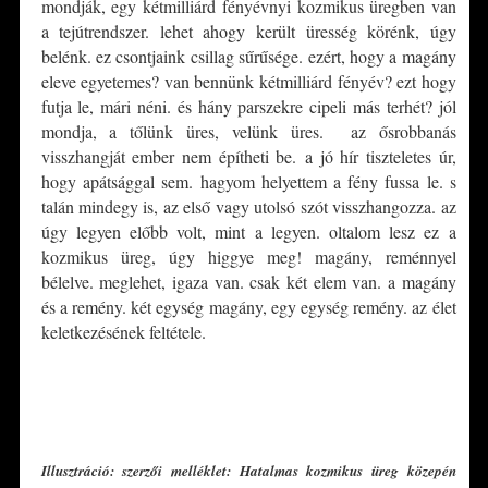
mondják, egy kétmilliárd fényévnyi kozmikus üregben van
a tejútrendszer. lehet ahogy került üresség körénk, úgy
belénk. ez csontjaink csillag sűrűsége. ezért, hogy a magány
eleve egyetemes? van bennünk kétmilliárd fényév? ezt hogy
futja le, mári néni. és hány parszekre cipeli más terhét? jól
mondja, a tőlünk üres, velünk üres. az ősrobbanás
visszhangját ember nem építheti be. a jó hír tiszteletes úr,
hogy apátsággal sem. hagyom helyettem a fény fussa le. s
talán mindegy is, az első vagy utolsó szót visszhangozza. az
úgy legyen előbb volt, mint a legyen. oltalom lesz ez a
kozmikus üreg, úgy higgye meg! magány, reménnyel
bélelve. meglehet, igaza van. csak két elem van. a magány
és a remény. két egység magány, egy egység remény. az élet
keletkezésének feltétele.
*
*
Illusztráció: szerzői melléklet: Hatalmas kozmikus üreg közepén