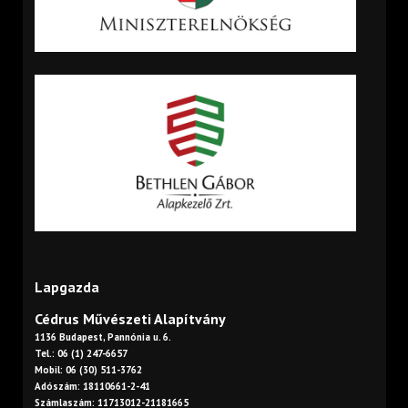
Lapgazda
Cédrus Művészeti Alapítvány
1136 Budapest, Pannónia u. 6.
Tel.: 06 (1) 247-6657
Mobil: 06 (30) 511-3762
Adószám: 18110661-2-41
Számlaszám: 11713012-21181665