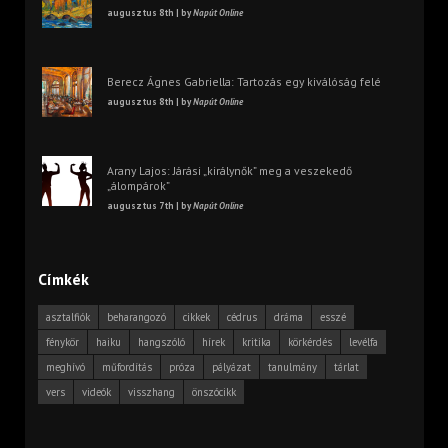
augusztus 8th | by
Napút Online
Berecz Ágnes Gabriella: Tartozás egy kiválóság felé
augusztus 8th | by
Napút Online
Arany Lajos: Járási „királynők” meg a veszekedő
„álompárok”
augusztus 7th | by
Napút Online
Címkék
asztalfiók
beharangozó
cikkek
cédrus
dráma
esszé
fénykör
haiku
hangszóló
hírek
kritika
körkérdés
levélfa
meghívó
műfordítás
próza
pályázat
tanulmány
tárlat
vers
videók
visszhang
önszócikk