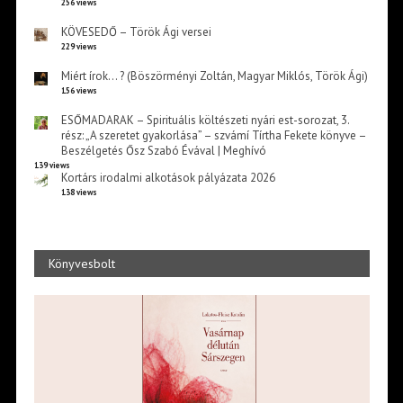
256 views
KÖVESEDŐ – Török Ági versei
229 views
Miért írok… ? (Böszörményi Zoltán, Magyar Miklós, Török Ági)
156 views
ESŐMADARAK – Spirituális költészeti nyári est-sorozat, 3.
rész: „A szeretet gyakorlása” – szvámí Tírtha Fekete könyve –
Beszélgetés Ősz Szabó Évával | Meghívó
139 views
Kortárs irodalmi alkotások pályázata 2026
138 views
Könyvesbolt