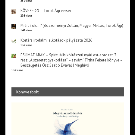
256 views
KÖVESEDŐ – Török Ági versei
238 views
Miért írok… ? (Böszörményi Zoltán, Magyar Miklós, Török Ági)
143 views
Kortárs irodalmi alkotások pályázata 2026
139 views
ESŐMADARAK – Spirituális költészeti nyári est-sorozat, 3.
rész: „A szeretet gyakorlása” – szvámí Tírtha Fekete könyve –
Beszélgetés Ősz Szabó Évával | Meghívó
139 views
Könyvesbolt