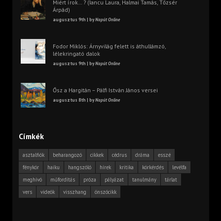
Miért írok… ? (Iancu Laura, Halmai Tamás, Tőzsér
Árpád)
augusztus 9th | by
Napút Online
Fodor Miklós: Árnyvilág felett is áthullámzó,
lélekringató dalok
augusztus 9th | by
Napút Online
Ősz a Hargitán – Pálfi István János versei
augusztus 8th | by
Napút Online
Címkék
asztalfiók
beharangozó
cikkek
cédrus
dráma
esszé
fénykör
haiku
hangszóló
hírek
kritika
körkérdés
levélfa
meghívó
műfordítás
próza
pályázat
tanulmány
tárlat
vers
videók
visszhang
önszócikk