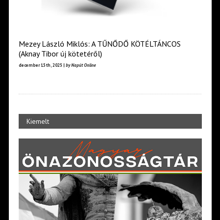
Mezey László Miklós: A TŰNŐDŐ KÖTÉLTÁNCOS
(Aknay Tibor új kötetéről)
december 15th, 2025 |
by Napút Online
Kiemelt