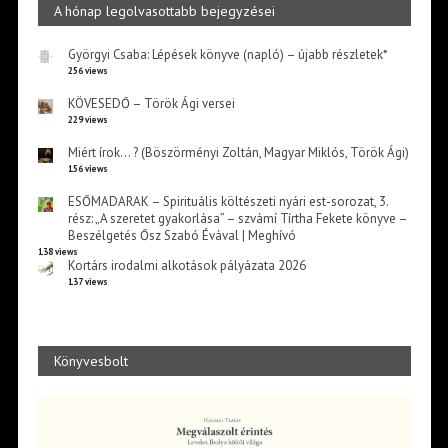
A hónap legolvasottabb bejegyzései
Györgyi Csaba: Lépések könyve (napló) – újabb részletek*
256 views
KÖVESEDŐ – Török Ági versei
229 views
Miért írok… ? (Böszörményi Zoltán, Magyar Miklós, Török Ági)
156 views
ESŐMADARAK – Spirituális költészeti nyári est-sorozat, 3.
rész: „A szeretet gyakorlása” – szvámí Tírtha Fekete könyve –
Beszélgetés Ősz Szabó Évával | Meghívó
138 views
Kortárs irodalmi alkotások pályázata 2026
137 views
Könyvesbolt