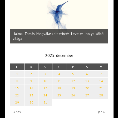
l
Halmai Tamás: Megválaszolt érintés. Leveles Ibolya költői
Laka
világa
2025. december
H
K
S
C
P
S
V
1
2
3
4
5
6
7
8
9
10
11
12
13
14
15
16
17
18
19
20
21
22
23
24
25
26
27
28
29
30
31
« nov
jan »