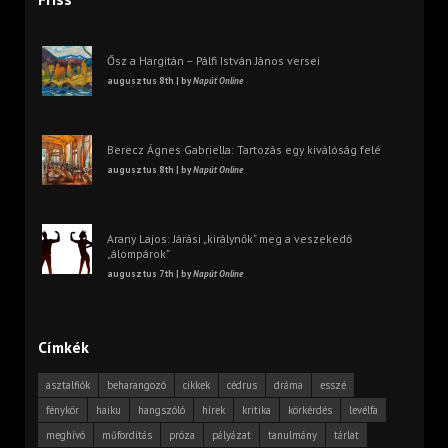
Ősz a Hargitán – Pálfi István János versei
augusztus 8th | by
Napút Online
Berecz Ágnes Gabriella: Tartozás egy kiválóság felé
augusztus 8th | by
Napút Online
Arany Lajos: Járási „királynők” meg a veszekedő
„álompárok”
augusztus 7th | by
Napút Online
Címkék
asztalfiók
beharangozó
cikkek
cédrus
dráma
esszé
fénykör
haiku
hangszóló
hírek
kritika
körkérdés
levélfa
meghívó
műfordítás
próza
pályázat
tanulmány
tárlat