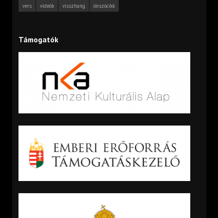
vers
videók
visszhang
önszócikk
Támogatók