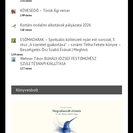
256 views
KÖVESEDŐ – Török Ági versei
249 views
Kortárs irodalmi alkotások pályázata 2026
142 views
ESŐMADARAK – Spirituális költészeti nyári est-sorozat, 3.
rész: „A szeretet gyakorlása” – szvámí Tírtha Fekete könyve –
Beszélgetés Ősz Szabó Évával | Meghívó
139 views
Wehner Tibor: BUHÁLY JÓZSEF FESTŐMŰVÉSZ
SZÜLETÉSNAPI KIÁLLÍTÁSA
127 views
Könyvesbolt