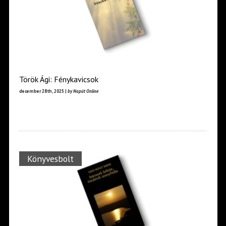
Török Ági: Fénykavicsok
december 28th, 2025 |
by Napút Online
Könyvesbolt