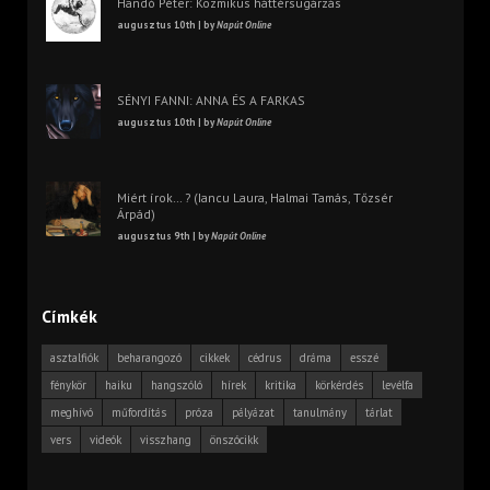
Handó Péter: Kozmikus háttérsugárzás
augusztus 10th | by
Napút Online
SÉNYI FANNI: ANNA ÉS A FARKAS
augusztus 10th | by
Napút Online
Miért írok… ? (Iancu Laura, Halmai Tamás, Tőzsér
Árpád)
augusztus 9th | by
Napút Online
Címkék
asztalfiók
beharangozó
cikkek
cédrus
dráma
esszé
fénykör
haiku
hangszóló
hírek
kritika
körkérdés
levélfa
meghívó
műfordítás
próza
pályázat
tanulmány
tárlat
vers
videók
visszhang
önszócikk