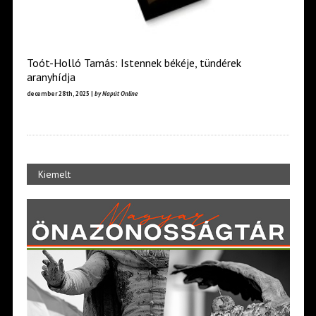
Toót-Holló Tamás: Istennek békéje, tündérek
aranyhídja
december 28th, 2025 |
by Napút Online
Kiemelt