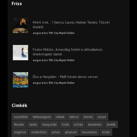
Friss
Miért írok… ? (Iancu Laura, Halmai Tamás, Tőzsér
Árpád)
augusztus 9th | by
Napút Online
Fodor Miklós: Árnyvilág felett is áthullámzó,
lélekringató dalok
augusztus 9th | by
Napút Online
Ősz a Hargitán – Pálfi István János versei
augusztus 8th | by
Napút Online
Címkék
asztalfiók
beharangozó
cikkek
cédrus
dráma
esszé
fénykör
haiku
hangszóló
hírek
kritika
körkérdés
levélfa
meghívó
műfordítás
próza
pályázat
tanulmány
tárlat