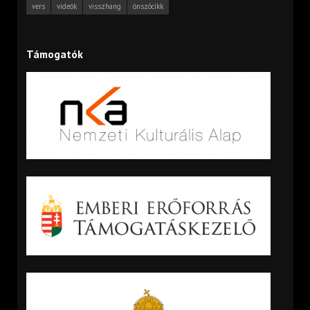
vers
videók
visszhang
önszócikk
Támogatók