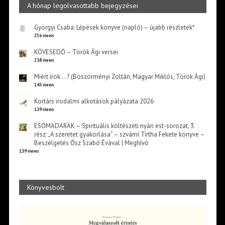
A hónap legolvasottabb bejegyzései
Györgyi Csaba: Lépések könyve (napló) – újabb részletek*
256 views
KÖVESEDŐ – Török Ági versei
238 views
Miért írok… ? (Böszörményi Zoltán, Magyar Miklós, Török Ági)
143 views
Kortárs irodalmi alkotások pályázata 2026
139 views
ESŐMADARAK – Spirituális költészeti nyári est-sorozat, 3.
rész: „A szeretet gyakorlása” – szvámí Tírtha Fekete könyve –
Beszélgetés Ősz Szabó Évával | Meghívó
139 views
Könyvesbolt