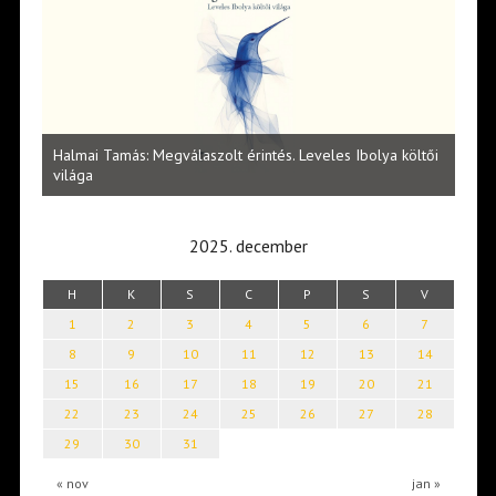
l
Halmai Tamás: Megválaszolt érintés. Leveles Ibolya költői
Laka
világa
2025. december
H
K
S
C
P
S
V
1
2
3
4
5
6
7
8
9
10
11
12
13
14
15
16
17
18
19
20
21
22
23
24
25
26
27
28
29
30
31
« nov
jan »