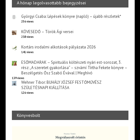
A hónap legolvasottabb bejegyzései
Györgyi Csaba: Lépések könyve (napló) – újabb részletek*
256 views
KÖVESEDŐ – Török Ági versei
238 views
Kortárs irodalmi alkotások pályázata 2026
141 views
ESŐMADARAK – Spirituális költészeti nyári est-sorozat, 3.
rész: „A szeretet gyakorlása” – szvámí Tírtha Fekete könyve –
Beszélgetés Ősz Szabó Évával | Meghívó
139 views
Wehner Tibor: BUHÁLY JÓZSEF FESTŐMŰVÉSZ
SZÜLETÉSNAPI KIÁLLÍTÁSA
126 views
Könyvesbolt