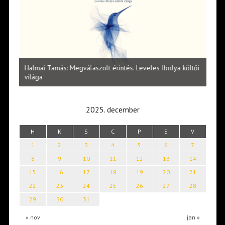
l
Halmai Tamás: Megválaszolt érintés. Leveles Ibolya költői
Laka
világa
2025. december
H
K
S
C
P
S
V
1
2
3
4
5
6
7
8
9
10
11
12
13
14
15
16
17
18
19
20
21
22
23
24
25
26
27
28
29
30
31
« nov
jan »