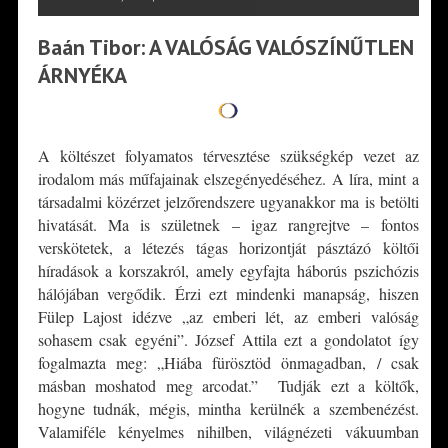
Baán Tibor: A VALÓSÁG VALÓSZÍNŰTLEN
ÁRNYÉKA
A költészet folyamatos térvesztése szükségkép vezet az
irodalom más műfajainak elszegényedéséhez. A líra, mint a
társadalmi közérzet jelzőrendszere ugyanakkor ma is betölti
hivatását. Ma is születnek – igaz rangrejtve – fontos
verskötetek, a létezés tágas horizontját pásztázó költői
híradások a korszakról, amely egyfajta háborús pszichózis
hálójában vergődik. Érzi ezt mindenki manapság, hiszen
Fülep Lajost idézve „az emberi lét, az emberi valóság
sohasem csak egyéni”. József Attila ezt a gondolatot így
fogalmazta meg: „Hiába fürösztöd önmagadban, / csak
másban moshatod meg arcodat.” Tudják ezt a költők,
hogyne tudnák, mégis, mintha kerülnék a szembenézést.
Valamiféle kényelmes nihilben, világnézeti vákuumban