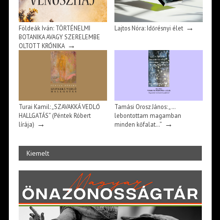
→
Földeák Iván: TÖRTÉNELMI
Lajtos Nóra: Időrésnyi élet
BOTANIKA AVAGY SZERELEMBE
→
OLTOTT KRÓNIKA
Turai Kamil: „SZAVAKKÁ VEDLŐ
Tamási Orosz János: „…
HALLGATÁS” (Péntek Róbert
lebontottam magamban
→
→
lírája)
minden kőfalat…”
Kiemelt