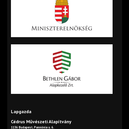
Lapgazda
Cédrus Művészeti Alapítvány
1136 Budapest, Pannónia u. 6.