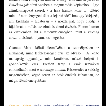
Emlékmagok
című versben a megmaradás képletéhez. Így:
„Emlékmagokat szórok / a friss hantok közé … téltűrő
mind, / nem fenyegeti őket a lejárati idő” Íme egy kifejezés,
ami kisiklatja – tudatosan – a nosztalgiát, hogy elfedje a
fájdalmat, a múlás, az elmúlás elemi érzéseit. Finom humor
az érzelemben, hit a reménytelenségben, mint a valóság
abszurditásának folyamatos megélése.
Csontos Márta költői életművében a személyesben az
általánost, mint létfelelősséget érzi az olvasó. A költő
manapság ugyanúgy, mint korábban, mások helyett is
gondolkozik, érez. Életben tartja a csak szavakkal
elmondhatót, mert
a szó maga a tudat.
Részesedés a valóság
megértésében, végső soron az örök értékek láthatatlan, de
mégis létező energiáiban.
*
Csontos Márta:
Égbe szórt emlékmagok
(Cédrus Művészeti