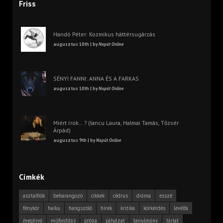
Friss
Handó Péter: Kozmikus háttérsugárzás
augusztus 10th | by
Napút Online
SÉNYI FANNI: ANNA ÉS A FARKAS
augusztus 10th | by
Napút Online
Miért írok… ? (Iancu Laura, Halmai Tamás, Tőzsér
Árpád)
augusztus 9th | by
Napút Online
Címkék
asztalfiók
beharangozó
cikkek
cédrus
dráma
esszé
fénykör
haiku
hangszóló
hírek
kritika
körkérdés
levélfa
meghívó
műfordítás
próza
pályázat
tanulmány
tárlat