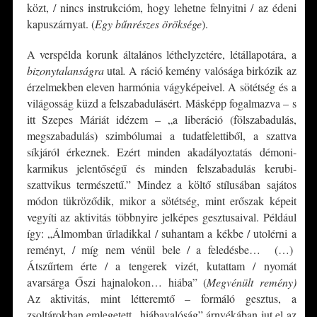
közt, / nincs instrukcióm, hogy lehetne felnyitni / az édeni
kapuszárnyat. (
Egy bűnrészes öröksége
).
A verspélda korunk általános léthelyzetére, létállapotára, a
bizonytalanságra
utal
.
A ráció kemény valósága birkózik az
érzelmekben eleven harmónia vágyképeivel. A sötétség és a
világosság küzd a felszabadulásért. Másképp fogalmazva – s
itt Szepes Máriát idézem – „a liberáció (fölszabadulás,
megszabadulás) szimbólumai a tudatfelettiből, a szattva
síkjáról érkeznek. Ezért minden akadályoztatás démoni-
karmikus jelentőségű és minden felszabadulás kerubi-
szattvikus természetű.” Mindez a költő stílusában sajátos
módon tükröződik, mikor a sötétség, mint erőszak képeit
vegyíti az aktivitás többnyire jelképes gesztusaival. Például
így: „Álmomban űrladikkal / suhantam a kékbe / utolérni a
reményt, / míg nem vénül bele / a feledésbe… (…)
Átszűrtem érte / a tengerek vizét, kutattam / nyomát
avarsárga Őszi hajnalokon… hiába” (
Megvénült remény)
Az aktivitás, mint létteremtő – formáló gesztus, a
zsoltárokban emlegetett „hiábavalóság” árnyékában jut el az