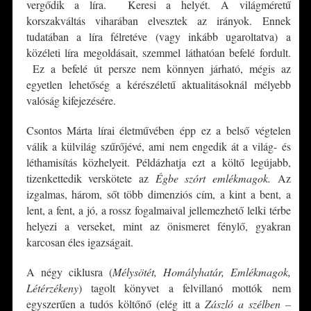
vergődik a líra. Keresi a helyét. A világméretű
korszakváltás viharában elvesztek az irányok. Ennek
tudatában a líra félretéve (vagy inkább ugaroltatva) a
közéleti líra megoldásait, szemmel láthatóan befelé fordult.
Ez a befelé út persze nem könnyen járható, mégis az
egyetlen lehetőség a kérészéletű aktualitásoknál mélyebb
valóság kifejezésére.
Csontos Márta lírai életművében épp ez a belső végtelen
válik a külvilág szűrőjévé, ami nem engedik át a világ- és
léthamisítás közhelyeit. Példázhatja ezt a költő legújabb,
tizenkettedik verskötete az
Égbe szórt emlékmagok.
Az
izgalmas, három, sőt több dimenziós cím, a kint a bent, a
lent, a fent, a jó, a rossz fogalmaival jellemezhető lelki térbe
helyezi a verseket, mint az önismeret fénylő, gyakran
karcosan éles igazságait.
A négy ciklusra (
Mélysötét, Homályhatár, Emlékmagok,
Létérzékeny
) tagolt könyvet a felvillanó mottók nem
egyszerűen a tudós költőnő (elég itt a
Zászló a szélben –