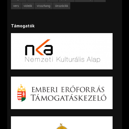
vers
videók
visszhang
önszócikk
Támogatók