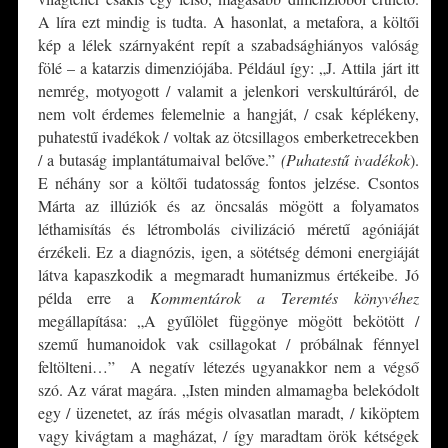
A líra ezt mindig is tudta. A hasonlat, a metafora, a költői
kép a lélek szárnyaként repít a szabadsághiányos valóság
fölé – a katarzis dimenziójába. Például így: „J. Attila járt itt
nemrég, motyogott / valamit a jelenkori verskultúráról, de
nem volt érdemes felemelnie a hangját, / csak képlékeny,
puhatestű ivadékok / voltak az ötcsillagos emberketrecekben
/ a butaság implantátumaival belőve.”
(Puhatestű ivadékok
).
E néhány sor a költői tudatosság fontos jelzése. Csontos
Márta az illúziók és az öncsalás mögött a folyamatos
léthamisítás és létrombolás civilizáció méretű agóniáját
érzékeli. Ez a diagnózis, igen, a sötétség démoni energiáját
látva kapaszkodik a megmaradt humanizmus értékeibe. Jó
példa erre a
Kommentárok a Teremtés könyvéhez
megállapítása: „A gyűlölet függönye mögött bekötött /
szemű humanoidok vak csillagokat / próbálnak fénnyel
feltölteni…” A negatív létezés ugyanakkor nem a végső
szó. Az várat magára. „Isten minden almamagba belekódolt
egy / üzenetet, az írás mégis olvasatlan maradt, / kiköptem
vagy kivágtam a magházat, / így maradtam örök kétségek