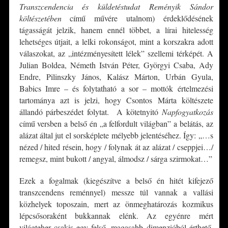
Transzcendencia és küldetéstudat Reményik Sándor
költészetében
című művére utalnom) érdeklődésének
tágasságát jelzik, hanem ennél többet, a lírai hitelesség
lehetséges útjait, a lelki rokonságot, mint a korszakra adott
válaszokat, az „intézményesített lélek” szellemi térképét. A
Julian Boldea, Németh István Péter, Györgyi Csaba, Ady
Endre, Pilinszky János, Kalász Márton, Urbán Gyula,
Babics Imre – és folytatható a sor – mottók értelmezési
tartománya azt is jelzi, hogy Csontos Márta költészete
állandó párbeszédet folytat. A kötetnyitó
Napfogyatkozás
című versben a belső én „a felfordult világban” a belátás, az
alázat által jut el sorsképlete mélyebb jelentéséhez. Így: „…s
nézed / hited résein, hogy / folynak át az alázat / cseppjei…/
remegsz, mint bukott / angyal, álmodsz / sárga szirmokat…”
Ezek a fogalmak (kiegészítve a belső én hitét kifejező
transzcendens reménnyel) messze túl vannak a vallási
közhelyek toposzain, mert az önmeghatározás kozmikus
lépcsősoraként bukkannak elénk. Az egyénre mért
világteher csakis egy felső, magasabb dimenzióból érthető.