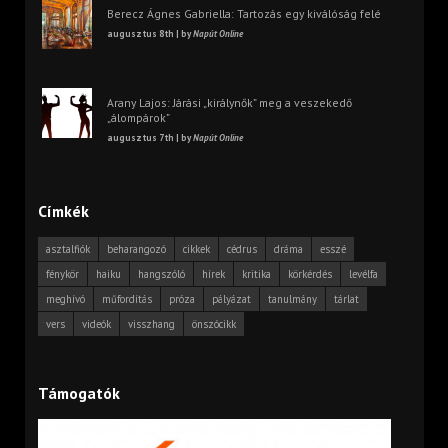
Berecz Ágnes Gabriella: Tartozás egy kiválóság felé
augusztus 8th | by
Napút Online
Arany Lajos: Járási „királynők” meg a veszekedő
„álompárok”
augusztus 7th | by
Napút Online
Címkék
asztalfiók
beharangozó
cikkek
cédrus
dráma
esszé
fénykör
haiku
hangszóló
hírek
kritika
körkérdés
levélfa
meghívó
műfordítás
próza
pályázat
tanulmány
tárlat
vers
videók
visszhang
önszócikk
Támogatók