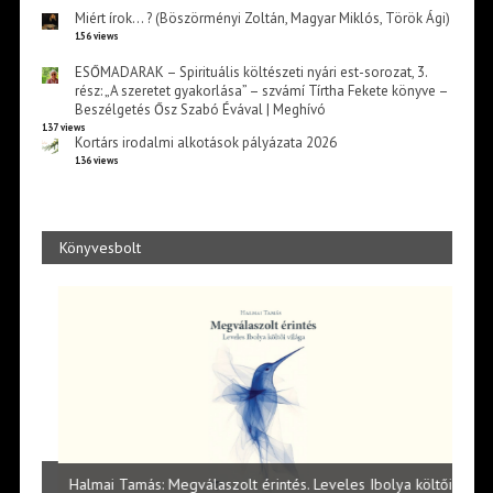
Miért írok… ? (Böszörményi Zoltán, Magyar Miklós, Török Ági)
156 views
ESŐMADARAK – Spirituális költészeti nyári est-sorozat, 3.
rész: „A szeretet gyakorlása” – szvámí Tírtha Fekete könyve –
Beszélgetés Ősz Szabó Évával | Meghívó
137 views
Kortárs irodalmi alkotások pályázata 2026
136 views
Könyvesbolt
l
Halmai Tamás: Megválaszolt érintés. Leveles Ibolya költői