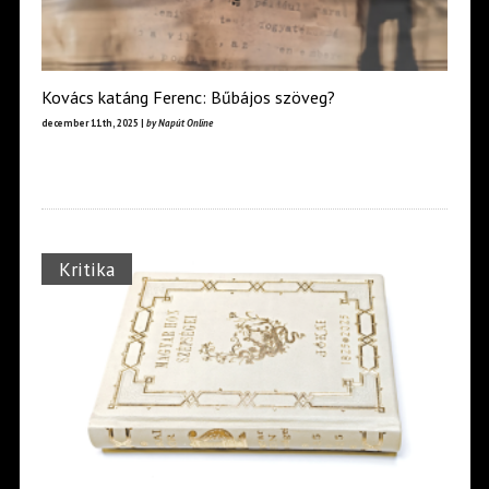
Kovács katáng Ferenc: Bűbájos szöveg?
december 11th, 2025 |
by Napút Online
Kritika