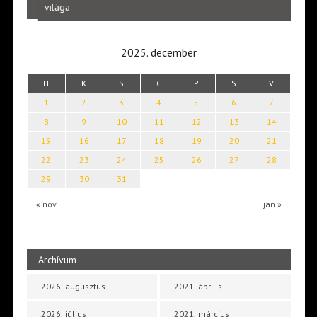
Laka
világa
2025. december
H
K
S
C
P
S
V
1
2
3
4
5
6
7
8
9
10
11
12
13
14
15
16
17
18
19
20
21
22
23
24
25
26
27
28
29
30
31
« nov
jan »
Archívum
2026. augusztus
2021. április
2026. július
2021. március