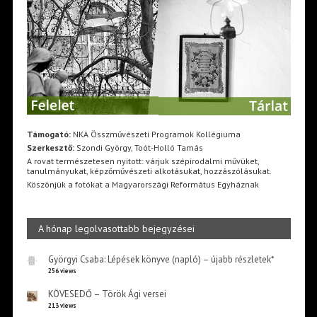
Támogató:
NKA Összművészeti Programok Kollégiuma
Szerkesztő:
Szondi György, Toót-Holló Tamás
A rovat természetesen nyitott: várjuk szépirodalmi művüket,
tanulmányukat, képzőművészeti alkotásukat, hozzászólásukat.
Köszönjük a fotókat a Magyarországi Református Egyháznak
A hónap legolvasottabb bejegyzései
Györgyi Csaba: Lépések könyve (napló) – újabb részletek*
256 views
KÖVESEDŐ – Török Ági versei
213 views