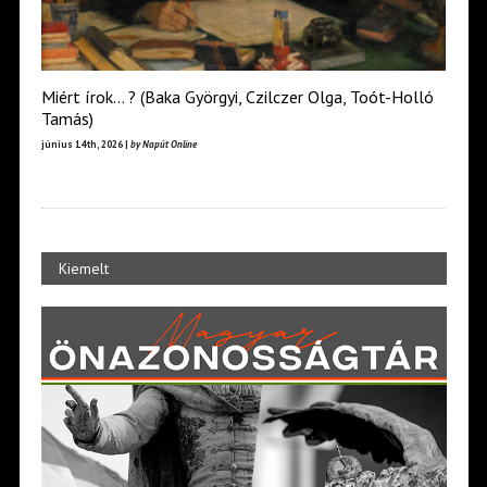
Miért írok… ? (Baka Györgyi, Czilczer Olga, Toót-Holló
Tamás)
június 14th, 2026 |
by Napút Online
Kiemelt