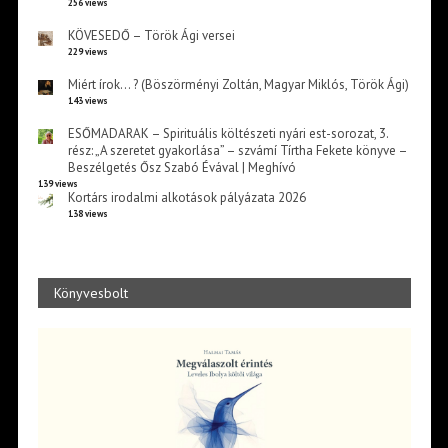
256 views
KÖVESEDŐ – Török Ági versei
229 views
Miért írok… ? (Böszörményi Zoltán, Magyar Miklós, Török Ági)
143 views
ESŐMADARAK – Spirituális költészeti nyári est-sorozat, 3.
rész: „A szeretet gyakorlása” – szvámí Tírtha Fekete könyve –
Beszélgetés Ősz Szabó Évával | Meghívó
139 views
Kortárs irodalmi alkotások pályázata 2026
138 views
Könyvesbolt