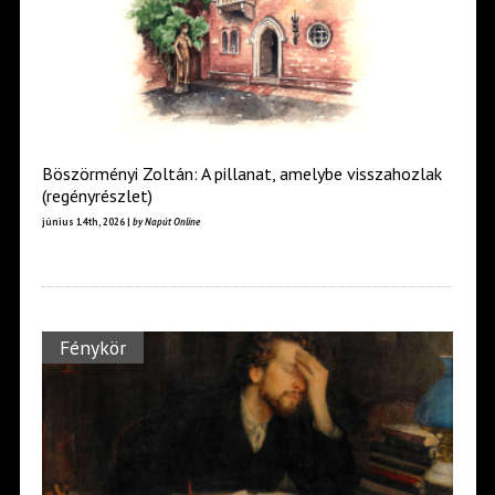
Böszörményi Zoltán: A pillanat, amelybe visszahozlak
(regényrészlet)
június 14th, 2026 |
by Napút Online
Fénykör