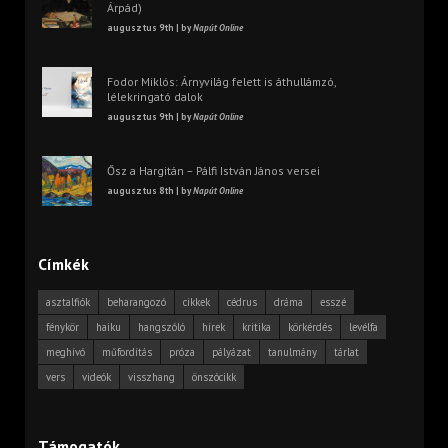
Árpád)
augusztus 9th | by
Napút Online
Fodor Miklós: Árnyvilág felett is áthullámzó,
lélekringató dalok
augusztus 9th | by
Napút Online
Ősz a Hargitán – Pálfi István János versei
augusztus 8th | by
Napút Online
Címkék
asztalfiók
beharangozó
cikkek
cédrus
dráma
esszé
fénykör
haiku
hangszóló
hírek
kritika
körkérdés
levélfa
meghívó
műfordítás
próza
pályázat
tanulmány
tárlat
vers
videók
visszhang
önszócikk
Támogatók