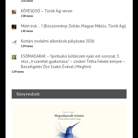
256 views
KÖVESEDŐ – Török Ági versei
238 views
Miért írok… ? (Böszörményi Zoltán, Magyar Miklós, Török Ági)
143 views
Kortárs irodalmi alkotások pályázata 2026
139 views
ESŐMADARAK – Spirituális költészeti nyári est-sorozat, 3.
rész: „A szeretet gyakorlása” – szvámí Tírtha Fekete könyve –
Beszélgetés Ősz Szabó Évával | Meghívó
139 views
Könyvesbolt