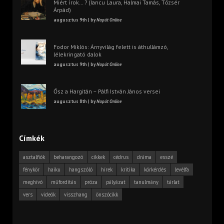
Miért írok… ? (Iancu Laura, Halmai Tamás, Tőzsér
Árpád)
augusztus 9th | by
Napút Online
Fodor Miklós: Árnyvilág felett is áthullámzó,
lélekringató dalok
augusztus 9th | by
Napút Online
Ősz a Hargitán – Pálfi István János versei
augusztus 8th | by
Napút Online
Címkék
asztalfiók
beharangozó
cikkek
cédrus
dráma
esszé
fénykör
haiku
hangszóló
hírek
kritika
körkérdés
levélfa
meghívó
műfordítás
próza
pályázat
tanulmány
tárlat
vers
videók
visszhang
önszócikk