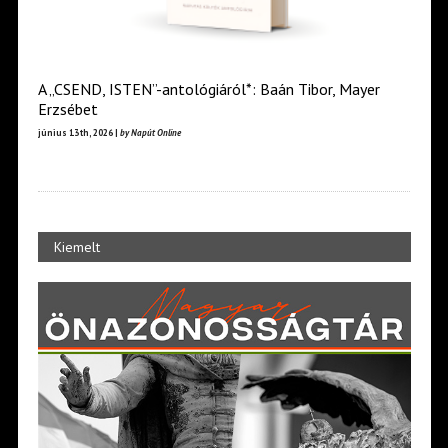
A „CSEND, ISTEN”-antológiáról*: Baán Tibor, Mayer
Erzsébet
június 13th, 2026 |
by Napút Online
Kiemelt