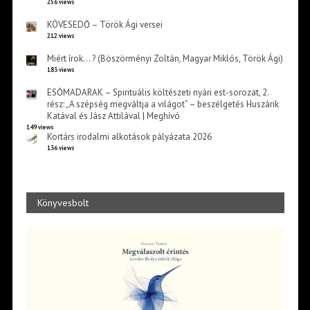
256 views
KÖVESEDŐ – Török Ági versei
212 views
Miért írok… ? (Böszörményi Zoltán, Magyar Miklós, Török Ági)
183 views
ESŐMADARAK – Spirituális költészeti nyári est-sorozat, 2.
rész: „A szépség megváltja a világot” – beszélgetés Huszárik
Katával és Jász Attilával | Meghívó
149 views
Kortárs irodalmi alkotások pályázata 2026
136 views
Könyvesbolt