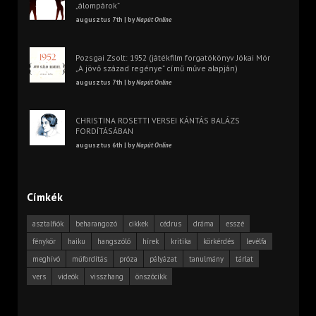
„álompárok”
augusztus 7th | by
Napút Online
Pozsgai Zsolt: 1952 (játékfilm forgatókönyv Jókai Mór
„A jövő század regénye” című műve alapján)
augusztus 7th | by
Napút Online
CHRISTINA ROSETTI VERSEI KÁNTÁS BALÁZS
FORDÍTÁSÁBAN
augusztus 6th | by
Napút Online
Címkék
asztalfiók
beharangozó
cikkek
cédrus
dráma
esszé
fénykör
haiku
hangszóló
hírek
kritika
körkérdés
levélfa
meghívó
műfordítás
próza
pályázat
tanulmány
tárlat
vers
videók
visszhang
önszócikk