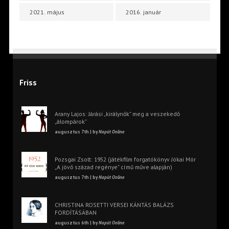
2021. május
2016. január
Friss
Arany Lajos: Járási „királynők” meg a veszekedő
„álompárok”
augusztus 7th | by
Napút Online
Pozsgai Zsolt: 1952 (játékfilm forgatókönyv Jókai Mór
„A jövő század regénye” című műve alapján)
augusztus 7th | by
Napút Online
CHRISTINA ROSETTI VERSEI KÁNTÁS BALÁZS
FORDÍTÁSÁBAN
augusztus 6th | by
Napút Online