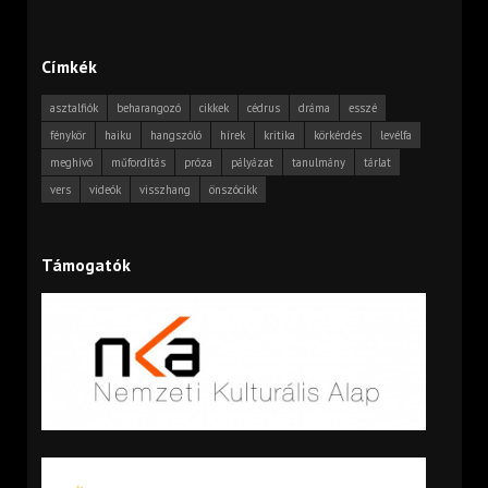
Címkék
asztalfiók
beharangozó
cikkek
cédrus
dráma
esszé
fénykör
haiku
hangszóló
hírek
kritika
körkérdés
levélfa
meghívó
műfordítás
próza
pályázat
tanulmány
tárlat
vers
videók
visszhang
önszócikk
Támogatók