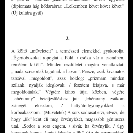
(diplomata hág kődarabra): „Lelkemben követ követ követ.”
(Új kultúra gyúl)
*
3.
A költő „műveleteit” a természeti elemekkel gyakorolja.
„Égertobozokat ropogtat a Föld, / csóka vár a csendben,
remélem kikölt”. Minden rezdületet magára vonatkoztat:
„madárszívaorták tágulnak a havon”. Persze, csak kívánatos
társával „megoldott”, azaz boldog: „prizmám minden
szilánk, nyalják ideglovak, / feszítem felajzva, s már
megoldottalak.” Végtére kínos útjai közben, végére
„fehérarany” beteljesüléshez jut: „fehérarany zsákom
zsinegét elosztom, / hattyútollgyöngyökkel is
körbeakasztom.” (Műveletek) A sors sodrását érzi, élvezi, de
hogy „lik”-ként éli meg örvénylését, magasabb géniuszra
utal. „Sodor a sors engem, / sivár, ha örvénylik, / úgy
kerengek benne, / mint feketén a lik.” (Az én reverendám)