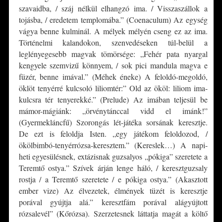
szavaidba, / száj nélkül elhangzó ima. / Visszaszállok a
tojásba, / eredetem templomába.” (Coenaculum) Az egység
vágya benne kulminál. A mélyek mélyén cseng ez az ima.
Történelmi kalandokon, szenvedéseken túl-belül a
leglényegesebb magvak tömörsége: „Fehér pata nyargal
kengyele szemvizű könnyem, / sok pici mandula magva e
füzér, benne imával.” (Méhek éneke) A feloldó-megoldó,
öklöt tenyérré kulcsoló liliomtér:” Old az ököl: liliom ima-
kulcsra tér tenyerekké.” (Prelude) Az imában teljesül be
mámor-mágiánk: „örvénytánccal vidd el imánk!”
(Gyermekláncfű) Szorongás lét-játéka sorsának keresztje.
De ezt is feloldja Isten. „egy játékom feloldozod, /
ökölbimbó-tenyérrózsa-keresztem.” (Kereslek…) A napi-
heti egyesülésnek, extázisnak guzsalyos „pókiga” szeretete a
Teremtő ostya.” Szívek árján lenge háló, / keresztguzsaly
rostja / a Teremtő szeretete / e pókiga ostya.” (Akasztott
ember vize) Az élvezetek, élmények tüzét is keresztje
porával gyújtja alá.” keresztfám porával alágyújtott
rózsalevél” (Kőrózsa). Szerzetesnek láttatja magát a költő