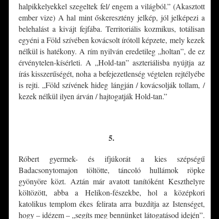
halpikkelyekkel szegeltek fel/ engem a világból.” (Akasztott
ember vize) A hal mint őskeresztény jelkép, jól jelképezi a
belehalást a kivájt fejfába. Territoriális kozmikus, totálisan
egyéni a Föld szívében kovácsolt írótoll képzete, mely kezek
nélkül is hatékony. A rím nyilván eredetileg „holtan”, de ez
érvénytelen-kísérleti. A „Hold-tan” aszteriálisba nyújtja az
írás kisszerűségét, noha a befejezetlenség végtelen rejtélyébe
is rejti. „Föld szívének hideg lángján / kovácsolják tollam, /
kezek nélkül ilyen árván / hajtogatják Hold-tan.”
*
5.
Róbert gyermek- és ifjúkorát a kies szépségű
Badacsonytomajon töltötte, táncoló hullámok röpke
gyönyöre közt. Aztán már avatott tanítóként Keszthelyre
költözött, abba a Helikon-fészekbe, hol a középkori
katolikus templom ékes felirata arra buzdítja az Istenséget,
hogy – idézem – „segíts meg bennünket látogatásod idején”.