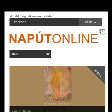
Mondd meg nékem, merre találom…
Kritika
június 15th, 2026 |