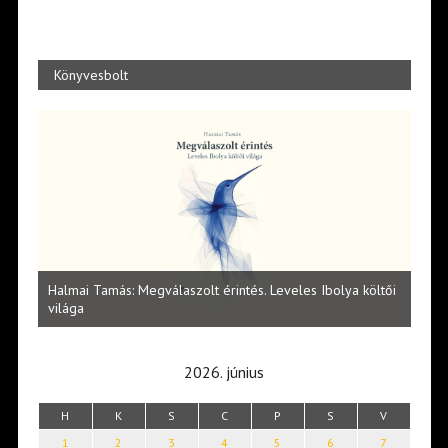
Könyvesbolt
l
Halmai Tamás: Megválaszolt érintés. Leveles Ibolya költői
Laka
világa
2026. június
H
K
S
C
P
S
V
1
2
3
4
5
6
7