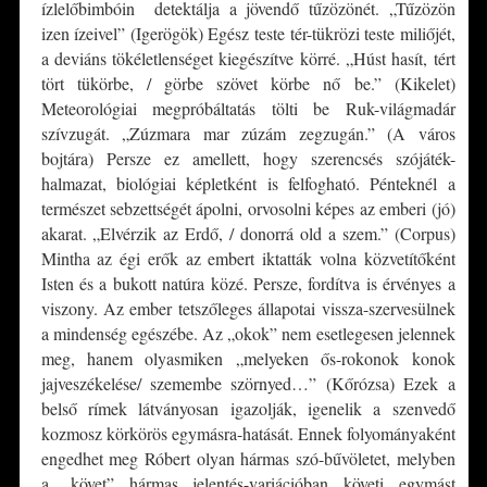
ízlelőbimbóin detektálja a jövendő tűzözönét. „Tűzözön
izen ízeivel” (Igerögök) Egész teste tér-tükrözi teste miliőjét,
a deviáns tökéletlenséget kiegészítve körré. „Húst hasít, tért
tört tükörbe, / görbe szövet körbe nő be.” (Kikelet)
Meteorológiai megpróbáltatás tölti be Ruk-világmadár
szívzugát. „Zúzmara mar zúzám zegzugán.” (A város
bojtára) Persze ez amellett, hogy szerencsés szójáték-
halmazat, biológiai képletként is felfogható. Pénteknél a
természet sebzettségét ápolni, orvosolni képes az emberi (jó)
akarat. „Elvérzik az Erdő, / donorrá old a szem.” (Corpus)
Mintha az égi erők az embert iktatták volna közvetítőként
Isten és a bukott natúra közé. Persze, fordítva is érvényes a
viszony. Az ember tetszőleges állapotai vissza-szervesülnek
a mindenség egészébe. Az „okok” nem esetlegesen jelennek
meg, hanem olyasmiken „melyeken ős-rokonok konok
jajveszékelése/ szemembe szörnyed…” (Kőrózsa) Ezek a
belső rímek látványosan igazolják, igenelik a szenvedő
kozmosz körkörös egymásra-hatását. Ennek folyományaként
engedhet meg Róbert olyan hármas szó-bűvöletet, melyben
a „követ” hármas jelentés-variációban követi egymást