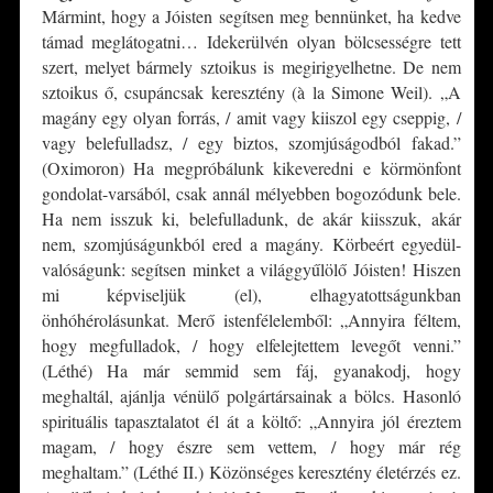
Mármint, hogy a Jóisten segítsen meg bennünket, ha kedve
támad meglátogatni… Idekerülvén olyan bölcsességre tett
szert, melyet bármely sztoikus is megirigyelhetne. De nem
sztoikus ő, csupáncsak keresztény (à la Simone Weil). „A
magány egy olyan forrás, / amit vagy kiiszol egy cseppig, /
vagy belefulladsz, / egy biztos, szomjúságodból fakad.”
(Oximoron) Ha megpróbálunk kikeveredni e körmönfont
gondolat-varsából, csak annál mélyebben bogozódunk bele.
Ha nem isszuk ki, belefulladunk, de akár kiisszuk, akár
nem, szomjúságunkból ered a magány. Körbeért egyedül-
valóságunk: segítsen minket a világgyűlölő Jóisten! Hiszen
mi képviseljük (el), elhagyatottságunkban
önhóhérolásunkat. Merő istenfélelemből: „Annyira féltem,
hogy megfulladok, / hogy elfelejtettem levegőt venni.”
(Léthé) Ha már semmid sem fáj, gyanakodj, hogy
meghaltál, ajánlja vénülő polgártársainak a bölcs. Hasonló
spirituális tapasztalatot él át a költő: „Annyira jól éreztem
magam, / hogy észre sem vettem, / hogy már rég
meghaltam.” (Léthé II.) Közönséges keresztény életérzés ez.