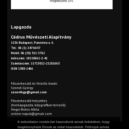
Lapgazda
Cédrus Művészeti Alapítvány
1136 Budapest, Pannónia u. 6.
Tel.: 06 (1) 247-6657
Mobil: 06 (30) 511-3762
Adószám: 18110661-2-41
Számlaszám: 11713012-21181665
ISSN 1588-1466
Főszerkesztő és felelős kiadó:
Szondi György
szon46gy@gmail.com
Főszerkesztő-helyettes
(honlapgazda, képgrafikai tervező):
Hegyi-Botos Attila
online.naput@gmail.com
A weboldalon cookie-kat használunk annak érdekében, hogy
megkönnyítsük Önnek az oldal használatát. Felhívjuk szíves