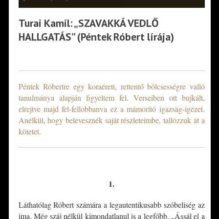
Turai Kamil: „SZAVAKKÁ VEDLŐ
HALLGATÁS” (Péntek Róbert lírája)
*
Péntek Róbertre egy koraérett, rettentő bölcsességre valló
tanulmánya alapján figyeltem fel. Verseiben ott bujkált,
elrejtve majd fel-fellobbanva ez a mámorító igazság-igézet.
Anélkül, hogy belevesznék saját részleteimbe, tallózzuk át a
kötetet.
*
1.
Láthatólag Róbert számára a legautentikusabb szóbeliség az
ima. Még száj nélkül kimondatlanul is a legfőbb. „Ássál el a