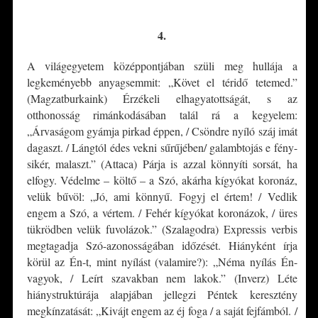
*
4.
A világegyetem középpontjában szüli meg hullája a
legkeményebb anyagsemmit: „Követ el téridő tetemed.”
(Magzatburkaink) Érzékeli elhagyatottságát, s az
otthonosság rimánkodásában talál rá a kegyelem:
„Árvaságom gyámja pirkad éppen, / Csöndre nyíló száj imát
dagaszt. / Lángtól édes vekni sűrűjében/ galambtojás e fény-
sikér, malaszt.” (Attaca) Párja is azzal könnyíti sorsát, ha
elfogy. Védelme – költő – a Szó, akárha kígyókat koronáz,
velük bűvöl: „Jó, ami könnyű. Fogyj el értem! / Vedlik
engem a Szó, a vértem. / Fehér kígyókat koronázok, / üres
tükrödben velük fuvolázok.” (Szalagodra) Expressis verbis
megtagadja Szó-azonosságában időzését. Hiányként írja
körül az Én-t, mint nyílást (valamire?): „Néma nyílás Én-
vagyok, / Leírt szavakban nem lakok.” (Inverz) Léte
hiánystruktúrája alapjában jellegzi Péntek keresztény
megkínzatását: „Kivájt engem az éj foga / a saját fejfámból. /