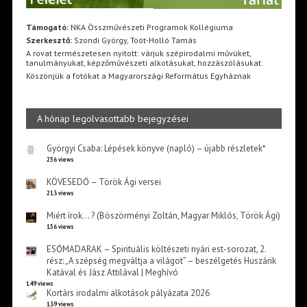
Támogató:
NKA Összművészeti Programok Kollégiuma
Szerkesztő:
Szondi György, Toót-Holló Tamás
A rovat természetesen nyitott: várjuk szépirodalmi művüket,
tanulmányukat, képzőművészeti alkotásukat, hozzászólásukat.
Köszönjük a fotókat a Magyarországi Református Egyháznak
A hónap legolvasottabb bejegyzései
Györgyi Csaba: Lépések könyve (napló) – újabb részletek*
256 views
KÖVESEDŐ – Török Ági versei
213 views
Miért írok… ? (Böszörményi Zoltán, Magyar Miklós, Török Ági)
156 views
ESŐMADARAK – Spirituális költészeti nyári est-sorozat, 2.
rész: „A szépség megváltja a világot” – beszélgetés Huszárik
Katával és Jász Attilával | Meghívó
149 views
Kortárs irodalmi alkotások pályázata 2026
139 views