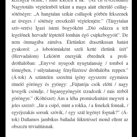
Nagytotális végtelenből tekint a maga alatt elterülő csillag-
sötétségre: „A hangtalan szikár csillagok görbén fekszenek
az üveges / sötétség ereszkedő végtelenjére.” (Tárgytalan
szív-verés) Igazi isteni bogyóként „Dió odázza a telt
legelőnek hervadt/ lépteitől lomhán égő csipkebogyóit”. De
nem önmagába zárulva. Életünkre drasztikusan hatást
gyakorol: „s lobotómiaként szeli ketté életünk ízét”
(Hervadalom) Lekötött energiák ébrednek a proli-
dróthálóban: „Enyvvé nyugodt nyugtalanság / tombol a
tömegben, / súlytalanság fényfüzéres/ dróthálóba reppen.”
(Á-tok) A szüntelen szerelmi igény egyszerre egymásra
rímelő göröngy és gyöngy: „Fújtatója csók előtti / nagy
levegők csöndje, / higanygyöngyöt izzadozik / más térből
göröngye.” (Költészet) Ám a léha promiszkuitást megveti a
jeles szerző: „Jár a csípő, mint a rokka, / a fenekek fonnak, /
egyéjszakás sorsuk szövik, / egy szál legényt fognak?” (Á-
tok) Dallamos jambikus balladai lüktetéssel mond ellent az
obszcén trivialitásnak.