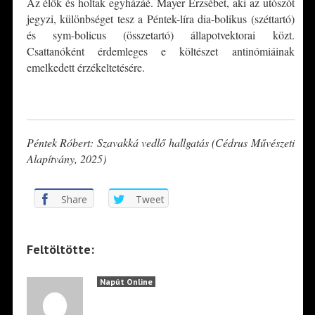
Az élők és holtak egyházáé. Mayer Erzsébet, aki az utószót
jegyzi, különbséget tesz a Péntek-líra dia-bolikus (széttartó)
és sym-bolicus (összetartó) állapotvektorai közt.
Csattanóként érdemleges e költészet antinómiáinak
emelkedett érzékeltetésére.
*
Péntek Róbert: Szavakká vedlő hallgatás (Cédrus Művészeti
Alapítvány, 2025)
Share
Tweet
Feltöltötte:
Napút Online