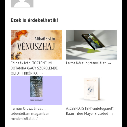
Ezek is érdekelhetik!
→
Földeák Iván: TÖRTÉNELMI
Lajtos Nóra: Időrésnyi élet
BOTANIKA AVAGY SZERELEMBE
→
OLTOTT KRÓNIKA
Tamási Orosz János: „…
A „CSEND, ISTEN”-antológiáról*:
→
lebontottam magamban
Baán Tibor, Mayer Erzsébet
→
minden kőfalat…”