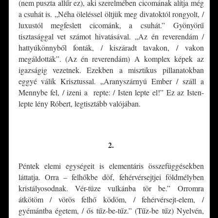
(nem puszta allűr ez), aki szerelmében cicomának alítja még
a csuhát is. „Néha öleléssel öltjük meg divatoktól rongyolt, /
luxustól megfeslett cicománk, a csuhát.” Gyönyörű
tisztasággal vet számot hivatásával. „Az én reverendám /
hattyúkönnyből fonták, / kiszáradt tavakon, / vakon
megáldották”. (Az én reverendám) A komplex képek az
igazságig vezetnek. Ezekben a misztikus pillanatokban
eggyé válik Krisztussal. „Aranyszárnyú Ember / száll a
Mennybe fel, / izeni a repte: / Isten lepte el!” Ez az Isten-
lepte lény Róbert, legtisztább valójában.
*
2.
Péntek elemi egységeit is elementáris összefüggésekben
láttatja. Orra – felhőkbe döf, fehérvérsejtjei földmélyben
kristályosodnak. Vér-tüze vulkánba tör be.” Orromra
átkötöm / vörös felhő ködöm, / fehérvérsejt-elem, /
gyémántba égetem, / ős tűz-be-tűz.” (Tűz-be tűz) Nyelvén,