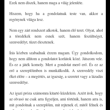
Ezek nem díszek, hanem maga a világ jelenléte.
Hiszem, hogy ha a gondolatnak teste van, akkor a
regénynek világa lesz.
Nem egy zárt rendszert alkotok, hanem élő teret. Olyat, ahol
a töredékek nem esnek szét, hanem feszültséget,
szenvedélyt, tüzet élesztenek.
Írás közben szabadnak érzem magam. Úgy gondolkodom,
hogy nem állítom a gondolatot korlátok közé. Játszom vele.
És ez a játék komoly. Mert a gondolat merő erő. És ez az
erő a szereplőimben is munkálkodik. A szenvedély viszi
őket előre – a megértés, az igazság, a szeretet vagy a lázadás
szenvedélye.
Az igazi próza számomra kitartó küzdelem. Azért írok, hogy
az olvasó ne csak arra figyeljen, ami történik, hanem arra is,
mit gondolnak a szereplőim, mit rejtenek el, mitől félnek és