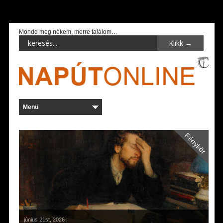
Mondd meg nékem, merre találom…
Fénykör
június 21st, 2026 |