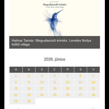
a
Halmai Tamás: Megválaszolt érintés. Leveles Ibolya
Laka
költői világa
2026. június
H
K
S
C
P
S
V
1
2
3
4
5
6
7
8
9
10
11
12
13
14
15
16
17
18
19
20
21
22
23
24
25
26
27
28
29
30