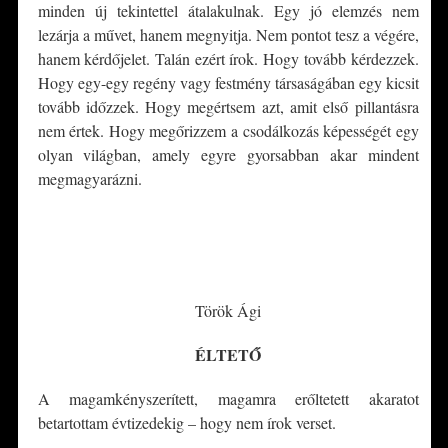
minden új tekintettel átalakulnak. Egy jó elemzés nem
lezárja a művet, hanem megnyitja. Nem pontot tesz a végére,
hanem kérdőjelet. Talán ezért írok. Hogy tovább kérdezzek.
Hogy egy-egy regény vagy festmény társaságában egy kicsit
tovább időzzek. Hogy megértsem azt, amit első pillantásra
nem értek. Hogy megőrizzem a csodálkozás képességét egy
olyan világban, amely egyre gyorsabban akar mindent
megmagyarázni.
*
*
Török Ági
ÉLTETŐ
A magamkényszerített, magamra erőltetett akaratot
betartottam évtizedekig – hogy nem írok verset.