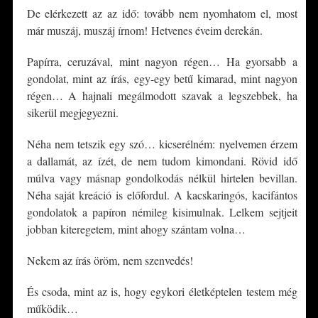
De elérkezett az az idő: tovább nem nyomhatom el, most
már muszáj, muszáj írnom! Hetvenes éveim derekán.
Papírra, ceruzával, mint nagyon régen… Ha gyorsabb a
gondolat, mint az írás,
egy-egy betű kimarad, mint nagyon
régen… A hajnali megálmodott szavak a legszebbek, ha
sikerül megjegyezni.
Néha nem tetszik egy szó… kicserélném: nyelvemen érzem
a dallamát, az ízét, de nem tudom kimondani. Rövid idő
múlva vagy másnap gondolkodás nélkül hirtelen bevillan.
Néha saját kreáció is előfordul. A kacskaringós, kacifántos
gondolatok a papíron némileg kisimulnak. Lelkem sejtjeit
jobban kiteregetem, mint ahogy szántam volna…
Nekem az írás öröm, nem szenvedés!
És csoda, mint az is, hogy egykori életképtelen testem még
működik…