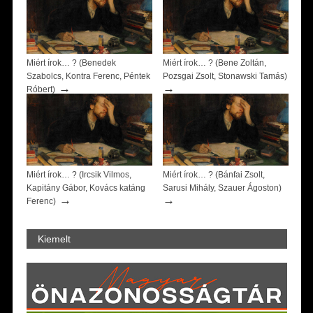
Miért írok… ? (Benedek
Miért írok… ? (Bene Zoltán,
Szabolcs, Kontra Ferenc, Péntek
Pozsgai Zsolt, Stonawski Tamás)
→
→
Róbert)
Miért írok… ? (Ircsik Vilmos,
Miért írok… ? (Bánfai Zsolt,
Kapitány Gábor, Kovács katáng
Sarusi Mihály, Szauer Ágoston)
→
→
Ferenc)
Kiemelt