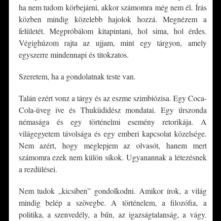
ha nem tudom körbejárni, akkor számomra még nem él. Írás
közben mindig közelebb hajolok hozzá. Megnézem a
felületét. Megpróbálom kitapintani, hol sima, hol érdes.
Végighúzom rajta az ujjam, mint egy tárgyon, amely
egyszerre mindennapi és titokzatos.
Szeretem, ha a gondolatnak teste van.
Talán ezért vonz a tárgy és az eszme szimbiózisa. Egy Coca-
Cola-üveg íve és Thuküdidész mondatai. Egy űrszonda
némasága és egy történelmi esemény retorikája. A
világegyetem távolsága és egy emberi kapcsolat közelsége.
Nem azért, hogy meglepjem az olvasót, hanem mert
számomra ezek nem külön síkok. Ugyanannak a létezésnek
a rezdülései.
Nem tudok „kicsiben” gondolkodni. Amikor írok, a világ
mindig belép a szövegbe. A történelem, a filozófia, a
politika, a szenvedély, a bűn, az igazságtalanság, a vágy.