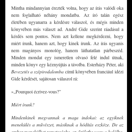
Mintha mindannyian érezték volna, hogy az írás valódi oka
nem foglalható néhány mondatba. Az író talán egész
életében ugyanarra a kérdésre válaszol, és mégis minden
könyvében más választ ad. André Gide szerint ráadásul a
kérdés sem pontos. Nem azt kellene megkérdezni, hogy
miért írunk, hanem azt, hogy kinek írunk. Az írás ugyanis
nem magányos monológ, hanem láthatatlan párbeszéd.
Minden mondat egy ismeretlen olvasó felé indul útnak,
minden könyv egy kéznyújtás a távolba. Esterházy Péter, aki
Bevezetés a szépirodalomba
című könyvében franciául idézi
Gide kérdését, sajátosan válaszol rá:
»„Pourquoi écrivez-vous?”
Miért írunk?
Mindenkinek megvannak a maga indokai: az egyiknek
menekülés a művészet, másiknak a hódítás eszköze. De az
ember menekülhet remeteségbe, az őrületbe vagy a halálba,