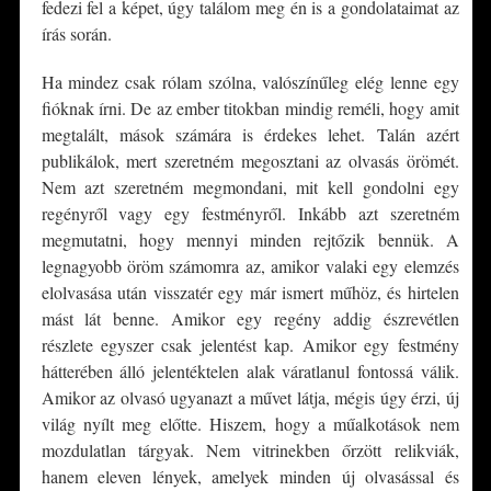
fedezi fel a képet, úgy találom meg én is a gondolataimat az
írás során.
Ha mindez csak rólam szólna, valószínűleg elég lenne egy
fióknak írni. De az ember titokban mindig reméli, hogy amit
megtalált, mások számára is érdekes lehet. Talán azért
publikálok, mert szeretném megosztani az olvasás örömét.
Nem azt szeretném megmondani, mit kell gondolni egy
regényről vagy egy festményről. Inkább azt szeretném
megmutatni, hogy mennyi minden rejtőzik bennük. A
legnagyobb öröm számomra az, amikor valaki egy elemzés
elolvasása után visszatér egy már ismert műhöz, és hirtelen
mást lát benne. Amikor egy regény addig észrevétlen
részlete egyszer csak jelentést kap. Amikor egy festmény
hátterében álló jelentéktelen alak váratlanul fontossá válik.
Amikor az olvasó ugyanazt a művet látja, mégis úgy érzi, új
világ nyílt meg előtte. Hiszem, hogy a műalkotások nem
mozdulatlan tárgyak. Nem vitrinekben őrzött relikviák,
hanem eleven lények, amelyek minden új olvasással és