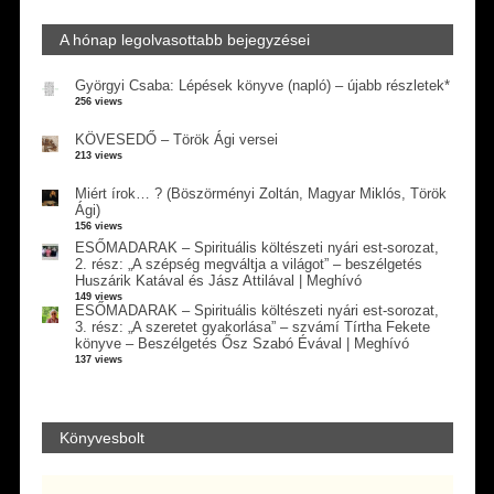
A hónap legolvasottabb bejegyzései
Györgyi Csaba: Lépések könyve (napló) – újabb részletek*
256 views
KÖVESEDŐ – Török Ági versei
213 views
Miért írok… ? (Böszörményi Zoltán, Magyar Miklós, Török
Ági)
156 views
ESŐMADARAK – Spirituális költészeti nyári est-sorozat,
2. rész: „A szépség megváltja a világot” – beszélgetés
Huszárik Katával és Jász Attilával | Meghívó
149 views
ESŐMADARAK – Spirituális költészeti nyári est-sorozat,
3. rész: „A szeretet gyakorlása” – szvámí Tírtha Fekete
könyve – Beszélgetés Ősz Szabó Évával | Meghívó
137 views
Könyvesbolt