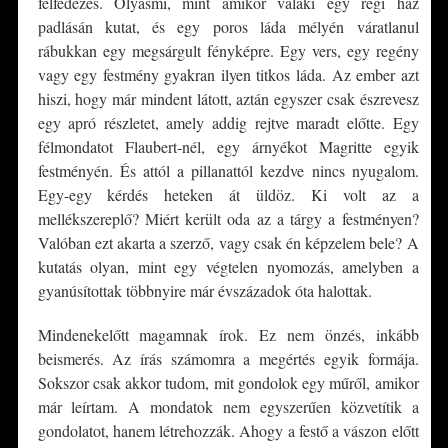
felfedezés. Olyasmi, mint amikor valaki egy régi ház
padlásán kutat, és egy poros láda mélyén váratlanul
rábukkan egy megsárgult fényképre. Egy vers, egy regény
vagy egy festmény gyakran ilyen titkos láda. Az ember azt
hiszi, hogy már mindent látott, aztán egyszer csak észrevesz
egy apró részletet, amely addig rejtve maradt előtte. Egy
félmondatot Flaubert-nél, egy árnyékot Magritte egyik
festményén. És attól a pillanattól kezdve nincs nyugalom.
Egy-egy kérdés heteken át üldöz. Ki volt az a
mellékszereplő? Miért került oda az a tárgy a festményen?
Valóban ezt akarta a szerző, vagy csak én képzelem bele? A
kutatás olyan, mint egy végtelen nyomozás, amelyben a
gyanúsítottak többnyire már évszázadok óta halottak.
Mindenekelőtt magamnak írok. Ez nem önzés, inkább
beismerés. Az írás számomra a megértés egyik formája.
Sokszor csak akkor tudom, mit gondolok egy műről, amikor
már leírtam. A mondatok nem egyszerűen közvetítik a
gondolatot, hanem létrehozzák. Ahogy a festő a vászon előtt