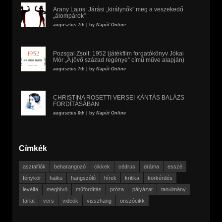
Arany Lajos: Járási „királynők” meg a veszekedő
„álompárok”
augusztus 7th | by
Napút Online
Pozsgai Zsolt: 1952 (játékfilm forgatókönyv Jókai
Mór „A jövő század regénye” című műve alapján)
augusztus 7th | by
Napút Online
CHRISTINA ROSETTI VERSEI KÁNTÁS BALÁZS
FORDÍTÁSÁBAN
augusztus 6th | by
Napút Online
Címkék
asztalfiók
beharangozó
cikkek
cédrus
dráma
esszé
fénykör
haiku
hangszóló
hírek
kritika
körkérdés
levélfa
meghívó
műfordítás
próza
pályázat
tanulmány
tárlat
vers
videók
visszhang
önszócikk