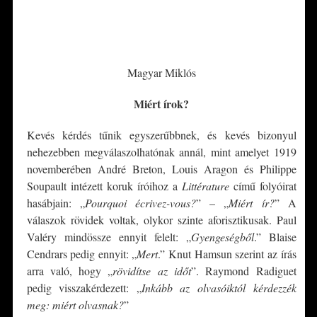
*
*
Magyar Miklós
Miért írok?
Kevés kérdés tűnik egyszerűbbnek, és kevés bizonyul
nehezebben megválaszolhatónak annál, mint amelyet 1919
novemberében André Breton, Louis Aragon és Philippe
Soupault intézett koruk íróihoz a
Littérature
című folyóirat
hasábjain: „
Pourquoi écrivez-vous?
” – „
Miért ír?
” A
válaszok rövidek voltak, olykor szinte aforisztikusak. Paul
Valéry mindössze ennyit felelt: „
Gyengeségből
.” Blaise
Cendrars pedig ennyit: „
Mert
.” Knut Hamsun szerint az írás
arra való, hogy „
rövidítse az időt
”. Raymond Radiguet
pedig visszakérdezett: „
Inkább az olvasóiktól kérdezzék
meg: miért olvasnak?
”