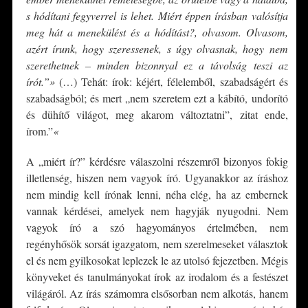
s hódítani fegyverrel is lehet. Miért éppen írásban valósítja
meg hát a menekülést és a hódítást?, olvasom. Olvasom,
azért írunk, hogy szeressenek, s úgy olvasnak, hogy nem
szerethetnek – minden bizonnyal ez a távolság teszi az
írót.”»
(…) Tehát: írok: kéjért, félelemből, szabadságért és
szabadságból; és mert „nem szeretem ezt a kábító, undorító
és dühítő világot, meg akarom változtatni”, zitat ende,
írom.”
«
A „miért ír?” kérdésre válaszolni részemről bizonyos fokig
illetlenség, hiszen nem vagyok író. Ugyanakkor az íráshoz
nem mindig kell írónak lenni, néha elég, ha az embernek
vannak kérdései, amelyek nem hagyják nyugodni. Nem
vagyok író a szó hagyományos értelmében, nem
regényhősök sorsát igazgatom, nem szerelmeseket választok
el és nem gyilkosokat leplezek le az utolsó fejezetben. Mégis
könyveket és tanulmányokat írok az irodalom és a festészet
világáról. Az írás számomra elsősorban nem alkotás, hanem