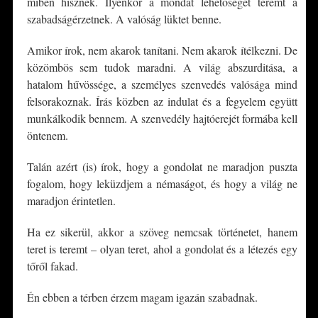
miben hisznek. Ilyenkor a mondat lehetőséget teremt a
szabadságérzetnek. A valóság lüktet benne.
Amikor írok, nem akarok tanítani. Nem akarok ítélkezni. De
közömbös sem tudok maradni. A világ abszurditása, a
hatalom hűvössége, a személyes szenvedés valósága mind
felsorakoznak. Írás közben az indulat és a fegyelem együtt
munkálkodik bennem. A szenvedély hajtóerejét formába kell
öntenem.
Talán azért (is) írok, hogy a gondolat ne maradjon puszta
fogalom, hogy leküzdjem a némaságot, és hogy a világ ne
maradjon érintetlen.
Ha ez sikerül, akkor a szöveg nemcsak történetet, hanem
teret is teremt – olyan teret, ahol a gondolat és a létezés egy
tőről fakad.
Én ebben a térben érzem magam igazán szabadnak.