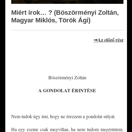
Miért írok… ? (Böszörményi Zoltán,
Magyar Miklós, Török Ági)
⇒Az előző rész
*
*
Böszörményi Zoltán
A GONDOLAT ÉRINTÉSE
Nem tudok úgy írni, hogy ne érezzem a gondolat súlyát.
Ha egy eszme csak megvillan, ha nem tudom megérinteni,