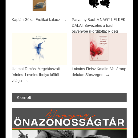
→
Káplán Géza: Erotikai kalauz
Parvathy Baul: A NAGY LELKEK
DALAI. Bevezetés a bául
ösvénybe (Fordította: Rideg
→
Zsófia)
Halmai Tamás: Megválaszolt
Lakatos Fleisz Katalin: Vasárnap
→
érintés. Leveles Ibolya költői
délután Sárszegen
→
világa
Kiemelt