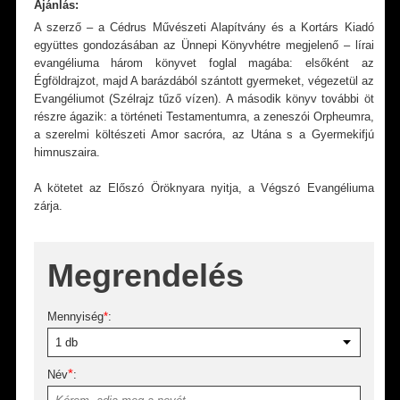
Ajánlás:
A szerző – a Cédrus Művészeti Alapítvány és a Kortárs Kiadó
együttes gondozásában az Ünnepi Könyvhétre megjelenő – lírai
evangéliuma három könyvet foglal magába: elsőként az
Égföldrajzot, majd A barázdából szántott gyermeket, végezetül az
Evangéliumot (Szélrajz tűző vízen). A második könyv további öt
részre ágazik: a történeti Testamentumra, a zeneszói Orpheumra,
a szerelmi költészeti Amor sacróra, az Utána s a Gyermekifjú
himnuszaira.
A kötetet az Előszó Öröknyara nyitja, a Végszó Evangéliuma
zárja.
Megrendelés
Mennyiség
*
:
*
Név
: