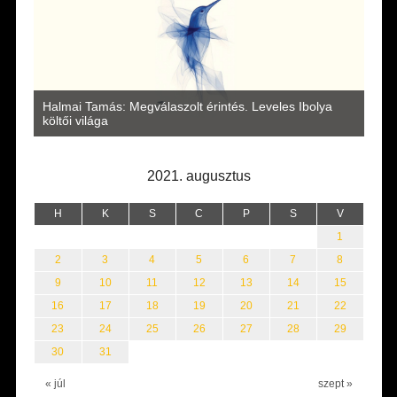
a
Halmai Tamás: Megválaszolt érintés. Leveles Ibolya
Laka
költői világa
2021. augusztus
H
K
S
C
P
S
V
1
2
3
4
5
6
7
8
9
10
11
12
13
14
15
16
17
18
19
20
21
22
23
24
25
26
27
28
29
30
31
« júl
szept »