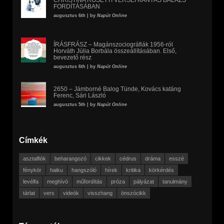
FORDÍTÁSÁBAN
augusztus 6th | by
Napút Online
ÍRÁSFRÁSZ – Magánszociográfiák 1956-ról
Horváth Júlia Borbála összeállításában. Első,
bevezető rész
augusztus 6th | by
Napút Online
2650 – Jámborné Balog Tünde, Kovács katáng
Ferenc, Sári László
augusztus 5th | by
Napút Online
Címkék
asztalfiók
beharangozó
cikkek
cédrus
dráma
esszé
fénykör
haiku
hangszóló
hírek
kritika
körkérdés
levélfa
meghívó
műfordítás
próza
pályázat
tanulmány
tárlat
vers
videók
visszhang
önszócikk