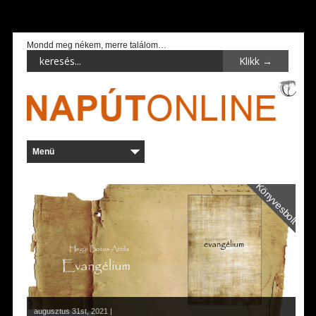
Mondd meg nékem, merre találom…
Könyvesbolt
augusztus 31st, 2021 |