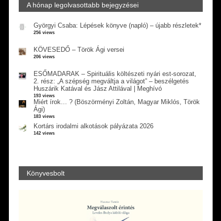
A hónap legolvasottabb bejegyzései
Györgyi Csaba: Lépések könyve (napló) – újabb részletek*
256 views
KÖVESEDŐ – Török Ági versei
206 views
ESŐMADARAK – Spirituális költészeti nyári est-sorozat,
2. rész: „A szépség megváltja a világot” – beszélgetés
Huszárik Katával és Jász Attilával | Meghívó
193 views
Miért írok… ? (Böszörményi Zoltán, Magyar Miklós, Török
Ági)
183 views
Kortárs irodalmi alkotások pályázata 2026
142 views
Könyvesbolt