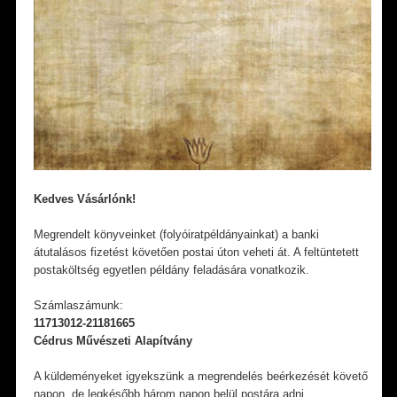
Kedves Vásárlónk!
Megrendelt könyveinket (folyóiratpéldányainkat) a banki
átutalásos fizetést követően postai úton veheti át. A feltüntetett
postaköltség egyetlen példány feladására vonatkozik.
Számlaszámunk:
11713012-21181665
Cédrus Művészeti Alapítvány
A küldeményeket igyekszünk a megrendelés beérkezését követő
napon, de legkésőbb három napon belül postára adni.