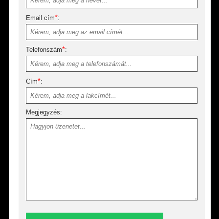
*
Email cím
:
*
Telefonszám
:
*
Cím
:
Megjegyzés: