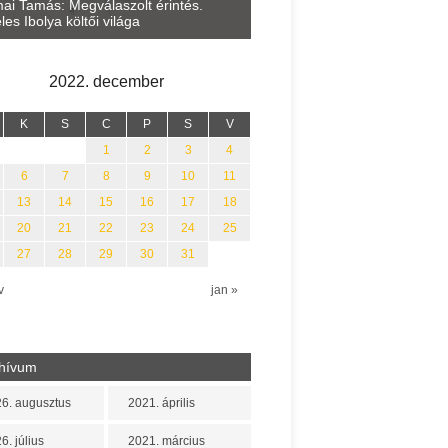
Lakatos Fleisz Katalin: Vasár
ai Tamás: Megválaszolt érintés.
Sárszegen
les Ibolya költői világa
2022. december
K
S
C
P
S
V
1
2
3
4
6
7
8
9
10
11
13
14
15
16
17
18
20
21
22
23
24
25
27
28
29
30
31
v
jan »
hívum
6. augusztus
2021. április
6. július
2021. március