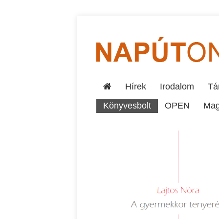
Hírek
Irodalom
Tár
Könyvesbolt
OPEN
Mag