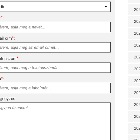
202
*
v
:
202
202
*
il cím
:
202
202
*
efonszám
:
202
*
m
:
20
20
jegyzés:
202
202
202