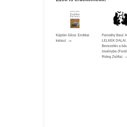
Káplán Géza: Erotikai
Parvathy Baul:
→
kalauz
LELKEK DALAI.
Bevezetés a báu
ösvénybe (Fordít
Rideg Zsófia)