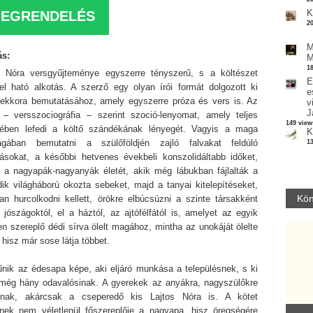
K
EGRENDELÉS
2
M
ás:
M
1
s Nóra versgyűjteménye egyszerre tényszerű, s a költészet
E
vel ható alkotás. A szerző egy olyan írói formát dolgozott ki
e
ekkora bemutatásához, amely egyszerre próza és vers is. Az
v
J
 – versszociográfia – szerint szoció-lenyomat, amely teljes
149 view
ében lefedi a költő szándékának lényegét. Vagyis a maga
K
ágában bemutatni a szülőföldjén zajló falvakat feldúló
1
zásokat, a későbbi hetvenes évekbeli konszolidáltabb időket,
 a nagyapák-nagyanyák életét, akik még lábukban fájlalták a
ik világháború okozta sebeket, majd a tanyai kitelepítéseket,
Kön
an hurcolkodni kellett, örökre elbúcsúzni a szinte társakként
 jószágoktól, el a háztól, az ajtófélfától is, amelyet az egyik
n szereplő dédi sírva ölelt magához, mintha az unokáját ölelte
 hisz már sose látja többet.
tűnik az édesapa képe, aki eljáró munkása a településnek, s ki
 még hány odavalósinak. A gyerekek az anyákra, nagyszülőkre
nak, akárcsak a cseperedő kis Lajtos Nóra is. A kötet
Parvathy Baul: A NAGY LELKEK DALAI.
inek nem véletlenül főszereplője a nagyapa, hisz öregségére