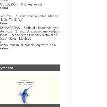
ÖVESEDŐ – Török Ági versei
06 views
iért írok… ? (Böszörményi Zoltán, Magyar
iklós, Török Ági)
83 views
SŐMADARAK – Spirituális költészeti nyári
st-sorozat, 2. rész: „A szépség megváltja a
ilágot” – beszélgetés Huszárik Katával és
ász Attilával | Meghívó
s
ortárs irodalmi alkotások pályázata 2026
36 views
yvesbolt