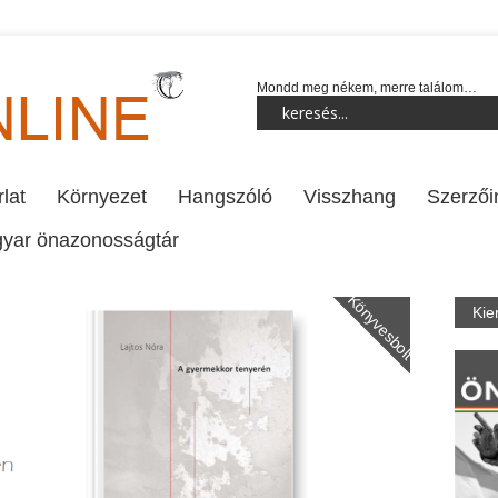
Mondd meg nékem, merre találom…
lat
Környezet
Hangszóló
Visszhang
Szerzői
yar önazonosságtár
Könyvesbolt
Kie