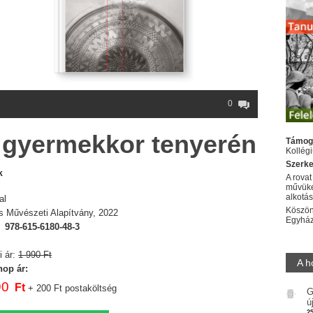
0
A gyermekkor tenyerén
Támog
Kollég
Szerke
k
A rovat
művüke
alkotá
al
Köszön
s Művészeti Alapítvány, 2022
Egyhá
:
978-615-6180-48-3
i ár:
1 990 Ft
A h
op ár:
90
Ft
+ 200 Ft postaköltség
G
ú
2