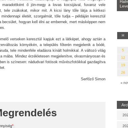
Bevezetés a bául ösvénybe (Fordította:
Halm
n maradottként ő jön-megy a lovas kocsijával, fuvaroz vele
Rideg Zsófia)
Leve
lauz
t, tele zsákokat, mikor mit. A kicsi lány tőle látja a kétkezi
mindennapi életét, szorgalmát, tőle tudja – példáján keresztül
 a becsület, hogyan kell élni az embernek, mert másképpen nem
es.
H
emelő verseken keresztül kapjuk ezt a látképet, ahogy aztán a
zerváltozás környékén, a település főterén megjelenik a bódé,
áruda, tele mindenféle eladásra kínált holmikkal. A változó világ
5
ép a mába. Mindez érzékletesen megjelenítve, olvasmányosan és
12
ben is színesen: nádudvari fotósok művészfotóikkal gazdagítva
19
tet.
26
Serfőző Simon
« no
Arc
egrendelés
202
nnyiség
*
:
202