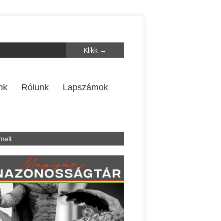
nk
Rólunk
Lapszámok
melt