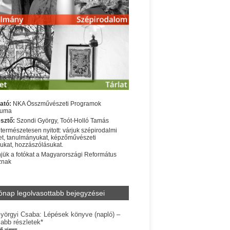
ató:
NKA Összművészeti Programok
iuma
sztő:
Szondi György, Toót-Holló Tamás
 természetesen nyitott: várjuk szépirodalmi
t, tanulmányukat, képzőművészeti
sukat, hozzászólásukat.
jük a fotókat a Magyarországi Református
znak
ónap legolvasottabb bejegyzései
yörgyi Csaba: Lépések könyve (napló) –
jabb részletek*
56 views