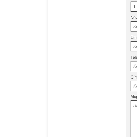
Né
Ema
Tel
Cí
Meg