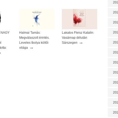
202
202
202
202
 A NAGY
Halmai Tamás:
Lakatos Fleisz Katalin:
Megválaszolt érintés.
Vasárnap délután
→
202
l
Leveles Ibolya költői
Sárszegen
→
otta:
világa
→
202
202
20
20
202
202
202