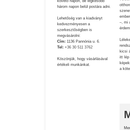
követő napon, de legkésőbb
ottho
Ispány Marietta: Szavak a fényből
három napon belül postára adni.
Káplán Géza: Erotikai ka
szene
ember 
Lehetőség van a kiadványt
–, mi
kedvezményesen a
érdem
szerkesztőségben is
megvásárolni:
Lélek
Cím:
1136 Pannónia u. 6.
rends
Tel:
+36 30 511 3762
kicsi 
itt l
Köszönjük, hogy vásárlásával
képek
értékeli munkánkat.
a köte
M
Me