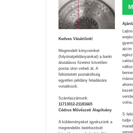
M
Ajánl
Lajto
erejé
Kedves Vásárlónk!
gyerm
alcím
Megrendelt könyveinket
egész
(folyóiratpéldányainkat) a banki
valós
átutalásos fizetést követően
válto
postai úton veheti át. A
benne
feltüntetett postaköltség
másod
egyetlen példány feladására
ahonn
vonatkozik.
kezelt
versbe
Számlaszámunk:
volna,
11713012-21181665
Cédrus Művészeti Alapítvány
S fel
tudja
A küldeményeket igyekszünk a
marad
megrendelés beérkezését
verse