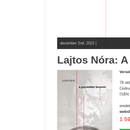
december 2nd, 2022 |
Lajtos Nóra: 
Verse
78 old
Cédru
ISBN
eredet
websh
1 5