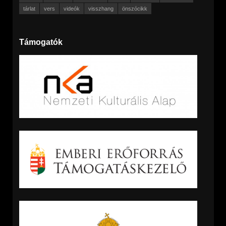
tárlat
vers
videók
visszhang
önszócikk
Támogatók