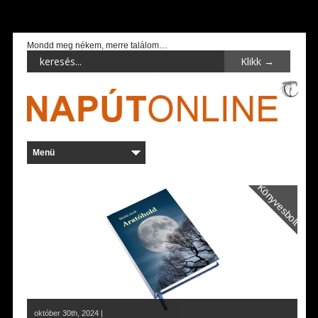
Mondd meg nékem, merre találom…
Könyvesbolt
október 30th, 2024 |