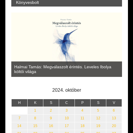
Könyvesbolt
a
Halmai Tamás: Megválaszolt érintés. Leveles Ibolya
Laka
költői világa
2024. október
H
K
S
C
P
S
V
1
2
3
4
5
6
7
8
9
10
11
12
13
14
15
16
17
18
19
20