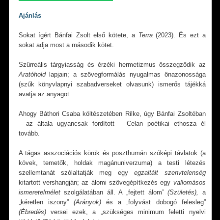
Ajánlás
Sokat ígért Bánfai Zsolt első kötete, a
Terra
(2023). És ezt a
sokat adja most a második kötet.
Szürreális tárgyiasság és érzéki hermetizmus összegződik az
Aratóhold
lapjain; a szövegformálás nyugalmas önazonossága
(szűk könyvlapnyi szabadverseket olvasunk) ismerős tájékká
avatja az anyagot.
Ahogy Báthori Csaba költészetében Rilke, úgy Bánfai Zsoltéban
– az általa ugyancsak fordított – Celan poétikai ethosza él
tovább.
A tágas asszociációs körök és poszthumán szóképi távlatok (a
kövek, temetők, holdak magánuniverzuma) a testi létezés
szellemtanát szólaltatják meg egy
egzaltált szenvtelenség
kitartott vershangján; az álomi szövegépítkezés egy
vallomásos
ismeretelmélet
szolgálatában áll. A „fejtett álom”
(Születés),
a
„kéretlen iszony”
(Arányok)
és a „folyvást dobogó felesleg”
(Ébredés)
versei ezek, a „szükséges minimum feletti nyelvi