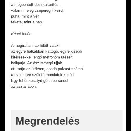
a megbontott deszkakerítés,
valami meleg cseperegni kezd,
puha, mint a vér,
fekete, mint a nap.
Kései fehér
A megíratlan lap fölött valaki
az egyre halkabban kattogó, egyre kisebb
kitérésekkel lengő metronóm ütéseit
hallgatja. Az ősz remegő ujjait
ott tartja az ütőéren, apadó pulzust számol
a nyüszítve születő mondatok között.
Egy fehér kesztyű görcsbe rándul
az asztallapon.
Megrendelés