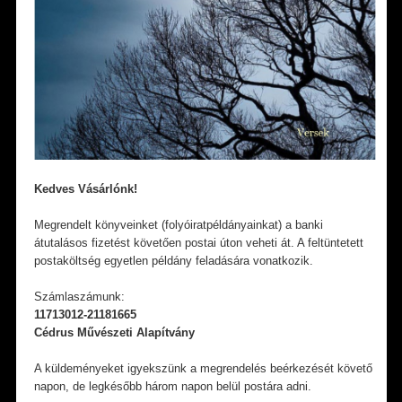
Kedves Vásárlónk!
Megrendelt könyveinket (folyóiratpéldányainkat) a banki
átutalásos fizetést követően postai úton veheti át. A feltüntetett
postaköltség egyetlen példány feladására vonatkozik.
Számlaszámunk:
11713012-21181665
Cédrus Művészeti Alapítvány
A küldeményeket igyekszünk a megrendelés beérkezését követő
napon, de legkésőbb három napon belül postára adni.