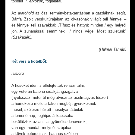
többlet”
(Térközök)
foglalatai.
Az
aratóhold
az őszi terménybetakarításban a gazdáknak segít,
Bánfai Zsolt verskultúrájában az olvasónak világít teli fénnyel –
és fénnyel teli szavakkal: „Tífusz és hattyú: minden / egy helyről
jön. A zuhanással semminek / nincs vége. Most születünk”
(Szakadék).
(Halmai Tamás)
Két vers a
kötetből:
Háború
A hősöket idén is elfelejtették rehabilitálni,
egy veterán katona sisakját igazgatva
(nyolcszáz méterről még átviszi az acélmagvas lőszer)
a homokozó melletti fákon megbújt gyerekeknek
mesél, szélesre húzott mosolyán átbukik
a lemenő nap, foghíjas állkapcsába
beköltöztek az antillai gyümölcsdenevérek,
van egy mondat, melynél szájában
a kövek befordulnak, haragos szélben