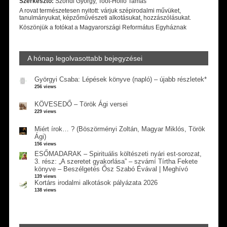
Szerkesztő:
Szondi György, Toót-Holló Tamás
A rovat természetesen nyitott: várjuk szépirodalmi művüket,
tanulmányukat, képzőművészeti alkotásukat, hozzászólásukat.
Köszönjük a fotókat a Magyarországi Református Egyháznak
A hónap legolvasottabb bejegyzései
Györgyi Csaba: Lépések könyve (napló) – újabb részletek*
256 views
KÖVESEDŐ – Török Ági versei
229 views
Miért írok… ? (Böszörményi Zoltán, Magyar Miklós, Török
Ági)
156 views
ESŐMADARAK – Spirituális költészeti nyári est-sorozat,
3. rész: „A szeretet gyakorlása” – szvámí Tírtha Fekete
könyve – Beszélgetés Ősz Szabó Évával | Meghívó
139 views
Kortárs irodalmi alkotások pályázata 2026
138 views