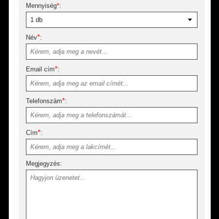
Mennyiség
*
:
*
Név
:
*
Email cím
:
*
Telefonszám
:
*
Cím
:
Megjegyzés: