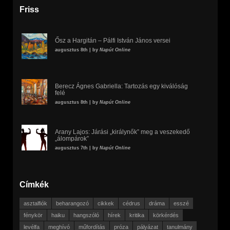
Friss
Ősz a Hargitán – Pálfi István János versei
augusztus 8th | by
Napút Online
Berecz Ágnes Gabriella: Tartozás egy kiválóság
felé
augusztus 8th | by
Napút Online
Arany Lajos: Járási „királynők” meg a veszekedő
„álompárok”
augusztus 7th | by
Napút Online
Címkék
asztalfiók
beharangozó
cikkek
cédrus
dráma
esszé
fénykör
haiku
hangszóló
hírek
kritika
körkérdés
levélfa
meghívó
műfordítás
próza
pályázat
tanulmány