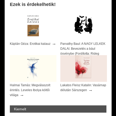
Ezek is érdekelhetik!
→
Káplán Géza: Erotikai kalauz
Parvathy Baul: A NAGY LELKEK
DALAI. Bevezetés a bául
ösvénybe (Fordította: Rideg
→
Zsófia)
Halmai Tamás: Megválaszolt
Lakatos Fleisz Katalin: Vasárnap
→
érintés. Leveles Ibolya költői
délután Sárszegen
→
világa
Kiemelt